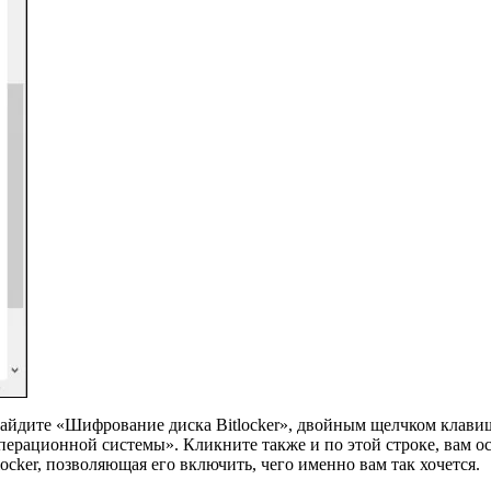
 найдите «Шифрование диска Bitlocker», двойным щелчком клави
ерационной системы». Кликните также и по этой строке, вам ос
locker, позволяющая его включить, чего именно вам так хочется.