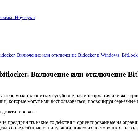
locker. Включение или отключение Bitlocker в Windows. BitLock
tlocker. Включение или отключение Bitl
омпьютере может храниться сугубо личная информация или же к
 лиц, которые могут ими воспользоваться, провоцируя серьёзные
и деактивировать.
ие предпринять какие-то действия, ориентированные на ограни
делав определённые манипуляции, никто из посторонних, не зна