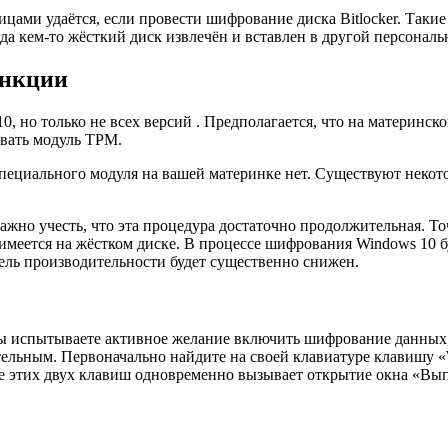
ами удаётся, если провести шифрование диска Bitlocker. Таки
гда кем-то жёсткий диск извлечён и вставлен в другой персонал
ункции
10, но только не всех версий . Предполагается, что на материнс
овать модуль TPM.
 специального модуля на вашей материнке нет. Существуют неко
жно учесть, что эта процедура достаточно продолжительная. То
имеется на жёстком диске. В процессе шифрования Windows 10 бу
тель производительности будет существенно снижен.
ы испытываете активное желание включить шифрование данных, 
ительным. Первоначально найдите на своей клавиатуре клавишу 
ие этих двух клавиш одновременно вызывает открытие окна «Вы