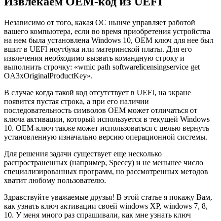
Извлекаем OEM-код из UEFI
Независимо от того, какая ОС нынче управляет работой
вашего компьютера, если во время приобретения устройства
на нем была установлена Windows 10, OEM ключ для нее был
вшит в UEFI ноутбука или материнской платы. Для его
извлечения необходимо вызвать командную строку и
выполнить строчку: «wmic path softwarelicensingservice get
OA3xOriginalProductKey».
В случае когда такой код отсутствует в UEFI, на экране
появится пустая строка, а при его наличии
последовательность символов OEM может отличаться от
ключа активации, который используется в текущей Windows
10. OEM-ключ также может использоваться с целью вернуть
установленную изначально версию операционной системы.
Для решения задачи существует еще несколько
распространенных (например, Speccy) и не меньшее число
специализированных программ, но рассмотренных методов
хватит любому пользователю.
Здравствуйте уважаемые друзья! В этой статье я покажу Вам,
как узнать ключ активации своей windows XP, windows 7, 8,
10. У меня много раз спрашивали, как мне узнать ключ