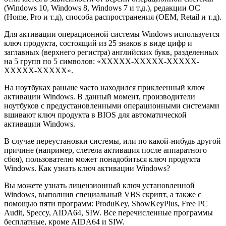
(Windows 10, Windows 8, Windows 7 и т.д.), редакции ОС
(Home, Pro и т.д), способа распространения (OEM, Retail и т.д).
Для активации операционной системы Windows используется
ключ продукта, состоящий из 25 знаков в виде цифр и
заглавных (верхнего регистра) английских букв, разделенных
на 5 групп по 5 символов: «XXXXX-XXXXX-XXXXX-
XXXXX-XXXXX».
На ноутбуках раньше часто находился приклеенный ключ
активации Windows. В данный момент, производители
ноутбуков с предустановленными операционными системами
вшивают ключ продукта в BIOS для автоматической
активации Windows.
В случае переустановки системы, или по какой-нибудь другой
причине (например, слетела активация после аппаратного
сбоя), пользователю может понадобиться ключ продукта
Windows. Как узнать ключ активации Windows?
Вы можете узнать лицензионный ключ установленной
Windows, выполнив специальный VBS скрипт, а также с
помощью пяти программ: ProduKey, ShowKeyPlus, Free PC
Audit, Speccy, AIDA64, SIW. Все перечисленные программы
бесплатные, кроме AIDA64 и SIW.