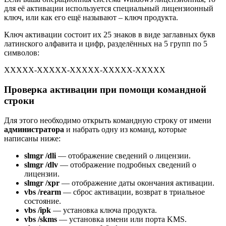
для её активации используется специальный лицензионный
ключ, или как его ещё называют – ключ продукта.
Ключ активации состоит их 25 знаков в виде заглавных букв
латинского алфавита и цифр, разделённых на 5 групп по 5
символов:
ХХХХХ-ХХХХХ-ХХХХХ-ХХХХХ-ХХХХХ
Проверка активации при помощи командной
строки
Для этого необходимо открыть командную строку от имени
администратора
и набрать одну из команд, которые
написаны ниже:
slmgr /dli
— отображение сведений о лицензии.
slmgr /dlv
— отображение подробных сведений о
лицензии.
slmgr /xpr
— отображение даты окончания активации.
vbs /rearm
— сброс активации, возврат в триальное
состояние.
vbs /ipk
— установка ключа продукта.
vbs /skms
— установка имени или порта KMS.