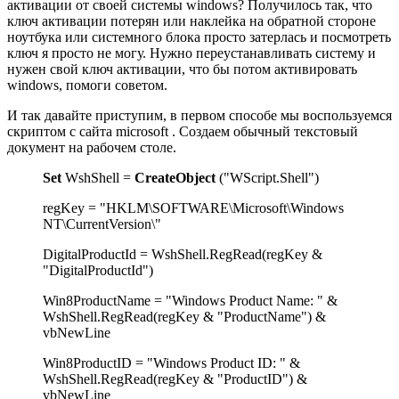
активации от своей системы windows? Получилось так, что
ключ активации потерян или наклейка на обратной стороне
ноутбука или системного блока просто затерлась и посмотреть
ключ я просто не могу. Нужно переустанавливать систему и
нужен свой ключ активации, что бы потом активировать
windows, помоги советом.
И так давайте приступим, в первом способе мы воспользуемся
скриптом с сайта
microsoft
. Создаем обычный текстовый
документ на рабочем столе.
Set
WshShell =
CreateObject
("WScript.Shell")
regKey = "HKLM\SOFTWARE\Microsoft\Windows
NT\CurrentVersion\"
DigitalProductId = WshShell.RegRead(regKey &
"DigitalProductId")
Win8ProductName = "Windows Product Name: " &
WshShell.RegRead(regKey & "ProductName") &
vbNewLine
Win8ProductID = "Windows Product ID: " &
WshShell.RegRead(regKey & "ProductID") &
vbNewLine