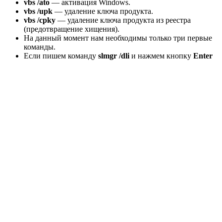
vbs /ato
— активация Windows.
vbs /upk
— удаление ключа продукта.
vbs /cpky
— удаление ключа продукта из реестра
(предотвращение хищения).
На данный момент нам необходимы только три первые
команды.
Если пишем команду
slmgr /dli
и нажмем кнопку
Enter