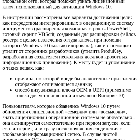
глобальной сети, которая поможет узнать лицензионный
ключ, использованный для активации Windows 10.
В инструкции рассмотрены все варианты достижения цели:
как посредством интегрированных в операционную систему
инструментов (расширенная командная строка - PowerShell,
готовый скрипт VBScrit, созданный для расшифровки файлов
реестра с целью извлечения оттуда ключа, при помощи
которого Windows 10 была активирована), так и с помощью
утилит от сторонних разработчиков (утилита ProduKey,
разработанная создателем нескольких десятков крохотных
информационных приложений). К месту будет и упоминание
о таких вещах, как:
причина, по которой вроде бы аналогичные приложения
отображают отличающиеся данные;
способ визуализации ключа ОЕМ в UEFI (применимо
только для установленной изначально Виндовс 10).
Пользователям, которые обзавелись Windows 10 путем
обновления с лицензионной «семерки» или «восьмерки»,
знать лицензионный операционной системы не обязательно -
она активируется самостоятельно при первом запуске, если
есть интернет, или сразу после появления соединения с
глобальной информационной сетью. В случае чистой
инсталляции ОС с загрузочного носителя на этапе ввода