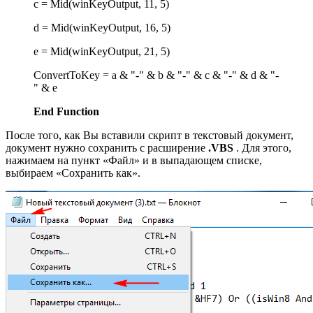
c = Mid(winKeyOutput, 11, 5)
d = Mid(winKeyOutput, 16, 5)
e = Mid(winKeyOutput, 21, 5)
ConvertToKey = a & "-" & b & "-" & c & "-" & d & "-
" & e
End
Function
После того, как Вы вставили скрипт в текстовый документ,
документ нужно сохранить с расширение
.VBS
. Для этого,
нажимаем на пункт «Файл» и в выпадающем списке,
выбираем «Сохранить как».