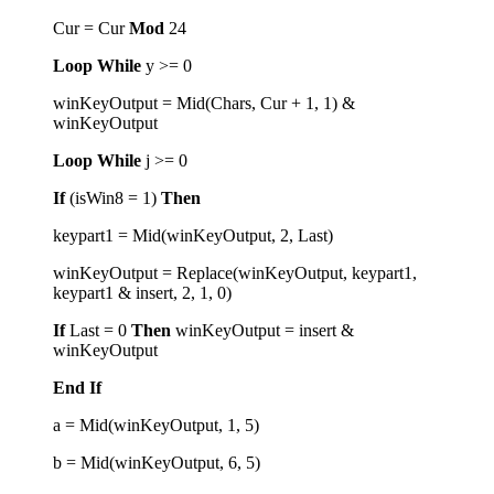
Cur = Cur
Mod
24
Loop
While
y >= 0
winKeyOutput = Mid(Chars, Cur + 1, 1) &
winKeyOutput
Loop
While
j >= 0
If
(isWin8 = 1)
Then
keypart1 = Mid(winKeyOutput, 2, Last)
winKeyOutput = Replace(winKeyOutput, keypart1,
keypart1 & insert, 2, 1, 0)
If
Last = 0
Then
winKeyOutput = insert &
winKeyOutput
End
If
a = Mid(winKeyOutput, 1, 5)
b = Mid(winKeyOutput, 6, 5)