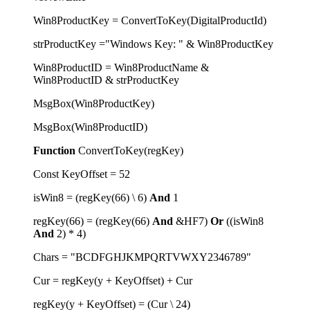
Win8ProductKey = ConvertToKey(DigitalProductId)
strProductKey ="Windows Key: " & Win8ProductKey
Win8ProductID = Win8ProductName &
Win8ProductID & strProductKey
MsgBox(Win8ProductKey)
MsgBox(Win8ProductID)
Function
ConvertToKey(regKey)
Const KeyOffset = 52
isWin8 = (regKey(66) \ 6)
And
1
regKey(66) = (regKey(66)
And
&HF7)
Or
((isWin8
And
2) * 4)
Chars = "BCDFGHJKMPQRTVWXY2346789"
Cur = regKey(y + KeyOffset) + Cur
regKey(y + KeyOffset) = (Cur \ 24)