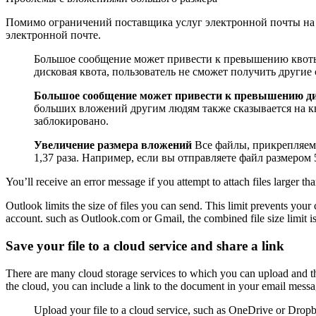
Помимо ограничений поставщика услуг электронной почты на о
электронной почте.
Большое сообщение может привести к превышению квоты 
дисковая квота, пользователь не сможет получить другие
Большое сообщение может привести к превышению ди
больших вложений другим людям также сказывается на к
заблокировано.
Увеличение размера вложений
Все файлы, прикрепляем
1,37 раза. Например, если вы отправляете файл размером
You’ll receive an error message if you attempt to attach files larger t
Outlook limits the size of files you can send. This limit prevents your
account. such as Outlook.com or Gmail, the combined file size limit 
Save your file to a cloud service and share a link
There are many cloud storage services to which you can upload and th
the cloud, you can include a link to the document in your email messa
Upload your file to a cloud service, such as OneDrive or Drop