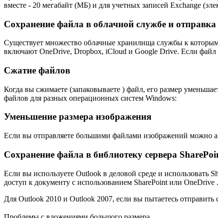
вместе - 20 мегабайт (МБ) и для учетных записей Exchange (э
Сохранение файла в облачной службе и отправка
Существует множество облачные хранилища службы к которым 
включают OneDrive, Dropbox, iCloud и Google Drive. Если фай
Сжатие файлов
Когда вы сжимаете (запаковываете ) файл, его размер уменьш
файлов для разных операционных систем Windows:
Уменьшение размера изображения
Если вы отправляете большими файлами изображений можно ав
Сохранение файла в библиотеку сервера SharePoi
Если вы используете Outlook в деловой среде и использовать S
доступ к документу с использованием SharePoint или OneDrive 
Для Outlook 2010 и Outlook 2007, если вы пытаетесь отправи
Проблемы с вложениями большого размера