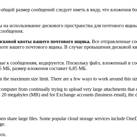
бщий размер сообщений следует иметь в виду, что вложения бо
на использование дискового пространства для почтового ящика
 сообщения.
сковой квоты вашего почтового ящика.
Все отправленные со
воте вашего почтового ящика. В случае превышения дисковой 
ые к сообщениям, кодируются. Поскольку файл, вложенный в соо
 5 МБ, размер вложения составит 6,85 МБ.
han the maximum size limit. There are a few ways to work around this size
 computer from continually trying to upload very large attachments that e
is 20 megabytes (MB) and for Exchange accounts (business email), the de
en share large files. Some popular cloud storage services include OneD
ge.
box.