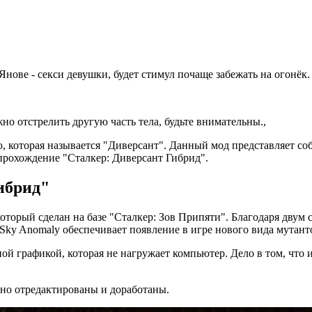
нове - секси девушки, будет стимул почаще забежать на огонёк. 
но отстрелить другую часть тела, будьте внимательны.,
 которая называется "Диверсант". Данный мод представляет соб
 прохождение "Сталкер: Диверсант Гибрид".
ибрид"
 который сделан на базе "Сталкер: Зов Припяти". Благодаря д
Sky Anomaly обеспечивает появление в игре нового вида мутант
ой графикой, которая не нагружает компьютер. Дело в том, что
ьно отредактированы и доработаны.