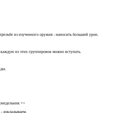
трельбе из изученного оружия - наносить больший урон.
 каждую из этих группировок можно вступать.
йды.
понедельник =>
 - докладываем.