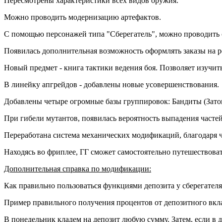
Пересмотрены характеристики всех видов оружия.
Можно проводить модернизацию артефактов.
С помощью персонажей типа "Сберегатель", можно проводить
Появилась дополнительная возможность оформлять заказы на р
Новый предмет - книга тактики ведения боя. Позволяет изучит
В линейку апгрейдов - добавлены новые усовершенствования.
Добавлены четыре огромные базы группировок: Бандиты (Зато
При гибели мутантов, появилась вероятность выпадения частей 
Переработана система механических модификаций, благодаря ч
Находясь во фриплее, ГГ сможет самостоятельно путешествова
Дополнительная справка по модификации:
Как правильно пользоваться функциями депозита у сберегателя
Пример правильного получения процентов от депозитного вкла
В понедельник кладем на депозит любую сумму. Затем, если в