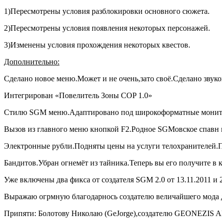
1)Пересмотрены условия разблокировки основного сюжета.
2)Пересмотрены условия появления некоторых персонажей.
3)Изменены условия прохождения некоторых квестов.
Дополнительно:
Сделано новое меню.Может и не очень,зато своё.Сделано звуко
Интегрирован «Повелитель Зоны COP 1.0»
Стилю SGM меню.Адаптировано под широкоформатные монитор
Вызов из главного меню кнопкой F2.Родное SGMовское спавн 
Электронные рубли.Подняты цены на услуги телохранителей.По
Бандитов.Убран огнемёт из тайника.Теперь вы его получите в 
Уже включены два фикса от создателя SGM 2.0 от 13.11.2011 и 
Выражаю огрмную благодарнось создателю величайшего мода д
Припяти: Болотову Николаю (GeJorge),создателю GEONEZIS