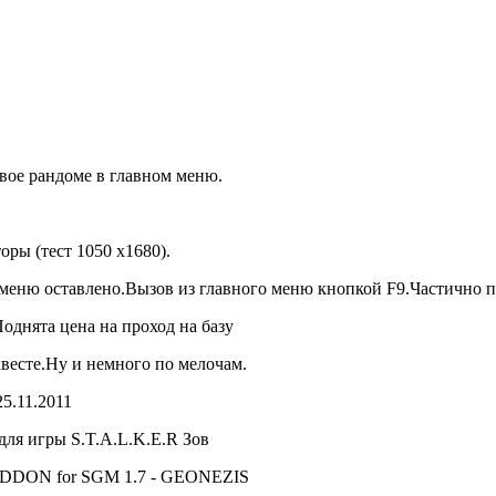
вое рандоме в главном меню.
ы (тест 1050 х1680).
меню оставлено.Вызов из главного меню кнопкой F9.Частично 
днята цена на проход на базу
квесте.Ну и немного по мелочам.
25.11.2011
ля игры S.T.A.L.K.E.R Зов
 ADDON for SGM 1.7 - GEONEZIS