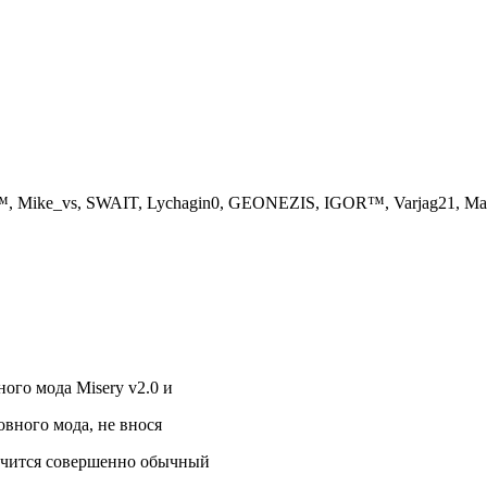
y™, Mike_vs, SWAIT, Lychagin0, GEONEZIS, IGOR™, Varjag21, M
ого мода Misery v2.0 и
овного мода, не внося
лучится совершенно обычный