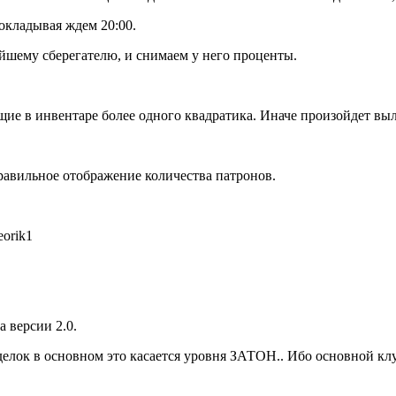
окладывая ждем 20:00.
айшему сберегателю, и снимаем у него проценты.
щие в инвентаре более одного квадратика. Иначе произойдет выл
равильное отображение количества патронов.
eorik1
версии 2.0.
делок в основном это касается уровня ЗАТОН.. Ибо основной кл