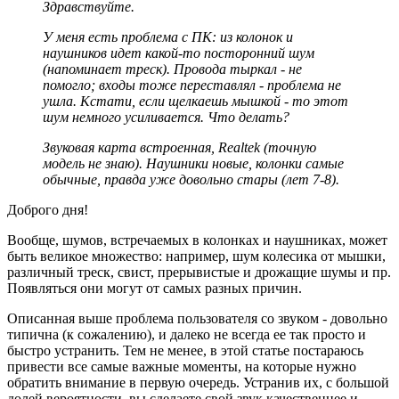
Здравствуйте.
У меня есть проблема с ПК: из колонок и
наушников идет какой-то посторонний шум
(напоминает треск). Провода тыркал - не
помогло; входы тоже переставлял - проблема не
ушла. Кстати, если щелкаешь мышкой - то этот
шум немного усиливается. Что делать?
Звуковая карта встроенная, Realtek (точную
модель не знаю). Наушники новые, колонки самые
обычные, правда уже довольно стары (лет 7-8).
Доброго дня!
Вообще, шумов, встречаемых в колонках и наушниках, может
быть великое множество: например, шум колесика от мышки,
различный треск, свист, прерывистые и дрожащие шумы и пр.
Появляться они могут от самых разных причин.
Описанная выше проблема пользователя со звуком - довольно
типична (к сожалению), и далеко не всегда ее так просто и
быстро устранить. Тем не менее, в этой статье постараюсь
привести все самые важные моменты, на которые нужно
обратить внимание в первую очередь. Устранив их, с большой
долей вероятности, вы сделаете свой звук качественнее и