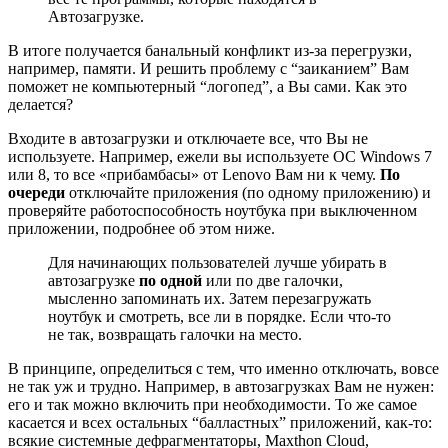
Автозагрузке.
В итоге получается банальный конфликт из-за перегрузки,
например, памяти. И решить проблему с “заиканием” Вам
поможет не компьютерный “логопед”, а Вы сами. Как это
делается?
Входите в автозагрузки и отключаете все, что Вы не
используете. Например, ежели вы используете ОС Windows 7
или 8, то все «прибамбасы» от Lenovo Вам ни к чему.
По
очереди
отключайте приложения (по одному приложению) и
проверяйте работоспособность ноутбука при выключенном
приложении, подробнее об этом ниже.
Для начинающих пользователей лучше убирать в
автозагрузке
по одной
или по две галочки,
мысленно запоминать их. Затем перезагружать
ноутбук и смотреть, все ли в порядке. Если что-то
не так, возвращать галочки на место.
В принципе, определиться с тем, что именно отключать, вовсе
не так уж и трудно. Например, в автозагрузках Вам не нужен:
его и так можно включить при необходимости. То же самое
касается и всех остальных “балластных” приложений, как-то:
всякие системные дефрагментаторы, Maxthon Cloud,