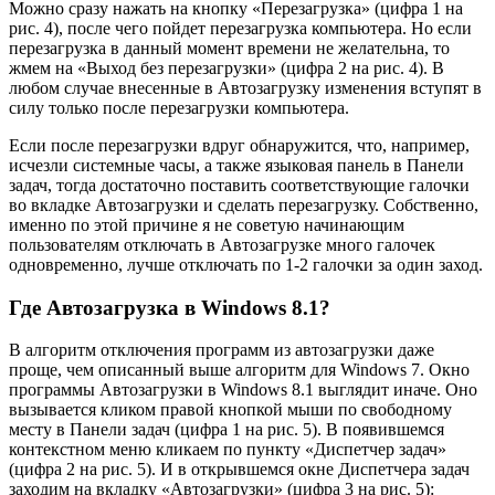
Можно сразу нажать на кнопку «Перезагрузка» (цифра 1 на
рис. 4), после чего пойдет перезагрузка компьютера. Но если
перезагрузка в данный момент времени не желательна, то
жмем на «Выход без перезагрузки» (цифра 2 на рис. 4). В
любом случае внесенные в Автозагрузку изменения вступят в
силу только после перезагрузки компьютера.
Если после перезагрузки вдруг обнаружится, что, например,
исчезли системные часы, а также языковая панель в Панели
задач, тогда достаточно поставить соответствующие галочки
во вкладке Автозагрузки и сделать перезагрузку. Собственно,
именно по этой причине я не советую начинающим
пользователям отключать в Автозагрузке много галочек
одновременно, лучше отключать по 1-2 галочки за один заход.
Где Автозагрузка в Windows 8.1?
В алгоритм отключения программ из автозагрузки даже
проще, чем описанный выше алгоритм для Windows 7. Окно
программы Автозагрузки в Windows 8.1 выглядит иначе. Оно
вызывается кликом правой кнопкой мыши по свободному
месту в Панели задач (цифра 1 на рис. 5). В появившемся
контекстном меню кликаем по пункту «Диспетчер задач»
(цифра 2 на рис. 5). И в открывшемся окне Диспетчера задач
заходим на вкладку «Автозагрузки» (цифра 3 на рис. 5):