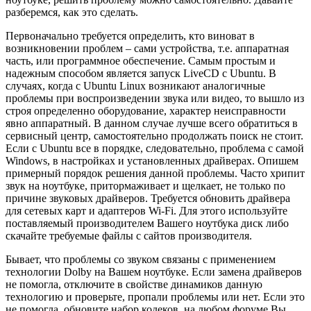
разберемся, как это сделать.
Первоначально требуется определить, кто виноват в
возникновении проблем – сами устройства, т.е. аппаратная
часть, или программное обеспечение. Самым простым и
надежным способом является запуск LiveCD с Ubuntu. В
случаях, когда с Ubuntu Linux возникают аналогичные
проблемы при воспроизведении звука или видео, то вышло из
строя определенно оборудование, характер неисправности
явно аппаратный. В данном случае лучше всего обратиться в
сервисный центр, самостоятельно продолжать поиск не стоит.
Если с Ubuntu все в порядке, следовательно, проблема с самой
Windows, в настройках и установленных драйверах. Опишем
примерный порядок решения данной проблемы. Часто хрипит
звук на ноутбуке, притормаживает и щелкает, не только по
причине звуковых драйверов. Требуется обновить драйвера
для сетевых карт и адаптеров Wi-Fi. Для этого используйте
поставляемый производителем Вашего ноутбука диск либо
скачайте требуемые файлы с сайтов производителя.
Бывает, что проблемы со звуком связаны с применением
технологии Dolby на Вашем ноутбуке. Если замена драйверов
не помогла, отключите в свойстве динамиков данную
технологию и проверьте, пропали проблемы или нет. Если это
не помогла, обновите набор кодеков, на любом форуме Вы