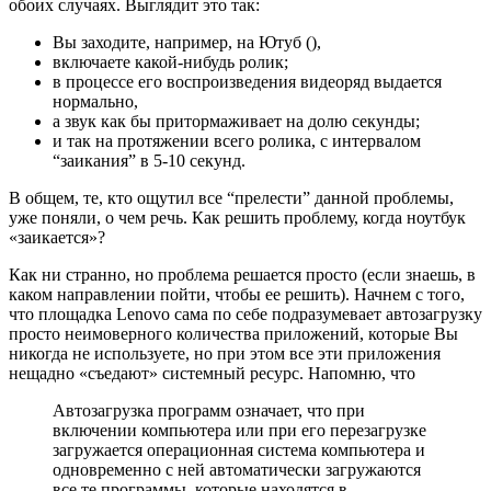
обоих случаях. Выглядит это так:
Вы заходите, например, на Ютуб (),
включаете какой-нибудь ролик;
в процессе его воспроизведения видеоряд выдается
нормально,
а звук как бы притормаживает на долю секунды;
и так на протяжении всего ролика, с интервалом
“заикания” в 5-10 секунд.
В общем, те, кто ощутил все “прелести” данной проблемы,
уже поняли, о чем речь. Как решить проблему, когда ноутбук
«заикается»?
Как ни странно, но проблема решается просто (если знаешь, в
каком направлении пойти, чтобы ее решить). Начнем с того,
что площадка Lenovo сама по себе подразумевает автозагрузку
просто неимоверного количества приложений, которые Вы
никогда не используете, но при этом все эти приложения
нещадно «съедают» системный ресурс. Напомню, что
Автозагрузка программ означает, что при
включении компьютера или при его перезагрузке
загружается операционная система компьютера и
одновременно с ней автоматически загружаются
все те программы, которые находятся в