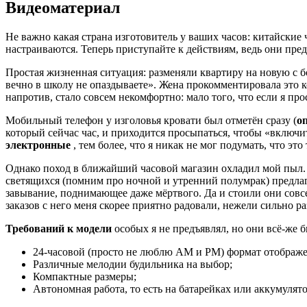
Видеоматериал
Не важно какая страна изготовитель у ваших часов: китайские 
настраиваются. Теперь приступайте к действиям, ведь они пре
Простая жизненная ситуация: разменяли квартиру на новую с б
вечно в школу не опаздываете». Жена прокомментировала это ко
напротив, стало совсем некомфортно: мало того, что если я про
Мобильный телефон у изголовья кровати был отметён сразу (
о
который сейчас час, и приходится просыпаться, чтобы «включить
электронные
, тем более, что я никак не мог подумать, что это
Однако поход в ближайший часовой магазин охладил мой пыл. 
светящихся (помним про ночной и утренний полумрак) предлага
завывание, поднимающее даже мёртвого. Да и стоили они совсем
заказов с него меня скорее приятно радовали, нежели сильно р
Требований к модели
особых я не предъявлял, но они всё-же 
24-часовой (просто не люблю AM и PM) формат отображе
Различные мелодии будильника на выбор;
Компактные размеры;
Автономная работа, то есть на батарейках или аккумулято