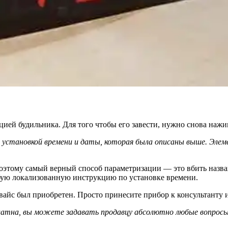
й будильника. Для того чтобы его завести, нужно снова нажима
с установкой времени и даты, которая была описаны выше. Элем
 поэтому самый верный способ параметризации — это вбить наз
юбую локализованную инструкцию по установке времени.
вайс был приобретен. Просто принесите прибор к консультанту 
латна, вы можете задавать продавцу абсолютно любые вопросы 