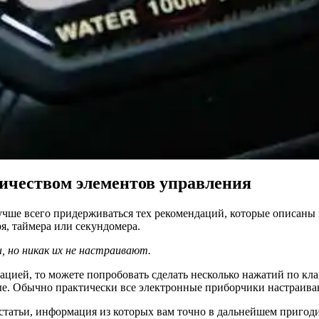
ичеством элементов управления
Лучше всего придерживаться тех рекомендаций, которые описан
я, таймера или секундомера.
 но никак их не настраивают.
нтацией, то можете попробовать сделать несколько нажатий по 
ые. Обычно практически все электронные приборчики настраива
 статьи, информация из которых вам точно в дальнейшем пригоди