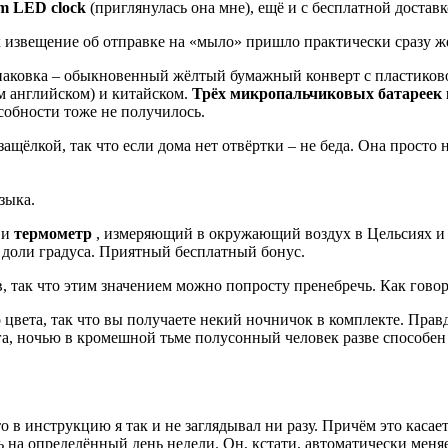
rm LED clock
(приглянулась она мне), ещё и с бесплатной доставк
к извещение об отправке на «мыло» пришло практически сразу же
Упаковка – обыкновенный жёлтый бумажный конверт с пластиков
м английском) и китайском.
Трёх микропальчиковых батареек 
особности тоже не получилось.
ащёлкой, так что если дома нет отвёртки – не беда. Она просто 
зыка.
 и
термометр
, измеряющий в окружающий воздух в Цельсиях и 
е доли градуса. Приятный бесплатный бонус.
, так что этим значением можно попросту пренебречь. Как гово
цвета, так что вы получаете некий ночничок в комплекте. Правд
ага, ночью в кромешной тьме полусонный человек разве способен 
о в инструкцию я так и не заглядывал ни разу. Причём это касае
ь на определённый день недели. Он, кстати, автоматически меня