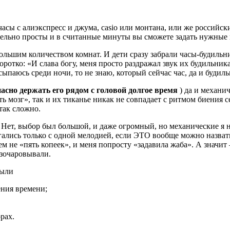
часы с алиэкспресс и джума, casio или монтана, или же российс
дельно просты и в считанные минуты вы сможете задать нужные 
ольшим количеством комнат. И дети сразу забрали часы-будильн
ротко: «И слава богу, меня просто раздражал звук их будильник
сыпаюсь среди ночи, то не знаю, который сейчас час, да и будиль
пасно держать его рядом с головой долгое время
) да и механи
 мозг», так и их тиканье никак не совпадает с ритмом биения се
 так сложно.
Нет, выбор был большой, и даже огромный, но механические я н
лись только с одной мелодией, если ЭТО вообще можно назвать 
 не «пять копеек», и меня попросту «задавила жаба». А значит 
азочаровывали.
были
ния времени;
рах.