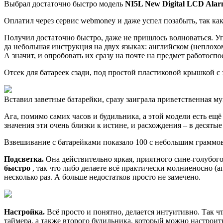
Выбрал достаточно быстро модель
NI5L New Digital LCD Ala
Оплатил через сервис webmoney и даже успел позабыть, так ка
Получил достаточно быстро, даже не пришлось волноваться. 
да небольшая инструкция на двух языках: английском (неплохо
А значит, и опробовать их сразу на почте на предмет работосп
Отсек для батареек сзади, под простой пластиковой крышкой с з
Вставил заветные батарейки, сразу заиграла приветственная му
Ага, помимо самих часов и будильника, a этой модели есть ещё
значения эти очень близки к истине, и расхождения – в десяты
Взвешивание с батарейками показало 100 с небольшим граммов
Подсветка.
Она действительно яркая, приятного сине-голубого 
быстро
, так что либо делаете всё практически молниеносно (
несколько раз. А больше недостатков просто не замечено.
Настройка.
Всё просто и понятно, делается интуитивно. Так чт
таймера, а также второго будильника, который можно настроит