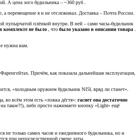
ой. А цена эого будильника – ~360 руб .
, а перемещение я и не отслеживал. Доставка – Почта России.
ой пупырчатой плёнкой внутри. В ней – сами часы-будильник
в комплекте не было
, что
было указано в описании товара
.
не нужна вам.
Фаренгейтах. Причём, как показала дальнейшая эксплуатация,
рится, «холодным оружием будильник NI5L вряд ли станет».
а, во всём этом есть «ложка дёгтя»:
гаснет она достаточно
на такое?!), либо просто нажимаете кнопку «Light» ещё
тся не только самих часов и ежедневного будильника, но и
ется при непосредственной смене даты.