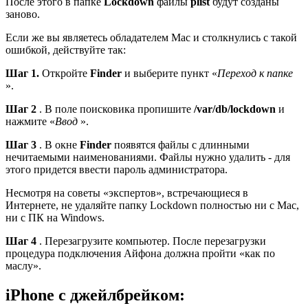
После этого в папке
Lockdown
файлы
plist
будут созданы
заново.
Если же вы являетесь обладателем Mac и столкнулись с такой
ошибкой, действуйте так:
Шаг 1.
Откройте
Finder
и выберите пункт «
Переход к папке
».
Шаг 2
. В поле поисковика пропишите
/var/db/lockdown
и
нажмите «
Ввод
».
Шаг 3
. В окне
Finder
появятся файлы с длинными
нечитаемыми наименованиями. Файлы нужно удалить - для
этого придется ввести пароль администратора.
Несмотря на советы «экспертов», встречающиеся в
Интернете, не удаляйте папку Lockdown полностью ни с Mac,
ни с ПК на Windows.
Шаг 4
. Перезагрузите компьютер. После перезагрузки
процедура подключения Айфона должна пройти «как по
маслу».
iPhone с джейлбрейком: