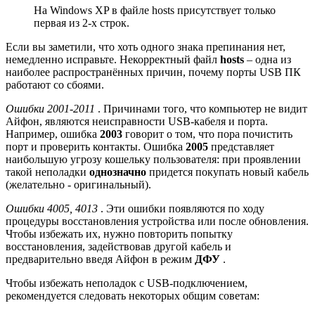
На Windows XP в файле hosts присутствует только
первая из 2-х строк.
Если вы заметили, что хоть одного знака препинания нет,
немедленно исправьте. Некорректный файл
hosts
– одна из
наиболее распространённых причин, почему порты USB ПК
работают со сбоями.
Ошибки 2001-2011
. Причинами того, что компьютер не видит
Айфон, являются неисправности USB-кабеля и порта.
Например, ошибка
2003
говорит о том, что пора почистить
порт и проверить контакты. Ошибка
2005
представляет
наибольшую угрозу кошельку пользователя: при проявлении
такой неполадки
однозначно
придется покупать новый кабель
(желательно - оригинальный).
Ошибки 4005, 4013
. Эти ошибки появляются по ходу
процедуры восстановления устройства или после обновления.
Чтобы избежать их, нужно повторить попытку
восстановления, задействовав другой кабель и
предварительно введя Айфон в режим
ДФУ
.
Чтобы избежать неполадок с USB-подключением,
рекомендуется следовать некоторых общим советам: