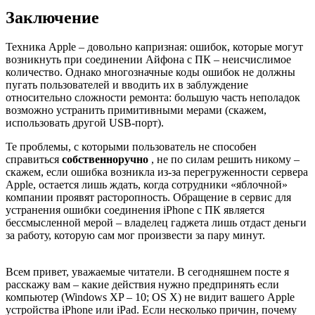
Заключение
Техника Apple – довольно капризная: ошибок, которые могут
возникнуть при соединении Айфона с ПК – неисчислимое
количество. Однако многозначные коды ошибок не должны
пугать пользователей и вводить их в заблуждение
относительно сложности ремонта: большую часть неполадок
возможно устранить примитивными мерами (скажем,
использовать другой USB-порт).
Те проблемы, с которыми пользователь не способен
справиться
собственноручно
, не по силам решить никому –
скажем, если ошибка возникла из-за перегруженности сервера
Apple, остается лишь ждать, когда сотрудники «яблочной»
компании проявят расторопность. Обращение в сервис для
устранения ошибки соединения iPhone с ПК является
бессмысленной мерой – владелец гаджета лишь отдаст деньги
за работу, которую сам мог произвести за пару минут.
Всем привет, уважаемые читатели. В сегодняшнем посте я
расскажу вам – какие действия нужно предпринять если
компьютер (Windows XP – 10; OS X) не видит вашего Apple
устройства iPhone или iPad. Если несколько причин, почему