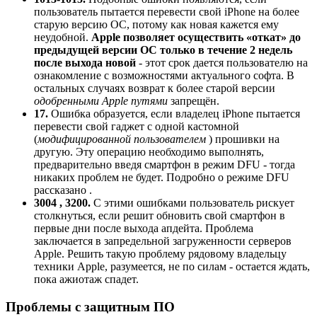
пользователь пытается перевести свой iPhone на более
старую версию ОС, потому как новая кажется ему
неудобной.
Apple позволяет осуществить «откат» до
предыдущей версии ОС только в течение 2 недель
после выхода новой
- этот срок дается пользователю на
ознакомление с возможностями актуального софта. В
остальных случаях возврат к более старой версии
одобренными Apple путями
запрещён.
17.
Ошибка образуется, если владелец iPhone пытается
перевести свой гаджет с одной кастомной
(
модифицированной пользователем
) прошивки на
другую. Эту операцию необходимо выполнять,
предварительно введя смартфон в режим DFU - тогда
никаких проблем не будет. Подробно о режиме DFU
рассказано .
3004 , 3200.
С этими ошибками пользователь рискует
столкнуться, если решит обновить свой смартфон в
первые дни после выхода апдейта. Проблема
заключается в запредельной загруженности серверов
Apple. Решить такую проблему рядовому владельцу
техники Apple, разумеется, не по силам - остается ждать,
пока ажиотаж спадет.
Проблемы с защитным ПО