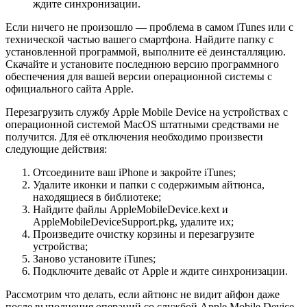
ждите синхронизации.
Если ничего не произошло — проблема в самом iTunes или с
технической частью вашего смартфона. Найдите папку с
установленной программой, выполните её деинсталляцию.
Скачайте и установите последнюю версию программного
обеспечения для вашей версии операционной системы с
официального сайта Apple.
Перезагрузить службу Apple Mobile Device на устройствах с
операционной системой MacOS штатными средствами не
получится. Для её отключения необходимо произвести
следующие действия:
Отсоедините ваш iPhone и закройте iTunes;
Удалите иконки и папки с содержимым айтюнса,
находящиеся в библиотеке;
Найдите файлы AppleMobileDevice.kext и
AppleMobileDeviceSupport.pkg, удалите их;
Произведите очистку корзины и перезагрузите
устройства;
Заново установите iTunes;
Подключите девайс от Apple и ждите синхронизации.
Рассмотрим что делать, если айтюнс не видит айфон даже
после выполнения операций со службой Apple Mobile Device.