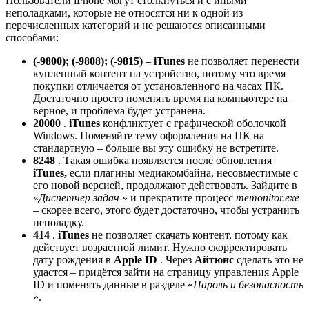
Пользователи iPhone могут столкнуться и с иными
неполадками, которые не относятся ни к одной из
перечисленных категорий и не решаются описанными
способами:
(-9800); (-9808); (-9815)
–
iTunes
не позволяет перенести
купленный контент на устройство, потому что время
покупки отличается от установленного на часах ПК.
Достаточно просто поменять время на компьютере на
верное, и проблема будет устранена.
20000
.
iTunes
конфликтует с графической оболочкой
Windows. Поменяйте тему оформления на ПК на
стандартную – больше вы эту ошибку не встретите.
8248
. Такая ошибка появляется после обновления
iTunes,
если плагины медиакомбайна, несовместимые с
его новой версией, продолжают действовать. Зайдите в
«
Диспетчер
задач
» и прекратите процесс
memonitor.exe
– скорее всего, этого будет достаточно, чтобы устранить
неполадку.
414
.
iTunes
не позволяет скачать контент, потому как
действует возрастной лимит. Нужно скорректировать
дату рождения в
Apple ID
. Через
Айтюнс
сделать это не
удастся – придётся зайти на страницу управления Apple
ID и поменять данные в разделе «
Пароль и безопасность
».