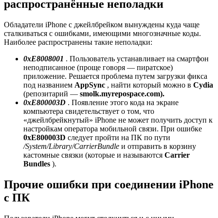
распространённые неполадки
Обладатели iPhone с джейлбрейком вынуждены куда чаще
сталкиваться с ошибками, имеющими многозначные коды.
Наиболее распространены такие неполадки:
0xE8008001
. Пользователь устанавливает на смартфон
неподписанное (проще говоря — пиратское)
приложение. Решается проблема путем загрузки фикса
под названием
AppSync
, найти который можно в
Cydia
(репозитарий —
smolk.myrepospace.com).
0xE800003D
. Появление этого кода на экране
компьютера свидетельствует о том, что
«джейлбрейкнутый» iPhone не может получить доступ к
настройкам оператора мобильной связи. При ошибке
0xE800003D
следует пройти на ПК по пути
/System/Library/CarrierBundle
и отправить в корзину
кастомные связки (которые и называются
Carrier
Bundles
).
Прочие ошибки при соединении iPhone
с ПК