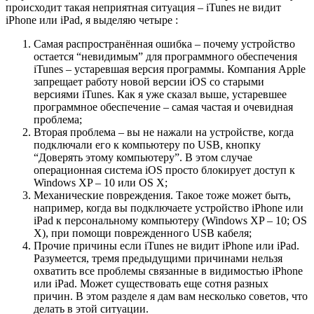
происходит такая неприятная ситуация – iTunes не видит
iPhone или iPad, я выделяю четыре :
Самая распространённая ошибка – почему устройство
остается “невидимым” для программного обеспечения
iTunes – устаревшая версия программы. Компания Apple
запрещает работу новой версии iOS со старыми
версиями iTunes. Как я уже сказал выше, устаревшее
программное обеспечение – самая частая и очевидная
проблема;
Вторая проблема – вы не нажали на устройстве, когда
подключали его к компьютеру по USB, кнопку
“Доверять этому компьютеру”. В этом случае
операционная система iOS просто блокирует доступ к
Windows XP – 10 или OS X;
Механические повреждения. Такое тоже может быть,
например, когда вы подключаете устройство iPhone или
iPad к персональному компьютеру (Windows XP – 10; OS
X), при помощи поврежденного USB кабеля;
Прочие причины если iTunes не видит iPhone или iPad.
Разумеется, тремя предыдущими причинами нельзя
охватить все проблемы связанные в видимостью iPhone
или iPad. Может существовать еще сотня разных
причин. В этом разделе я дам вам несколько советов, что
делать в этой ситуации.