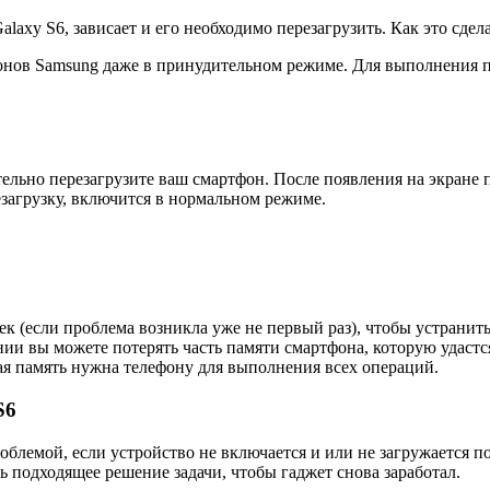
alaxy S6, зависает и его необходимо перезагрузить. Как это сдел
нов Samsung даже в принудительном режиме. Для выполнения пе
тельно перезагрузите ваш смартфон. После появления на экране
загрузку, включится в нормальном режиме.
ек (если проблема возникла уже не первый раз), чтобы устранит
нии вы можете потерять часть памяти смартфона, которую удаст
ая память нужна телефону для выполнения всех операций.
S6
облемой, если устройство не включается и или не загружается п
ь подходящее решение задачи, чтобы гаджет снова заработал.