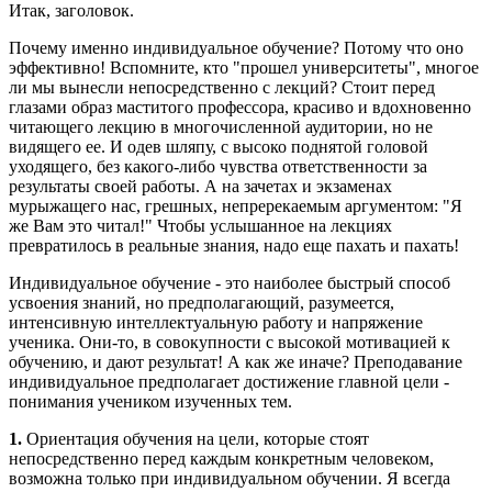
Итак, заголовок.
Почему именно индивидуальное обучение? Потому что оно
эффективно! Вспомните, кто "прошел университеты", многое
ли мы вынесли непосредственно с лекций? Стоит перед
глазами образ маститого профессора, красиво и вдохновенно
читающего лекцию в многочисленной аудитории, но не
видящего ее. И одев шляпу, с высоко поднятой головой
уходящего, без какого-либо чувства ответственности за
результаты своей работы. А на зачетах и экзаменах
мурыжащего нас, грешных, непререкаемым аргументом: "Я
же Вам это читал!" Чтобы услышанное на лекциях
превратилось в реальные знания, надо еще пахать и пахать!
Индивидуальное обучение - это наиболее быстрый способ
усвоения знаний, но предполагающий, разумеется,
интенсивную интеллектуальную работу и напряжение
ученика. Они-то, в совокупности с высокой мотивацией к
обучению, и дают результат! А как же иначе? Преподавание
индивидуальное предполагает достижение главной цели -
понимания учеником изученных тем.
1.
Ориентация обучения на цели, которые стоят
непосредственно перед каждым конкретным человеком,
возможна только при индивидуальном обучении. Я всегда