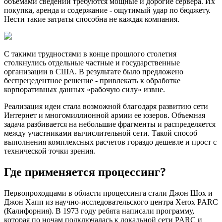
объемами сведений требуются мощные и дорогие сервера. Их
покупка, аренда и содержание - ощутимый удар по бюджету.
Нести такие затраты способна не каждая компания.
С такими трудностями в конце прошлого столетия
столкнулись отдельные частные и государственные
организации в США. В результате было предложено
беспрецедентное решение - привлекать к обработке
корпоративных данных «рабочую силу» извне.
Реализация идеи стала возможной благодаря развитию сети
Интернет и многомиллионной армии ее юзеров. Объемная
задача разбивается на небольшие фрагменты и распределяется
между участниками вычислительной сети. Такой способ
выполнения комплексных расчетов гораздо дешевле и прост с
технической точки зрения.
Где применяется процессинг?
Первопроходцами в области процессинга стали Джон Шох и
Джон Хапп из научно-исследовательского центра Xerox PARC
(Калифорния). В 1973 году ребята написали программу,
которая по ночам подключалась к локальной сети PARC и