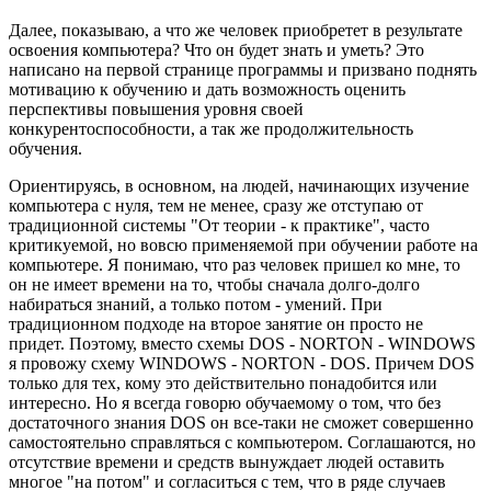
Далее, показываю, а что же человек приобретет в результате
освоения компьютера? Что он будет знать и уметь? Это
написано на первой странице программы и призвано поднять
мотивацию к обучению и дать возможность оценить
перспективы повышения уровня своей
конкурентоспособности, а так же продолжительность
обучения.
Ориентируясь, в основном, на людей, начинающих изучение
компьютера с нуля, тем не менее, сразу же отступаю от
традиционной системы "От теории - к практике", часто
критикуемой, но вовсю применяемой при обучении работе на
компьютере. Я понимаю, что раз человек пришел ко мне, то
он не имеет времени на то, чтобы сначала долго-долго
набираться знаний, а только потом - умений. При
традиционном подходе на второе занятие он просто не
придет. Поэтому, вместо схемы DOS - NORTON - WINDOWS
я провожу схему WINDOWS - NORTON - DOS. Причем DOS
только для тех, кому это действительно понадобится или
интересно. Но я всегда говорю обучаемому о том, что без
достаточного знания DOS он все-таки не сможет совершенно
самостоятельно справляться с компьютером. Соглашаются, но
отсутствие времени и средств вынуждает людей оставить
многое "на потом" и согласиться с тем, что в ряде случаев