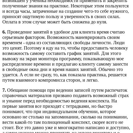
возникшей у ученика необходимости применить и закрепить
полученные знания на практике. Некоторые этим пользуются
и всегда часы, затраченные на создание чего-то себе нужного,
приносят ощутимую пользу и уверенность в своих силах.
Оплата в этом случае может быть снижена до нуля.
6.
Проведение занятий в удобное для клиента время считаю
серьезным фактором. Возможность маневрировать своим
временем - одна из составляющих свободы личности. Люди
это ценят. Поэтому я иду на то, чтобы предоставить человеку
возможность самому составить график занятий. Для этого
вывожу на экран монитора программу, показывающую мое
распределение времени и предлагаю клиенту самому занести
в свободные окна дни и время наших занятий. Обычно это
удается. А если не сразу, то, как показала практика, решается
путем взаимного компромисса сторон, и легко.
7.
Обещание помощи при ведении записей путем распечаток
справочных материалов призвано подавить возможный страх
и уныние перед необходимостью ведения конспекта. На
первые занятия все приходят с тетрадками, но быстро
понимают, что при индивидуальном обучении, которое
основано не столько на запоминании, сколько на понимании,
вести какой-то там полноценный конспект, скорее всего не
стоит. Все это давно уже и многократно написано и доступно,
а самое нужное можно прочитать на экране монитора и о