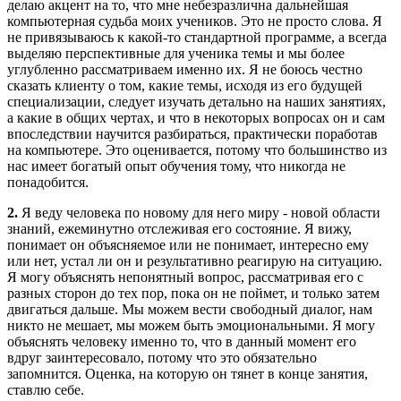
делаю акцент на то, что мне небезразлична дальнейшая
компьютерная судьба моих учеников. Это не просто слова. Я
не привязываюсь к какой-то стандартной программе, а всегда
выделяю перспективные для ученика темы и мы более
углубленно рассматриваем именно их. Я не боюсь честно
сказать клиенту о том, какие темы, исходя из его будущей
специализации, следует изучать детально на наших занятиях,
а какие в общих чертах, и что в некоторых вопросах он и сам
впоследствии научится разбираться, практически поработав
на компьютере. Это оценивается, потому что большинство из
нас имеет богатый опыт обучения тому, что никогда не
понадобится.
2.
Я веду человека по новому для него миру - новой области
знаний, ежеминутно отслеживая его состояние. Я вижу,
понимает он объясняемое или не понимает, интересно ему
или нет, устал ли он и результативно реагирую на ситуацию.
Я могу объяснять непонятный вопрос, рассматривая его с
разных сторон до тех пор, пока он не поймет, и только затем
двигаться дальше. Мы можем вести свободный диалог, нам
никто не мешает, мы можем быть эмоциональными. Я могу
объяснять человеку именно то, что в данный момент его
вдруг заинтересовало, потому что это обязательно
запомнится. Оценка, на которую он тянет в конце занятия,
ставлю себе.