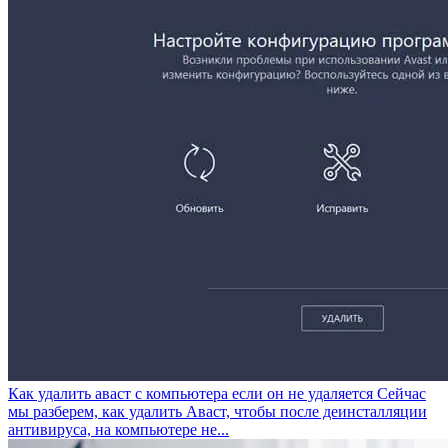
Как удалить аваст с компьютера если он не удаляется
Сейчас
мы разберем, как удалить Аваст, чтобы после деинсталляции
антивируса, на компьютере не...