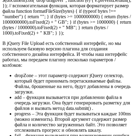
$(document).on("drop dragover", function (e) { e.preventDefault();
}); // вспомогательная функция, которая форматирует размер
файла function formatFileSize(bytes) { if (typeof bytes !==
"number") { return ""; } if (bytes >= 1000000000) { return (bytes /
1000000000).toFixed(2) + " GB"; } if (bytes >= 1000000) { return
(bytes / 1000000).toFixed(2) + " MB"; } return (bytes /
1000).toFixed(2) + " KB"; } });
В jQuery File Upload есть собственный интерфейс, но мы
используем базовую версию плагина для создания
собственного дизайна интерфейса. И чтобы наш интерфейс
работал, мы передаем плагину несколько параметров /
колбэков:
dropZone – этот параметр содержит jQuery селектор,
который будет принимать перетаскиваемые файлы.
Файлы, брошенные на него, будут добавлены в очередь
загрузки.
add – функция вызывается при добавлении файла в
очередь загрузки. Она будет генерировать разметку для
файлов и вызвать метод data.submit() .
progress – Эта функция будет вызываться каждые 100ms
(можно изменить). Второй аргумент содержит размер
файла и количество загруженных байт. Это позволяет
отслеживать прогресс и обновлять шкалу.
fail – функция вызывается при возникновении ошибки.