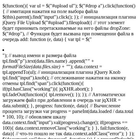
$(function(){ var ul = $("#upload ul"); $("#drop a").click(function()
{ // имитация нажатия на поле выбора файла
$(this).parent().find("input").click(); }); // инициализация плагина
jQuery File Upload $("#upload").fileupload({ // этот элемент
будет принимать перетаскиваемые на него файлы dropZone:
$("#drop"), // Функция будет вызвана при помещении файла в
очередь add: function (e, data) { var tpl = $("
"); // вывод имени и размера файла
tpl.find("p").text(data.files.name) .append("
" +
formatFileSize(data.files.size) + "
"); data.context =
tpl.appendTo(ul); // инициализация плагина jQuery Knob
tpl.find("input").knob(); // отслеживание нажатия на иконку
отмены tpl.find("span").click(function(){
if(tpl.hasClass("working")){ jqXHR.abort(); }
tpl.fadeOut(function(){ tpl.remove(); }); }); // Автоматически
загружаем файл при добавлении в очередь var jqXHR =
data.submit(); }, progress: function(e, data){ // Вычисление
процента загрузки var progress = parseInt(data.loaded / data.total
* 100, 10); // обновляем шкалу
data.context.find("input").val(progress).change(); if(progress ==
100){ data.context.removeClass("working"); } }, fail:function(e,
data){ // что-то пошло не так data.context.addClass("error"); } });