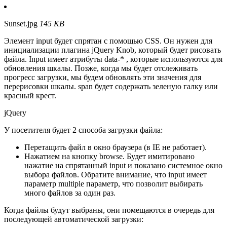
Sunset.jpg
145 KB
Элемент input будет спрятан с помощью CSS. Он нужен для
инициализации плагина jQuery Knob, который будет рисовать
файла. Input имеет атрибуты data-* , которые используются для
обновления шкалы. Позже, когда мы будет отслеживать
прогресс загрузки, мы будем обновлять эти значения для
перерисовки шкалы. span будет содержать зеленую галку или
красный крест.
jQuery
У посетителя будет 2 способа загрузки файла:
Перетащить файл в окно браузера (в IE не работает).
Нажатием на кнопку browse. Будет имитировано
нажатие на спрятанный input и показано системное окно
выбора файлов. Обратите внимание, что input имеет
параметр multiple параметр, что позволит выбирать
много файлов за один раз.
Когда файлы будут выбраны, они помещаются в очередь для
последующей автоматической загрузки: