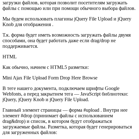
загрузки файлов, которая позволит посетителям загружать
файлы с помощью или при помощи обычного выбора файлов.
Мы будем использовать плагины jQuery File Upload и jQuery
Knob для отображения .
Т.к. форма будет иметь возможность загружать файлы двумя
способами, она будет работать даже если drag/drop не
поддерживается.
HTML
Как обычно, начнем с HTML5 разметки:
Mini Ajax File Upload Form Drop Here
Browse
В теге нашего документа, подключаем шрифты Google
Webfonts, а перед закрытием тега — JavaScript библиотеки:
jQuery, jQuery Knob и jQuery File Upload.
Главный элемент страницы — форма #upload . Внутри нее
элемент #drop (принимает файлы с использованием
drag&drop) и список, в котором будут отображаться
загружаемые файлы. Разметка, которая будет генерироваться
для загруженных файлов: