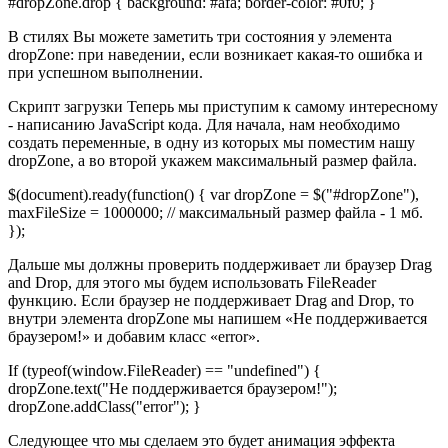
#dropZone.drop { background: #afa; border-color: #0f0; }
В стилях Вы можете заметить три состояния у элемента
dropZone: при наведении, если возникает какая-то ошибка и
при успешном выполнении.
Скрипт загрузки Теперь мы приступим к самому интересному
- написанию JavaScript кода. Для начала, нам необходимо
создать переменные, в одну из которых мы поместим нашу
dropZone, а во второй укажем максимальный размер файла.
$(document).ready(function() { var dropZone = $("#dropZone"),
maxFileSize = 1000000; // максимальный размер файла - 1 мб.
});
Дальше мы должны проверить поддерживает ли браузер Drag
and Drop, для этого мы будем использовать FileReader
функцию. Если браузер не поддерживает Drag and Drop, то
внутри элемента dropZone мы напишем «Не поддерживается
браузером!» и добавим класс «error».
If (typeof(window.FileReader) == "undefined") {
dropZone.text("Не поддерживается браузером!");
dropZone.addClass("error"); }
Следующее что мы сделаем это будет анимация эффекта