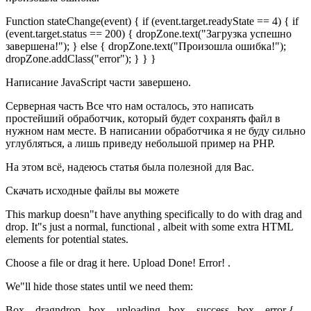
Function stateChange(event) { if (event.target.readyState == 4) { if
(event.target.status == 200) { dropZone.text("Загрузка успешно
завершена!"); } else { dropZone.text("Произошла ошибка!");
dropZone.addClass("error"); } } }
Написание JavaScript части завершено.
Серверная часть Все что нам осталось, это написать
простейший обработчик, который будет сохранять файл в
нужном нам месте. В написании обработчика я не буду сильно
углубляться, а лишь приведу небольшой пример на PHP.
На этом всё, надеюсь статья была полезной для Вас.
Скачать исходные файлы вы можете
This markup doesn"t have anything specifically to do with drag and
drop. It"s just a normal, functional , albeit with some extra HTML
elements for potential states.
Choose a file or drag it here. Upload Done! Error! .
We"ll hide those states until we need them:
Box__dragndrop, .box__uploading, .box__success, .box__error {