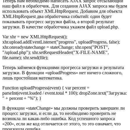
Теперь нам необходимо написать AJAX запрос отсылающий
наш файл в обработчик. Для создания AJAX запроса мы будем
использовать объект XMLHttpRequest. Добавим для объекта
XMLHttpRequest два обработчика событий: один будет
показывать прогресс загрузки файла, а второй результат
загрузки. В качестве обработчика укажем файл upload.php.
Var xhr = new XMLHttpRequest();
xhr.upload.addEventListener("progress", uploadProgress, false);
xhr.onreadystatechange = stateChange; xhr.open("POST",
"/upload.php"); xhr.setRequestHeader("X-FILE-NAME",
file.name); xhr.send(file);
Теперь займемся функциями прогресса загрузки и результата
загрузки. В функции «uploadProgress» нет ничего сложного,
лишь простейшая математика.
Function uploadProgress(event) { var percent =
parseInt(event.loaded / event.total * 100); dropZone.text("Загрузка:
" + percent + "%"); }
В функции «stateChange» мы должны проверить завершен ли
процесс загрузки, и если да, то необходимо проверить не
возникла ли какая-либо ошибка. Код успешного запроса
«200», если же код отличается от этого, то это означает, что
произошла ошибка.