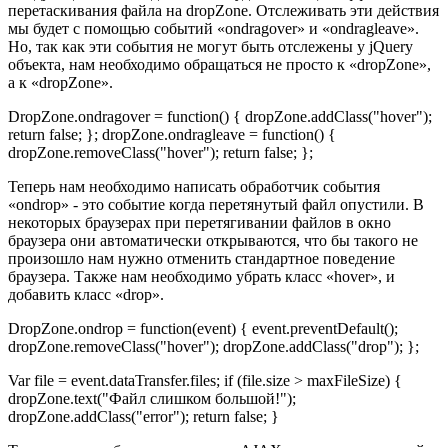
перетаскивания файла на dropZone. Отслеживать эти действия
мы будет с помощью событий «ondragover» и «ondragleave».
Но, так как эти события не могут быть отслежены у jQuery
объекта, нам необходимо обращаться не просто к «dropZone»,
а к «dropZone».
DropZone.ondragover = function() { dropZone.addClass("hover");
return false; }; dropZone.ondragleave = function() {
dropZone.removeClass("hover"); return false; };
Теперь нам необходимо написать обработчик события
«ondrop» - это событие когда перетянутый файл опустили. В
некоторых браузерах при перетягивании файлов в окно
браузера они автоматически открываются, что бы такого не
произошло нам нужно отменить стандартное поведение
браузера. Также нам необходимо убрать класс «hover», и
добавить класс «drop».
DropZone.ondrop = function(event) { event.preventDefault();
dropZone.removeClass("hover"); dropZone.addClass("drop"); };
Var file = event.dataTransfer.files; if (file.size > maxFileSize) {
dropZone.text("Файл слишком большой!");
dropZone.addClass("error"); return false; }