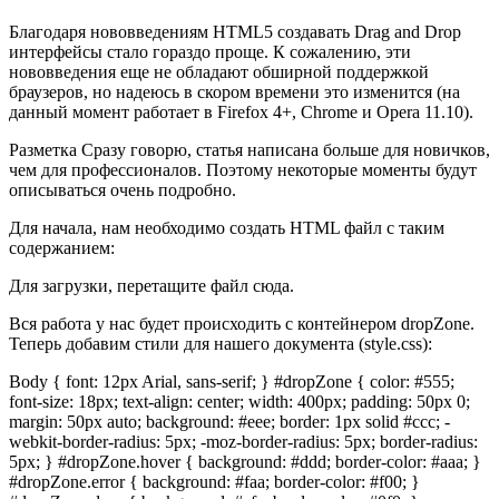
Благодаря нововведениям HTML5 создавать Drag and Drop
интерфейсы стало гораздо проще. К сожалению, эти
нововведения еще не обладают обширной поддержкой
браузеров, но надеюсь в скором времени это изменится (на
данный момент работает в Firefox 4+, Chrome и Opera 11.10).
Разметка Сразу говорю, статья написана больше для новичков,
чем для профессионалов. Поэтому некоторые моменты будут
описываться очень подробно.
Для начала, нам необходимо создать HTML файл с таким
содержанием:
Для загрузки, перетащите файл сюда.
Вся работа у нас будет происходить с контейнером dropZone.
Теперь добавим стили для нашего документа (style.css):
Body { font: 12px Arial, sans-serif; } #dropZone { color: #555;
font-size: 18px; text-align: center; width: 400px; padding: 50px 0;
margin: 50px auto; background: #eee; border: 1px solid #ccc; -
webkit-border-radius: 5px; -moz-border-radius: 5px; border-radius:
5px; } #dropZone.hover { background: #ddd; border-color: #aaa; }
#dropZone.error { background: #faa; border-color: #f00; }