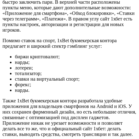
быстро заключить пари. В верхней части расположены
пункты меню, которые дают дополнительные возможности:
«Приложение для смартфона», «Обход блокировки», «Ставки
через телеграмм», «Платежи». В правом углу сайт 1хбет
есть
пункты настроек, авторизации и регистрации для новых
игроков.
Помимо ставок на спорт, 1xBet букмекерская контора
предлагает и широкий спектр гэмблинг услуг:
биржи криптовалют;
нарды;
лотереи;
тотализатор;
ставки на виртуальный спорт;
форекс;
нарды.
Также 1xBet букмекерская контора
разработала удобные
приложения для владельцев смартфонов на Android и iOS. У
них сохранен фирменный дизайн, но есть небольшие отличия,
связанные с оптимизацией под дисплеи гаджетов.
Приложение никак не урезает возможности и позволяет
делать все то же, что и официальный
сайт 1хбет
: делать
ставки, выводить средства, смотреть трансляции и так далее.