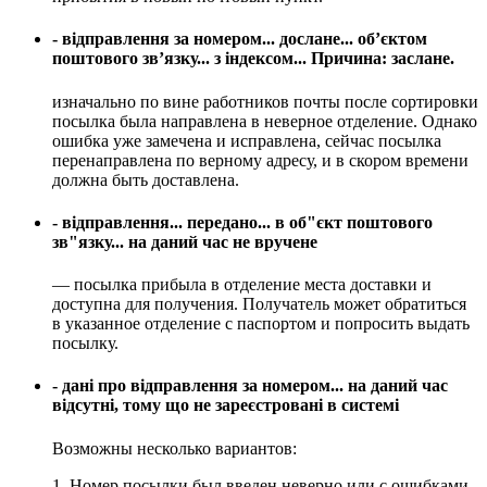
- відправлення за номером... дослане... об’єктом
поштового зв’язку... з індексом... Причина: заслане.
изначально по вине работников почты после сортировки
посылка была направлена в неверное отделение. Однако
ошибка уже замечена и исправлена, сейчас посылка
перенаправлена по верному адресу, и в скором времени
должна быть доставлена.
- відправлення... передано... в об"єкт поштового
зв"язку... на даний час не вручене
— посылка прибыла в отделение места доставки и
доступна для получения. Получатель может обратиться
в указанное отделение с паспортом и попросить выдать
посылку.
- дані про відправлення за номером... на даний час
відсутні, тому що не зареєстровані в системі
Возможны несколько вариантов:
1. Номер посылки был введен неверно или с ошибками.