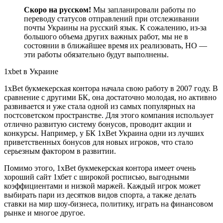
Скоро на русском!
Мы запланировали работы по
переводу статусов отправлений при отслеживании
почты Украины на русский язык. К сожалению, из-за
большого объема других важных работ, мы не в
состоянии в ближайшее время их реализовать, НО —
эти работы обязательно будут выполнены.
1xbet в Украине
1xBet букмекерская контора
начала свою работу в 2007 году. В
сравнение с другими БК, она достаточно молодая, но активно
развивается и уже стала одной из самых популярных на
постсоветском пространстве. Для этого компания использует
отлично развитую систему бонусов, проводит акции и
конкурсы. Например, у БК
1xBet Украина
одни из лучших
приветственных бонусов для новых игроков, что стало
серьезным фактором в развитии.
Помимо этого, 1xBet букмекерская контора
имеет очень
хороший
сайт 1хбет
с широкой росписью, выгодными
коэффициентами и низкой маржей. Каждый игрок может
выбирать пари из десятков видов спорта, а также делать
ставки на мир шоу-бизнеса, политику, играть на финансовом
рынке и многое другое.