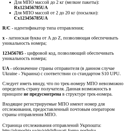
Для МПО массой до 2 кг (мелкие пакеты):
Rx123456785UA
Для МПО массой от 2 до 20 кг (посылки):
Cx123456785UA
R/C
- идентификатор типа отправления;
x
- латинская буква от A до Z, позволяющая обеспечивать
уникальность номера;
123456785
- цифровой код, позволяющий обеспечивать
уникальность номера;
UA
- обозначение страны отправителя (в данном случае
Ukraine - Украина) с соответствии со стандартом S10 UPU.
Следует иметь ввиду, что по трек-номеру МПО невозможно
определить страну получателя. Данная возможность в
принципе
не предусмотрена
в структуре трек-номера.
Входящие регистрируемые МПО имеют номер для
отслеживания, предоставленный почтовым оператором
страны отправления МПО.
Страница отслеживания отправлений Укрпошта:
http://ukrposhta.ua/ru/vidslidkuvati-forma-poshuku