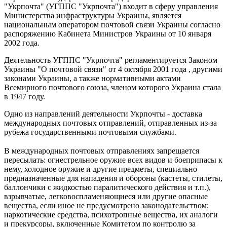
"Укрпочта" (УГППС "Укрпочта") входит в сферу управления
Министерства инфраструктуры Украины, является
национальным оператором почтовой связи Украины согласно
распоряжению Кабинета Министров Украины от 10 января
2002 года.
Деятельность УГППС "Укрпочта" регламентируется Законом
Украины "О почтовой связи" от 4 октября 2001 года , другими
законами Украины, а также нормативными актами
Всемирного почтового союза, членом которого Украина стала
в 1947 году.
Одно из направлений деятельности Укрпочты - доставка
международных почтовых отправлений, отправленных из-за
рубежа государственными почтовыми службами.
В международных почтовых отправлениях запрещается
пересылать: огнестрельное оружие всех видов и боеприпасы к
нему, холодное оружие и другие предметы, специально
предназначенные для нападения и обороны (кастеты, стилеты,
баллончики с жидкостью паралитического действия и т.п.),
взрывчатые, легковоспламеняющиеся или другие опасные
вещества, если иное не предусмотрено законодательством;
наркотические средства, психотропные вещества, их аналоги
и прекурсоры, включенные Комитетом по контролю за