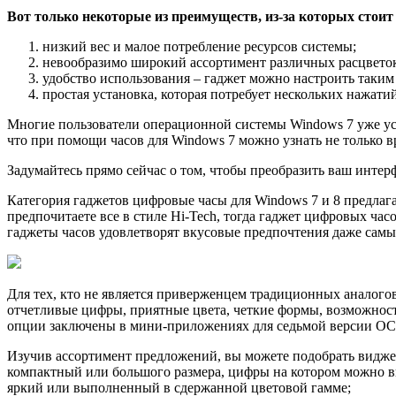
Вот только некоторые из преимуществ, из-за которых стоит
низкий вес и малое потребление ресурсов системы;
невообразимо широкий ассортимент различных расцветок
удобство использования – гаджет можно настроить таким 
простая установка, которая потребует нескольких нажат
Многие пользователи операционной системы Windows 7 уже уст
что при помощи часов для Windows 7 можно узнать не только вр
Задумайтесь прямо сейчас о том, чтобы преобразить ваш инте
Категория гаджетов цифровые часы для Windows 7 и 8 предлага
предпочитаете все в стиле Hi-Tech, тогда гаджет цифровых час
гаджеты часов удовлетворят вкусовые предпочтения даже самы
Для тех, кто не является приверженцем традиционных аналого
отчетливые цифры, приятные цвета, четкие формы, возможност
опции заключены в мини-приложениях для седьмой версии ОС 
Изучив ассортимент предложений, вы можете подобрать виджет
компактный или большого размера, цифры на котором можно ви
яркий или выполненный в сдержанной цветовой гамме;