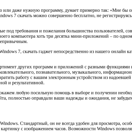
 или даже нужную программу, думает примерно так: «Мне бы она 
ndows 7 скачать можно совершенно бесплатно, не регистрируясь
ые под требования и пожелания большинства пользователей, сов
воего компьютера хоть три десятка мини-приложений – по одном
 непривычным.
ndows 7, скачать гаджет непосредственно из нашего онлайн ката
ртимент других программ и приложений с разными функциями и 
 развлекательного, познавательного, музыкального, информацио
ратить работу с вашим электронным устройством из надоевшей 
ной и результативной.
 и окажем любую посильную помощь в выборе и получении необхо
та, полностью оправдали ваши надежды и ожидания, не забудьте 
indows. Стандартный, он не всегда удобен для просмотра, особе
артинку с изображением часов. Возможности Windows позволяют