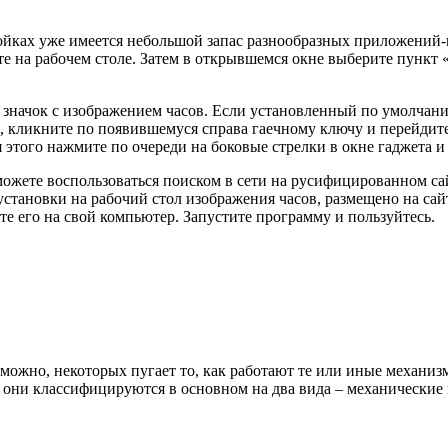
ройках уже имеется небольшой запас разнообразных приложений-
 на рабочем столе. Затем в открывшемся окне выберите пункт «
значок с изображением часов. Если установленный по умолчанию
 кликните по появившемуся справа гаечному ключу и перейдите
 этого нажмите по очереди на боковые стрелки в окне гаджета 
ожете воспользоваться поиском в сети на русифицированном сай
становки на рабочий стол изображения часов, размещено на сайт
е его на свой компьютер. Запустите программу и пользуйтесь.
можно, некоторых пугает то, как работают те или иные механизм
 они классифицируются в основном на два вида – механические 