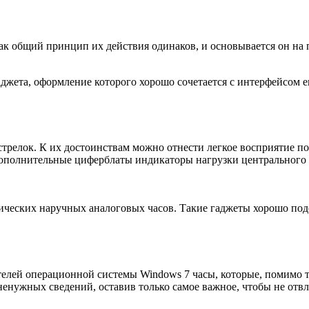
как общий принцип их действия одинаков, и основывается он на
аджета, оформление которого хорошо сочетается с интерфейсом е
стрелок. К их достоинствам можно отнести легкое восприятие п
 дополнительные циферблаты индикаторы нагрузки центрального
ических наручных аналоговых часов. Такие гаджеты хорошо подо
телей операционной системы Windows 7 часы, которые, помимо 
енужных сведений, оставив только самое важное, чтобы не отвл