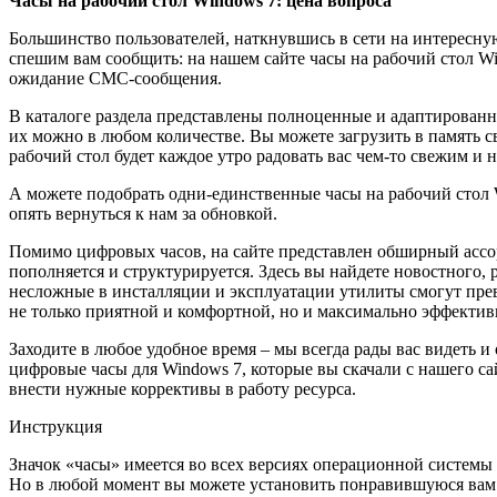
Часы на рабочий стол Windows 7: цена вопроса
Большинство пользователей, наткнувшись в сети на интересную
спешим вам сообщить: на нашем сайте часы на рабочий стол Wi
ожидание СМС-сообщения.
В каталоге раздела представлены полноценные и адаптированн
их можно в любом количестве. Вы можете загрузить в память с
рабочий стол будет каждое утро радовать вас чем-то свежим и
А можете подобрать одни-единственные часы на рабочий стол Wi
опять вернуться к нам за обновкой.
Помимо цифровых часов, на сайте представлен обширный ассо
пополняется и структурируется. Здесь вы найдете новостного,
несложные в инсталляции и эксплуатации утилиты смогут прев
не только приятной и комфортной, но и максимально эффектив
Заходите в любое удобное время – мы всегда рады вас видеть
цифровые часы для Windows 7, которые вы скачали с нашего сай
внести нужные коррективы в работу ресурса.
Инструкция
Значок «часы» имеется во всех версиях операционной системы W
Но в любой момент вы можете установить понравившуюся вам к