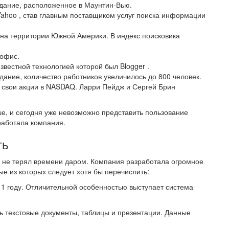
здание, расположенное в Маунтин-Вью.
Yahoo , став главным поставщиком услуг поиска информации
 на территории Южной Америки. В индекс поисковика
 офис.
известной технологией которой был Blogger .
дание, количество работников увеличилось до 800 человек.
я свои акции в NASDAQ. Ларри Пейдж и Сергей Брин
ше, и сегодня уже невозможно представить пользование
работала компания.
ть
e не терял времени даром. Компания разработала огромное
е из которых следует хотя бы перечислить:
11 году. Отличительной особенностью выступает система
ь текстовые документы, таблицы и презентации. Данные