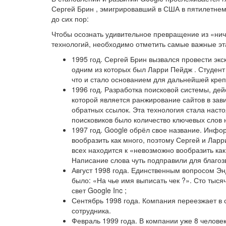
Сергей Брин , эмигрировавший в США в пятилетнем 
до сих пор:
Чтобы осознать удивительное превращение из «нич
технологий, необходимо отметить самые важные эт
1995 год. Сергей Брин вызвался провести эк
одним из которых был Ларри Пейдж . Студент 
что и стало основанием для дальнейшей креп
1996 год. Разработка поисковой системы, дей
которой является ранжирование сайтов в зав
обратных ссылок. Эта технология стала наст
поисковиков было количество ключевых слов 
1997 год. Google обрёл свое название. Инф
вообразить как много, поэтому Сергей и Ларр
всех находится к «
невозможно вообразить ка
Написание слова чуть подправили для благоз
Август 1998 года. Единственным вопросом
Эн
было: «
На чье имя выписать чек
?». Сто тыся
свет Google Inc ;
Сентябрь 1998 года. Компания переезжает в 
сотрудника.
Февраль 1999 года. В компании уже 8 человек