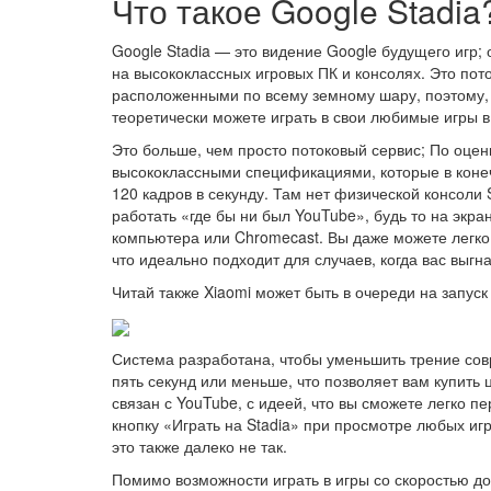
Что такое Google Stadia
Google Stadia — это видение Google будущего игр; 
на высококлассных игровых ПК и консолях. Это пот
расположенными по всему земному шару, поэтому, 
теоретически можете играть в свои любимые игры
Это больше, чем просто потоковый сервис; По оцен
высококлассными спецификациями, которые в конеч
120 кадров в секунду. Там нет физической консоли S
работать «где бы ни был YouTube», будь то на экра
компьютера или Chromecast. Вы даже можете легко
что идеально подходит для случаев, когда вас выгн
Читай также
Xiaomi может быть в очереди на запус
Система разработана, чтобы уменьшить трение совр
пять секунд или меньше, что позволяет вам купить 
связан с YouTube, с идеей, что вы сможете легко п
кнопку «Играть на Stadia» при просмотре любых иг
это также далеко не так.
Помимо возможности играть в игры со скоростью д