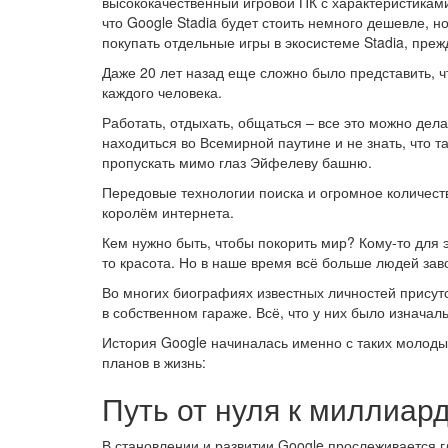
высококачественный игровой ПК с характеристикам
что Google Stadia будет стоить немного дешевле, но
покупать отдельные игры в экосистеме Stadia, преж
Даже 20 лет назад еще сложно было представить, ч
каждого человека.
Работать, отдыхать, общаться – все это можно дела
находиться во Всемирной паутине и не знать, что та
пропускать мимо глаз Эйфелеву башню.
Передовые технологии поиска и огромное количест
королём интернета.
Кем нужно быть, чтобы покорить мир? Кому-то для 
то красота. Но в наше время всё больше людей за
Во многих биографиях известных личностей присут
в собственном гараже. Всё, что у них было изначал
История Google начиналась именно с таких молоды
планов в жизнь:
Путь от нуля к миллиар
В становлении и развитии Google прослеживается 