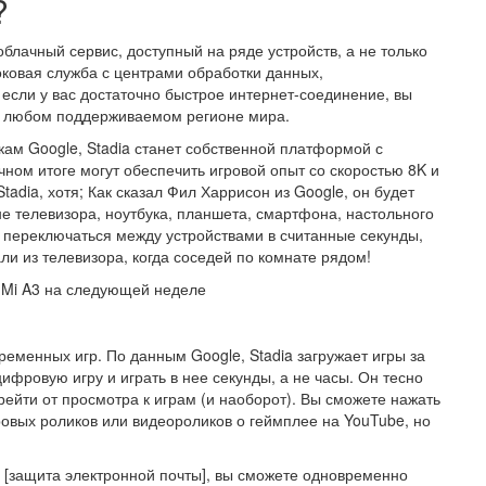
?
облачный сервис, доступный на ряде устройств, а не только
оковая служба с центрами обработки данных,
если у вас достаточно быстрое интернет-соединение, вы
 в любом поддерживаемом регионе мира.
кам Google, Stadia станет собственной платформой с
ном итоге могут обеспечить игровой опыт со скоростью 8K и
tadia, хотя; Как сказал Фил Харрисон из Google, он будет
не телевизора, ноутбука, планшета, смартфона, настольного
 переключаться между устройствами в считанные секунды,
али из телевизора, когда соседей по комнате рядом!
к Mi A3 на следующей неделе
еменных игр. По данным Google, Stadia загружает игры за
цифровую игру и играть в нее секунды, а не часы. Он тесно
ерейти от просмотра к играм (и наоборот). Вы сможете нажать
ровых роликов или видеороликов о геймплее на YouTube, но
о [защита электронной почты], вы сможете одновременно