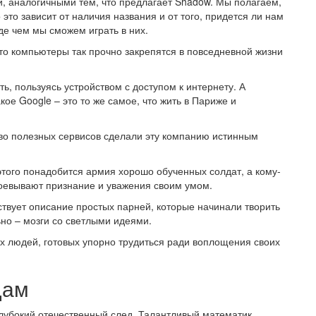
и, аналогичными тем, что предлагает Shadow. Мы полагаем,
 это зависит от наличия названия и от того, придется ли нам
де чем мы сможем играть в них.
то компьютеры так прочно закрепятся в повседневной жизни
ть, пользуясь устройством с доступом к интернету. А
кое Google – это то же самое, что жить в Париже и
во полезных сервисов сделали эту компанию истинным
этого понадобится армия хорошо обученных солдат, а кому-
воевывают признание и уважения своим умом.
ствует описание простых парней, которые начинали творить
ьно – мозги со светлыми идеями.
х людей, готовых упорно трудиться ради воплощения своих
дам
глубокий отечественный след. Талантливый математик