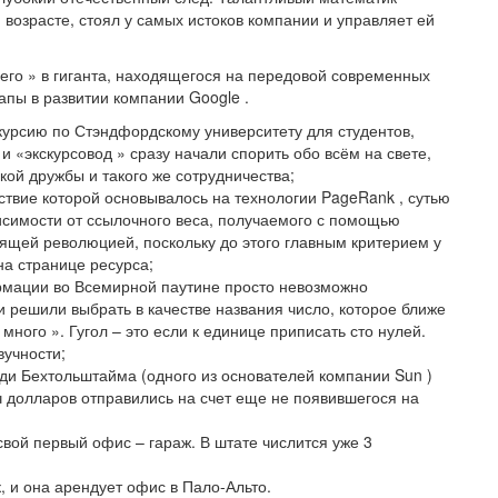
возрасте, стоял у самых истоков компании и управляет ей
его » в гиганта, находящегося на передовой современных
апы в развитии компании Google .
скурсию по Стэндфордскому университету для студентов,
и «экскурсовод » сразу начали спорить обо всём на свете,
кой дружбы и такого же сотрудничества;
ствие которой основывалось на технологии PageRank , сутью
исимости от ссылочного веса, получаемого с помощью
оящей революцией, поскольку до этого главным критерием у
на странице ресурса;
ормации во Всемирной паутине просто невозможно
и решили выбрать в качестве названия число, которое ближе
к много
». Гугол – это если к единице приписать сто нулей.
вучности;
ди Бехтольштайма
(
одного из основателей компании Sun
)
ч долларов отправились на счет еще не появившегося на
свой первый офис – гараж. В штате числится уже 3
, и она арендует офис в Пало-Альто.