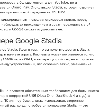
енерировать больше контента для YouTube, но и
вается Crowd Play. Это функция Stadia, которая позволяет
вам при потоковой передаче на YouTube.
детализированным, позволяя стримерам ставить перед
наблюдать за прохождением и сразу переходить к этой
ия, если Google сможет осуществить ее.
ере Google Stadia
ер Stadia. Идея в том, что вы получите доступ к Stadia,
лер и начнете играть. Ключевым моментом является то, что
Stadia через Wi-Fi, а не через устройство, на котором вы
 между устройствами и, что особенно важно, уменьшение
adia не является обязательным требованием для большинства
ер с поддержкой USB (Xbox One, DualShock 4 и т. д.), а
на ПК или ноутбуке, а также использовать сторонние
ный раз, когда потребуется контроллер Stadia, — это