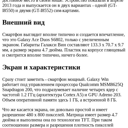
достойное место в своей нише. Устройство показали в апреле
2013 года и выпускается он в двух вариантах - одной (GT-
I8550) и двумя (GT-I8552) сим-картами.
Внешний вид
Смартфон выглядит вполне типично и создается впечатление,
что это Galaxy Ace Duos S6802, только с увеличенным
экраном. Габариты Галакси Вин составляют 133.3 x 70.7 x 9.7
мм, а размер экрана 4.7 дюйма. Пластик на корпусе глянцевый
и смотрится вполне типично, ничего более.
Экран и характеристики
Сразу стоит заметить - смартфон мощный. Galaxy Win
работает под управлением процессора Qualcomm MSM8625Q
Snapdragon 200, что подразумевает наличие четырех ядер с
частотой 1.2 ГГц (архитектура Cortex A5) и GPU Adreno 203.
Объем оперативной памяти здесь 1 ГБ, а встроенной 8 ГБ.
Что же касается экрана, он довольно простой и имеет
разрешение 480 x 800 пикселей. Матрица имеет размер 4.7
дюйма и выполнена она по технологии TFT. При таком
соотношении размера и разрешения плотность пикселей