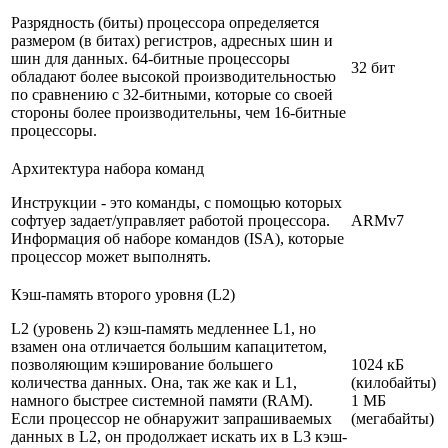
Разрядность (биты) процессора определяется
размером (в битах) регистров, адресных шин и
шин для данных. 64-битные процессоры
32 бит
обладают более высокой производительностью
по сравнению с 32-битными, которые со своей
стороны более производительны, чем 16-битные
процессоры.
Архитектура набора команд
Инструкции - это команды, с помощью которых
софтуер задает/управляет работой процессора.
ARMv7
Информация об наборе командов (ISA), которые
процессор может выполнять.
Кэш-память второго уровня (L2)
L2 (уровень 2) кэш-память медленнее L1, но
взамен она отличается большим капацитетом,
позволяющим кэширование большего
1024 кБ
количества данных. Она, так же как и L1,
(килобайты)
намного быстрее системной памяти (RAM).
1 МБ
Если процессор не обнаружит запрашиваемых
(мегабайты)
данных в L2, он продолжает искать их в L3 кэш-