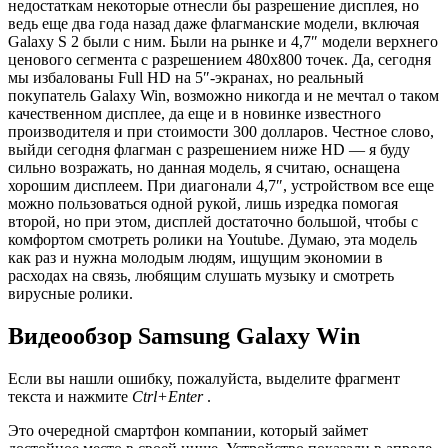
недостаткам некоторые отнесли бы разрешение дисплея, но
ведь еще два года назад даже флагманские модели, включая
Galaxy S 2 были с ним. Были на рынке и 4,7″ модели верхнего
ценового сегмента с разрешением 480х800 точек. Да, сегодня
мы избалованы Full HD на 5″-экранах, но реальный
покупатель Galaxy Win, возможно никогда и не мечтал о таком
качественном дисплее, да еще и в новинке известного
производителя и при стоимости 300 долларов. Честное слово,
выйди сегодня флагман с разрешением ниже HD — я буду
сильно возражать, но данная модель, я считаю, оснащена
хорошим дисплеем. При диагонали 4,7″, устройством все еще
можно пользоваться одной рукой, лишь изредка помогая
второй, но при этом, дисплей достаточно большой, чтобы с
комфортом смотреть ролики на Youtube. Думаю, эта модель
как раз и нужна молодым людям, ищущим экономии в
расходах на связь, любящим слушать музыку и смотреть
вирусные ролики.
Видеообзор Samsung Galaxy Win
Если вы нашли ошибку, пожалуйста, выделите фрагмент
текста и нажмите
Ctrl+Enter
.
Это очередной смартфон компании, который займет