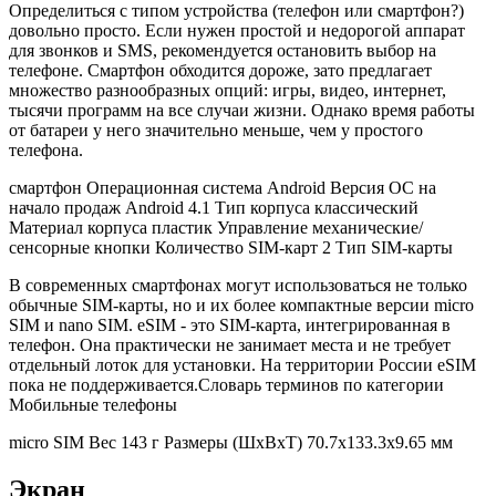
Определиться с типом устройства (телефон или смартфон?)
довольно просто. Если нужен простой и недорогой аппарат
для звонков и SMS, рекомендуется остановить выбор на
телефоне. Смартфон обходится дороже, зато предлагает
множество разнообразных опций: игры, видео, интернет,
тысячи программ на все случаи жизни. Однако время работы
от батареи у него значительно меньше, чем у простого
телефона.
смартфон
Операционная система
Android
Версия ОС на
начало продаж
Android 4.1 Тип корпуса классический
Материал корпуса
пластик Управление
механические/
сенсорные кнопки
Количество SIM-карт
2
Тип SIM-карты
В современных смартфонах могут использоваться не только
обычные SIM-карты, но и их более компактные версии micro
SIM и nano SIM. eSIM - это SIM-карта, интегрированная в
телефон. Она практически не занимает места и не требует
отдельный лоток для установки. На территории России eSIM
пока не поддерживается.Словарь терминов по категории
Мобильные телефоны
micro SIM Вес 143 г Размеры (ШxВxТ) 70.7x133.3x9.65 мм
Экран