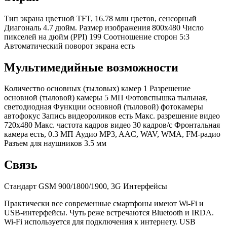
Тип экрана
цветной TFT, 16.78 млн цветов, сенсорный
Диагональ 4.7 дюйм.
Размер изображения
800x480
Число
пикселей на дюйм (PPI)
199
Соотношение сторон
5:3
Автоматический поворот экрана
есть
Мультимедийные возможности
Количество основных (тыловых) камер
1
Разрешение
основной (тыловой) камеры
5 МП Фотовспышка
тыльная,
светодиодная
Функции основной (тыловой) фотокамеры
автофокус
Запись видеороликов
есть
Макс. разрешение видео
720x480
Макс. частота кадров видео
30 кадров/с
Фронтальная
камера
есть, 0.3 МП Аудио
MP3, AAC, WAV, WMA, FM-радио
Разъем для наушников
3.5 мм
Связь
Стандарт GSM 900/1800/1900, 3G
Интерфейсы
Практически все современные смартфоны имеют Wi-Fi и
USB-интерфейсы. Чуть реже встречаются Bluetooth и IRDA.
Wi-Fi используется для подключения к интернету. USB