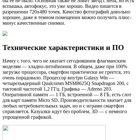
бы ее не было. Основная также не ловит звезд с неба, но есть
вспышка, автофокус, это уже хорошо. Видео пишется в
разрешении 720х480 точек. Качество фотографий довольно
хорошее, даже в темном помещении можно получить плюс-
минус качественные снимки.
Технические характеристики и ПО
Начну с того, чего не хватает сегодняшним флагманским
моделям — хладно-литийиония. В общем, даже при 100%
загрузке процессора, смартфон практически не греется, это
очень порадовало. Процессор внутри Galaxy Win —
четырехъядерный Qualcomm MSM8625Q Snapdragon 200, с
тактовой частотой 1,2 ГГц. Графика — Adreno 203.
Оперативной памяти — 1 ГБ, встроенной — 8 ГБ, есть слот
для карт памяти Micro SD. Производительности хватает для
любых нетребовательных задач, но и с играми смартфон
справляется. Казуалки идут без проблем, 3D — с немного
упрощенной графикой.