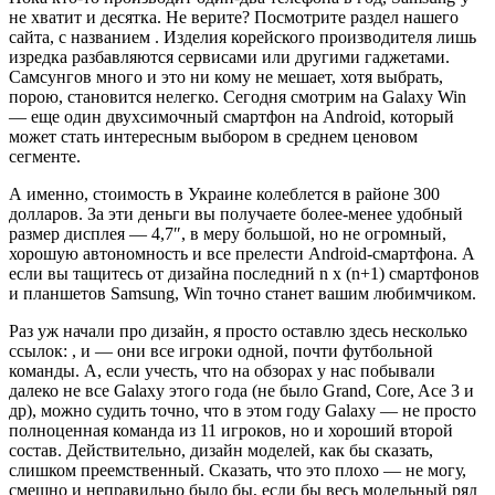
не хватит и десятка. Не верите? Посмотрите раздел нашего
сайта, с названием . Изделия корейского производителя лишь
изредка разбавляются сервисами или другими гаджетами.
Самсунгов много и это ни кому не мешает, хотя выбрать,
порою, становится нелегко. Сегодня смотрим на Galaxy Win
— еще один двухсимочный смартфон на Android, который
может стать интересным выбором в среднем ценовом
сегменте.
А именно, стоимость в Украине колеблется в районе 300
долларов. За эти деньги вы получаете более-менее удобный
размер дисплея — 4,7″, в меру большой, но не огромный,
хорошую автономность и все прелести Android-смартфона. А
если вы тащитесь от дизайна последний n x (n+1) смартфонов
и планшетов Samsung, Win точно станет вашим любимчиком.
Раз уж начали про дизайн, я просто оставлю здесь несколько
ссылок: , и — они все игроки одной, почти футбольной
команды. А, если учесть, что на обзорах у нас побывали
далеко не все Galaxy этого года (не было Grand, Core, Ace 3 и
др), можно судить точно, что в этом году Galaxy — не просто
полноценная команда из 11 игроков, но и хороший второй
состав. Действительно, дизайн моделей, как бы сказать,
слишком преемственный. Сказать, что это плохо — не могу,
смешно и неправильно было бы, если бы весь модельный ряд