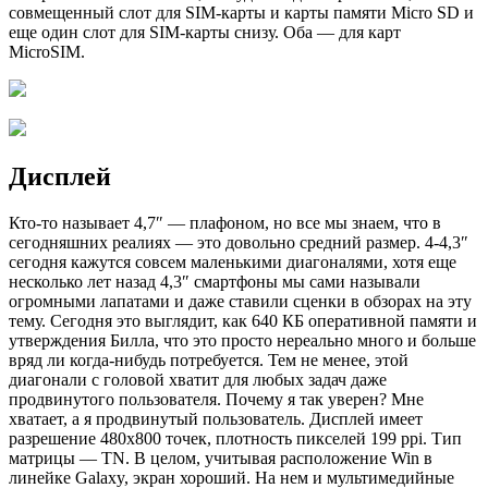
совмещенный слот для SIM-карты и карты памяти Micro SD и
еще один слот для SIM-карты снизу. Оба — для карт
MicroSIM.
Дисплей
Кто-то называет 4,7″ — плафоном, но все мы знаем, что в
сегодняшних реалиях — это довольно средний размер. 4-4,3″
сегодня кажутся совсем маленькими диагоналями, хотя еще
несколько лет назад 4,3″ смартфоны мы сами называли
огромными лапатами и даже ставили сценки в обзорах на эту
тему. Сегодня это выглядит, как 640 КБ оперативной памяти и
утверждения Билла, что это просто нереально много и больше
вряд ли когда-нибудь потребуется. Тем не менее, этой
диагонали с головой хватит для любых задач даже
продвинутого пользователя. Почему я так уверен? Мне
хватает, а я продвинутый пользователь. Дисплей имеет
разрешение 480х800 точек, плотность пикселей 199 ppi. Тип
матрицы — TN. В целом, учитывая расположение Win в
линейке Galaxy, экран хороший. На нем и мультимедийные