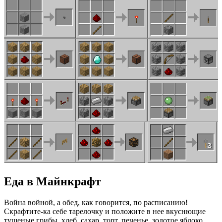
Еда в Майнкрафт
Война войной, а обед, как говорится, по расписанию!
Скрафтите-ка себе тарелочку и положите в нее вкуснющие
тушеные грибы, хлеб, сахар, торт, печенье, золотое яблоко,