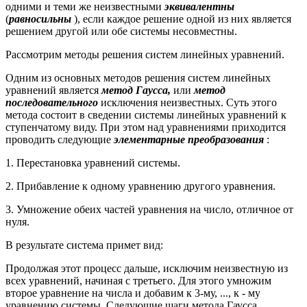
одними и теми же неизвестными
эквивалентны
(
равносильны
), если каждое решение одной из них является
решением другой или обе системы несовместны.
Рассмотрим методы решения систем линейных уравнений.
Одним из основных методов решения систем линейных
уравнений является
метод Гаусса,
или
метод
последовательного
исключения неизвестных. Суть этого
метода состоит в сведении системы линейных уравнений к
ступенчатому виду. При этом над уравнениями приходится
проводить следующие
элементарные преобразования
:
1. Перестановка уравнений системы.
2. Прибавление к одному уравнению другого уравнения.
3. Умножение обеих частей уравнения на число, отличное от
нуля.
В результате система примет вид:
Продолжая этот процесс дальше, исключим неизвестную из
всех уравнений, начиная с третьего. Для этого умножим
второе уравнение на числа и добавим к 3-му, ..., к - му
уравнению системы. Следующие шаги метода Гаусса