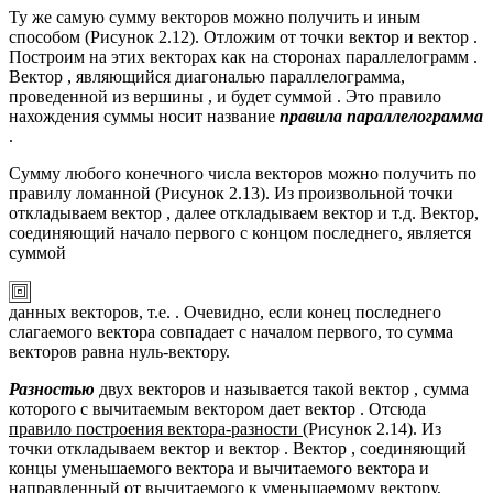
Ту же самую сумму векторов можно получить и иным
способом (Рисунок 2.12). Отложим от точки вектор и вектор .
Построим на этих векторах как на сторонах параллелограмм .
Вектор , являющийся диагональю параллелограмма,
проведенной из вершины , и будет суммой . Это правило
нахождения суммы носит название
правила параллелограмма
.
Сумму любого конечного числа векторов можно получить по
правилу ломанной (Рисунок 2.13). Из произвольной точки
откладываем вектор , далее откладываем вектор и т.д. Вектор,
соединяющий начало первого с концом последнего, является
суммой
данных векторов, т.е. . Очевидно, если конец последнего
слагаемого вектора совпадает с началом первого, то сумма
векторов равна нуль-вектору.
Разностью
двух векторов и называется такой вектор , сумма
которого с вычитаемым вектором дает вектор . Отсюда
правило построения вектора-разности
(Рисунок 2.14). Из
точки откладываем вектор и вектор . Вектор , соединяющий
концы уменьшаемого вектора и вычитаемого вектора и
направленный от вычитаемого к уменьшаемому вектору,