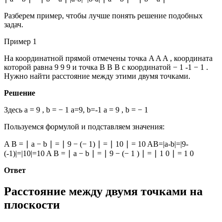
Разберем пример, чтобы лучше понять решение подобных
задач.
Пример 1
На координатной прямой отмечены точка
A A
A
, координата
которой равна
9 9
9
и точка
B B
B
с координатой
− 1 -1
− 1
.
Нужно найти расстояние между этими двумя точками.
Решение
Здесь
a = 9 , b = − 1 a=9, b=-1
a =
9 , b =
− 1
Пользуемся формулой и подставляем значения:
A B = ∣ a − b ∣ = ∣ 9 − (− 1) ∣ = ∣ 10 ∣ = 10 AB=|a-b|=|9-
(-1)|=|10|=10
A B =
∣ a −
b ∣ =
∣ 9 −
(− 1 ) ∣ =
∣ 1 0 ∣ =
1 0
Ответ
Расстояние между двумя точками на
плоскости