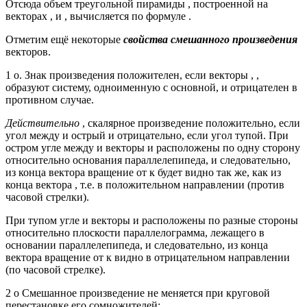
Отсюда объем треугольной пирамиды , построенной на
векторах , и , вычисляется по формуле .
Отметим ещё некоторые
свойства смешанного произведения
векторов.
1 о. Знак произведения положителен, если векторы , ,
образуют систему, одноименную с основной, и отрицателен в
противном случае.
Действительно
, скалярное произведение положительно, если
угол между и острый и отрицательно, если угол тупой. При
остром угле между и векторы и расположены по одну сторону
относительно основания параллелепипеда, и следовательно,
из конца вектора вращение от к будет видно так же, как из
конца вектора , т.е. в положительном направлении (против
часовой стрелки).
При тупом угле и векторы и расположены по разные стороны
относительно плоскости параллелограмма, лежащего в
основании параллелепипеда, и следовательно, из конца
вектора вращение от к видно в отрицательном направлении
(по часовой стрелке).
2 о Смешанное произведение не меняется при круговой
перестановке его сомножителей: .