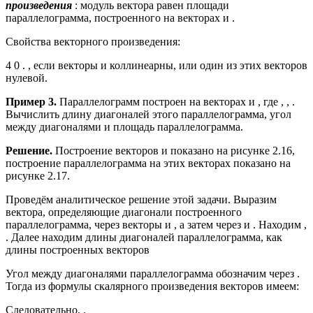
произведения
: модуль вектора равен площади
параллелограмма, построенного на векторах и .
Свойства векторного произведения:
4 0 . , если векторы и коллинеарны, или один из этих векторов
нулевой.
Пример 3.
Параллелограмм построен на векторах и , где , , .
Вычислить длину диагоналей этого параллелограмма, угол
между диагоналями и площадь параллелограмма.
Решение.
Построение векторов и показано на рисунке 2.16,
построение параллелограмма на этих векторах показано на
рисунке 2.17.
Проведём аналитическое решение этой задачи. Выразим
вектора, определяющие диагонали построенного
параллелограмма, через векторы и , а затем через и . Находим ,
. Далее находим длины диагоналей параллелограмма, как
длины построенных векторов
Угол между диагоналями параллелограмма обозначим через .
Тогда из формулы скалярного произведения векторов имеем:
Следовательно, .