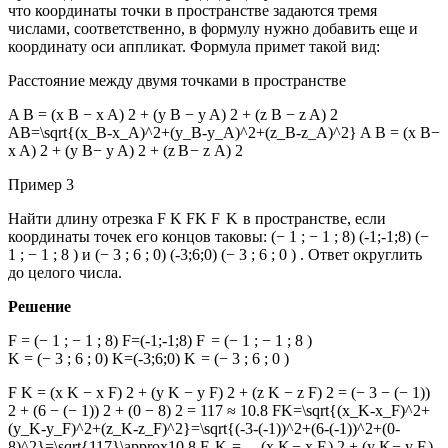
что координаты точки в пространстве задаются тремя
числами, соответственно, в формулу нужно добавить еще и
координату оси аппликат. Формула примет такой вид:
Расстояние между двумя точками в пространстве
A B = (x B − x A) 2 + (y B − y A) 2 + (z B − z A) 2
AB=\sqrt{(x_B-x_A)^2+(y_B-y_A)^2+(z_B-z_A)^2}
A B =
(
x
B
−
x
A
)
2
+ (
y
B
−
y
A
)
2
+ (
z
B
−
z
A
)
2
Пример 3
Найти длину отрезка
F K FK
F
K
в пространстве, если
координаты точек его концов таковы:
(− 1 ; − 1 ; 8) (-1;-1;8)
(
−
1
;
−
1
;
8
)
и
(− 3 ; 6 ; 0) (-3;6;0)
(
−
3
;
6
;
0
)
. Ответ округлить
до целого числа.
Решение
F = (− 1 ; − 1 ; 8) F=(-1;-1;8)
F
=
(
−
1
;
−
1
;
8
)
K = (− 3 ; 6 ; 0) K=(-3;6;0)
K
=
(
−
3
;
6
;
0
)
F K = (x K − x F) 2 + (y K − y F) 2 + (z K − z F) 2 = (− 3 − (− 1))
2 + (6 − (− 1)) 2 + (0 − 8) 2 = 117 ≈ 10.8 FK=\sqrt{(x_K-x_F)^2+
(y_K-y_F)^2+(z_K-z_F)^2}=\sqrt{(-3-(-1))^2+(6-(-1))^2+(0-
8)^2}=\sqrt{117}\approx10.8
F
K
=
(
x
K
−
x
F
)
2
+
(
y
K
−
y
F
)