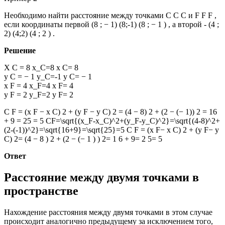
Необходимо найти расстояние между точками
C C
C
и
F F
F
,
если координаты первой
(8 ; − 1) (8;-1)
(8 ; − 1 )
, а второй -
(4 ;
2) (4;2)
(4 ; 2 )
.
Решение
X C = 8 x_C=8
x
C
=
8
y C = − 1 y_C=-1
y
C
=
− 1
x F = 4 x_F=4
x
F
=
4
y F = 2 y_F=2
y
F
=
2
C F = (x F − x C) 2 + (y F − y C) 2 = (4 − 8) 2 + (2 − (− 1)) 2 = 16
+ 9 = 25 = 5 CF=\sqrt{(x_F-x_C)^2+(y_F-y_C)^2}=\sqrt{(4-8)^2+
(2-(-1))^2}=\sqrt{16+9}=\sqrt{25}=5
C F =
(
x
F
−
x
C
)
2
+ (
y
F
−
y
C
)
2
=
(4 − 8
)
2
+ (2 − (− 1 )
)
2
=
1 6 + 9
=
2 5
​ =
5
Ответ
Расстояние между двумя точками в
пространстве
Нахождение расстояния между двумя точками в этом случае
происходит аналогично предыдущему за исключением того,