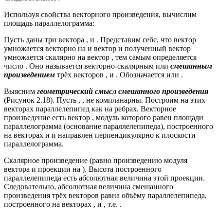
Используя свойства векторного произведения, вычислим
площадь параллелограмма:
Пусть даны три вектора , и . Представим себе, что вектор
умножается векторно на и вектор и полученный вектор
умножается скалярно на вектор , тем самым определяется
число . Оно называется векторно-скалярным или
смешанным
произведением
трёх векторов , и . Обозначается или .
Выясним
геометрический смысл смешанного произведения
(Рисунок 2.18). Пусть , , не компланарны. Построим на этих
векторах параллелепипед как на ребрах. Векторное
произведение есть вектор , модуль которого равен площади
параллелограмма (основание параллелепипеда), построенного
на векторах и и направлен перпендикулярно к плоскости
параллелограмма.
Скалярное произведение (равно произведению модуля
вектора и проекции на ). Высота построенного
параллелепипеда есть абсолютная величина этой проекции.
Следовательно, абсолютная величина смешанного
произведения трёх векторов равна объёму параллелепипеда,
построенного на векторах , и , т.е. .