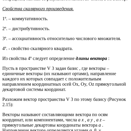
Свойства скалярного произведения.
1º. – коммутативность.
2º. – дистрибутивность.
3º. – ассоциативность относительно числового множителя.
4º. - свойство скалярного квадрата.
Из свойства 4º следует определение
длины вектора
:
Пусть в пространстве V 3 задан базис , где векторы –
единичные векторы (их называют ортами), направление
каждого их которых совпадает с положительным
направлением координатных осей Ох, Oy, Oz прямоугольной
декартовой системы координат.
Разложим вектор пространства V 3 по этому базису (Рисунок
2.15):
Векторы называют составляющими вектора по осям
координат, или компонентами, числа
a x , a y , a z
–
прямоугольные декартовы координаты вектора
а
.
Направление вектора определяется углами α, β, γ,