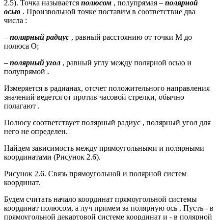
2.5). Точка называется
полюсом
, полупрямая –
полярной
осью
. Произвольной точке поставим в соответствие два
числа :
–
полярный радиус
, равный расстоянию от точки М до
полюса О;
–
полярный угол
, равный углу между полярной осью и
полупрямой .
Измеряется в радианах, отсчет положительного направления
значений ведется от против часовой стрелки, обычно
полагают .
Полюсу соответствует полярный радиус , полярный угол для
него не определен.
Найдем зависимость между прямоугольными и полярными
координатами (Рисунок 2.6).
Рисунок 2.6. Связь прямоугольной и полярной систем
координат.
Будем считать начало координат прямоугольной системы
координат полюсом, а луч примем за полярную ось . Пусть - в
прямоугольной декартовой системе координат и - в полярной