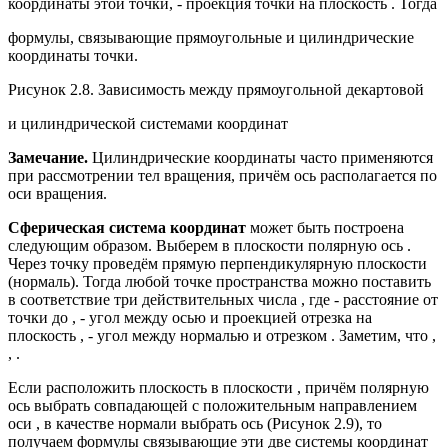
координаты этой точки, - проекция точки на плоскость . Тогда
формулы, связывающие прямоугольные и цилиндрические
координаты точки.
Рисунок 2.8. Зависимость между прямоугольной декартовой
и цилиндрической системами координат
Замечание.
Цилиндрические координаты часто применяются
при рассмотрении тел вращения, причём ось располагается по
оси вращения.
Сферическая система координат
может быть построена
следующим образом. Выберем в плоскости полярную ось .
Через точку проведём прямую перпендикулярную плоскости
(нормаль). Тогда любой точке пространства можно поставить
в соответствие три действительных числа , где - расстояние от
точки до , - угол между осью и проекцией отрезка на
плоскость , - угол между нормалью и отрезком . Заметим, что ,
, .
Если расположить плоскость в плоскости , причём полярную
ось выбрать совпадающей с положительным направлением
оси , в качестве нормали выбрать ось (Рисунок 2.9), то
получаем формулы связывающие эти две системы координат