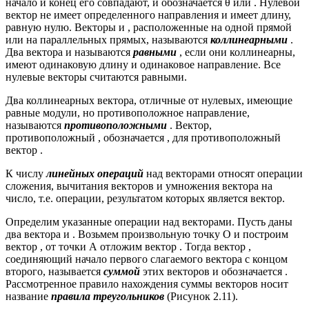
начало и конец его совпадают, и обозначается θ или . Нулевой
вектор не имеет определенного направления и имеет длину,
равную нулю. Векторы и , расположенные на одной прямой
или на параллельных прямых, называются
коллинеарными
.
Два вектора и называются
равными
, если они коллинеарны,
имеют одинаковую длину и одинаковое направление. Все
нулевые векторы считаются равными.
Два коллинеарных вектора, отличные от нулевых, имеющие
равные модули, но противоположное направление,
называются
противоположными
. Вектор,
противоположный , обозначается , для противоположный
вектор .
К числу
линейных операций
над векторами относят операции
сложения, вычитания векторов и умножения вектора на
число, т.е. операции, результатом которых является вектор.
Определим указанные операции над векторами. Пусть даны
два вектора и . Возьмем произвольную точку О и построим
вектор , от точки А отложим вектор . Тогда вектор ,
соединяющий начало первого слагаемого вектора с концом
второго, называется
суммой
этих векторов и обозначается .
Рассмотренное правило нахождения суммы векторов носит
название
правила треугольников
(Рисунок 2.11).