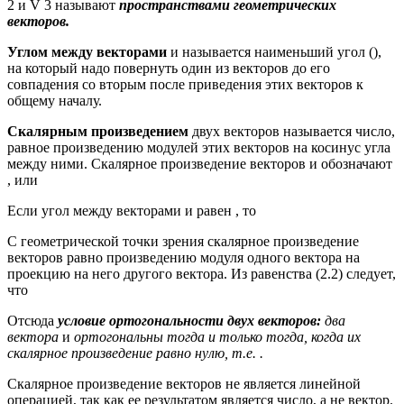
2 и V 3 называют
пространствами геометрических
векторов.
Углом между векторами
и называется наименьший угол (),
на который надо повернуть один из векторов до его
совпадения со вторым после приведения этих векторов к
общему началу.
Скалярным произведением
двух векторов называется число,
равное произведению модулей этих векторов на косинус угла
между ними. Скалярное произведение векторов и обозначают
, или
Если угол между векторами и равен , то
С геометрической точки зрения скалярное произведение
векторов равно произведению модуля одного вектора на
проекцию на него другого вектора. Из равенства (2.2) следует,
что
Отсюда
условие ортогональности двух векторов:
два
вектора
и
ортогональны тогда и только тогда, когда их
скалярное произведение равно нулю, т.е.
.
Скалярное произведение векторов не является линейной
операцией, так как ее результатом является число, а не вектор.