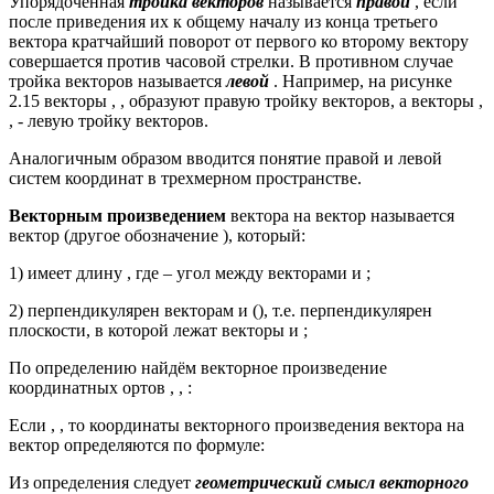
Упорядоченная
тройка векторов
называется
правой
, если
после приведения их к общему началу из конца третьего
вектора кратчайший поворот от первого ко второму вектору
совершается против часовой стрелки. В противном случае
тройка векторов называется
левой
. Например, на рисунке
2.15 векторы , , образуют правую тройку векторов, а векторы ,
, - левую тройку векторов.
Аналогичным образом вводится понятие правой и левой
систем координат в трехмерном пространстве.
Векторным произведением
вектора на вектор называется
вектор (другое обозначение ), который:
1) имеет длину , где – угол между векторами и ;
2) перпендикулярен векторам и (), т.е. перпендикулярен
плоскости, в которой лежат векторы и ;
По определению найдём векторное произведение
координатных ортов , , :
Если , , то координаты векторного произведения вектора на
вектор определяются по формуле:
Из определения следует
геометрический смысл векторного