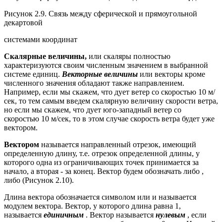
Рисунок 2.9. Связь между сферической и прямоугольной
декартовой
системами координат
Скалярные величины,
или скаляры полностью
характеризуются своим численным значением в выбранной
системе единиц.
Векторные величины
или векторы кроме
численного значения обладают также направлением.
Например, если мы скажем, что дует ветер со скоростью 10 м/
сек, то тем самым введем скалярную величину скорости ветра,
но если мы скажем, что дует юго-западный ветер со
скоростью 10 м/сек, то в этом случае скорость ветра будет уже
вектором.
Вектором
называется направленный отрезок, имеющий
определенную длину, т.е. отрезок определенной длины, у
которого одна из ограничивающих точек принимается за
начало, а вторая - за конец. Вектор будем обозначать либо ,
либо (Рисунок 2.10).
Длина вектора обозначается символом или и называется
модулем вектора. Вектор, у которого длина равна 1,
называется
единичным
. Вектор называется
нулевым
, если