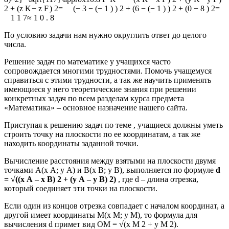
2
+
(
z
K
−
z
F
)
2
=
(
−
3
−
(
−
1
)
)
2
+
(
6
−
(
−
1
)
)
2
+
(
0
−
8
)
2
=
1
1
7
≈
1
0
.
8
По условию задачи нам нужно округлить ответ до целого
числа.
Решение задач по математике у учащихся часто
сопровождается многими трудностями. Помочь учащемуся
справиться с этими трудности, а так же научить применять
имеющиеся у него теоретические знания при решении
конкретных задач по всем разделам курса предмета
«Математика» – основное назначение нашего сайта.
Приступая к решению задач по теме , учащиеся должны уметь
строить точку на плоскости по ее координатам, а так же
находить координаты заданной точки.
Вычисление расстояния между взятыми на плоскости двумя
точками А(х А; у А) и В(х В; у В), выполняется по формуле
d
= √((х А – х В) 2 + (у А – у В) 2)
, где d – длина отрезка,
который соединяет эти точки на плоскости.
Если один из концов отрезка совпадает с началом координат, а
другой имеет координаты М(х М; у М), то формула для
вычисления d примет вид ОМ = √(х М 2 + у М 2).