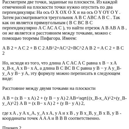
Рассмотрим две точки, заданные на плоскости. Из каждой
отмеченной на плоскости точки нужно опустить по два
перпендикуляра: На ось
O X OX
O X
и на ось
O Y OY
O Y
.
Затем рассматривается треугольник
A B C ABC
A B C
. Так
как он является прямоугольным (
B C BC
B C
перпендикулярно
A C AC
A C
), то найти отрезок
A B AB
A B
,
он же является и расстоянием между точками, можно с
помощью теоремы Пифагора. Имеем:
A B 2 = A C 2 + B C 2 AB^2=AC^2+BC^2
A
B
2
=
A
C
2
+
B
C
2
Но, исходя из того, что длина
A C AC
A C
равна
x B − x A
x_B-x_A
x
B
−
x
A
, а длина
B C BC
B C
равна
y B − y A y_B-
y_A
y
B
−
y
A
, эту формулу можно переписать в следующем
виде:
Расстояние между двумя точками на плоскости
A B = (x B − x A) 2 + (y B − y A) 2 AB=\sqrt{(x_B-x_A)^2+(y_B-
y_A)^2}
A B =
(
x
B
−
x
A
)
2
+ (
y
B
−
y
A
)
2
,
где
x A , y A x_A, y_A
x
A
,
y
A
и
x B , y B x_B, y_B
x
B
,
y
B
-
координаты точек
A A
A
и
B B
B
соответственно.
Пример 2