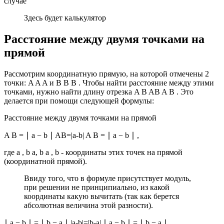
случае
Здесь будет калькулятор
Расстояние между двумя точками на
прямой
Рассмотрим координатную прямую, на которой отмечены 2
точки:
A A
A
и
B B
B
. Чтобы найти расстояние между этими
точками, нужно найти длину отрезка
A B AB
A B
. Это
делается при помощи следующей формулы:
Расстояние между двумя точками на прямой
A B = ∣ a − b ∣ AB=|a-b|
A B =
∣ a −
b ∣
,
где
a , b a, b
a , b
- координаты этих точек на прямой
(координатной прямой).
Ввиду того, что в формуле присутствует модуль,
при решении не принципиально, из какой
координаты какую вычитать (так как берется
абсолютная величина этой разности).
∣ a − b ∣ = ∣ b − a ∣ |a-b|=|b-a|
∣ a −
b ∣ =
∣ b −
a ∣