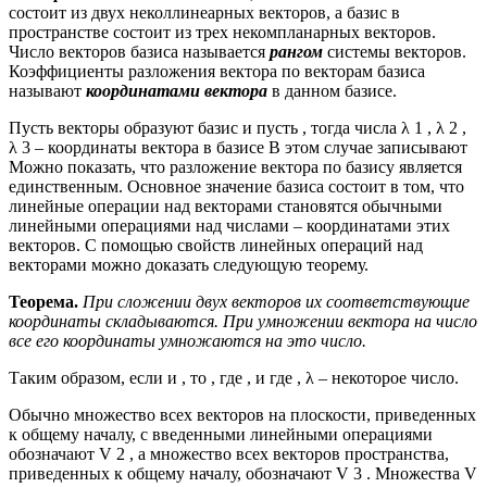
состоит из двух неколлинеарных векторов, а базис в
пространстве состоит из трех некомпланарных векторов.
Число векторов базиса называется
рангом
системы векторов.
Коэффициенты разложения вектора по векторам базиса
называют
координатами вектора
в данном базисе.
Пусть векторы образуют базис и пусть , тогда числа λ 1 , λ 2 ,
λ 3 – координаты вектора в базисе В этом случае записывают
Можно показать, что разложение вектора по базису является
единственным. Основное значение базиса состоит в том, что
линейные операции над векторами становятся обычными
линейными операциями над числами – координатами этих
векторов. С помощью свойств линейных операций над
векторами можно доказать следующую теорему.
Теорема.
При сложении двух векторов их соответствующие
координаты складываются. При умножении вектора на число
все его координаты умножаются на это число.
Таким образом, если и , то , где , и где , λ – некоторое число.
Обычно множество всех векторов на плоскости, приведенных
к общему началу, с введенными линейными операциями
обозначают V 2 , а множество всех векторов пространства,
приведенных к общему началу, обозначают V 3 . Множества V