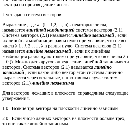
вектора на произведение чисел: .
Пусть дана система векторов:
Выражение , где λ i (i = 1,2,…, n) - некоторые числа,
называется
линейной комбинацией
системы векторов (2.1).
Система векторов (2.1) называется
линейно зависимой
, если
их линейная комбинация равна нулю при условии, что не все
числа λ 1 , λ 2 , …, λ n равны нулю. Система векторов (2.1)
называется
линейно независимой
, если их линейная
комбинация равна нулю только при условии, что все числа λ i
= 0 (). Можно дать другое определение линейной зависимости
векторов. Система векторов (2.1) называется
линейно
зависимой
, если какой-либо вектор этой системы линейно
выражается через остальные, в противном случае система
векторов (2.1)
линейно независима
.
Для векторов, лежащих в плоскости, справедливы следующие
утверждения.
1 0 . Всякие три вектора на плоскости линейно зависимы.
2 0 . Если число данных векторов на плоскости больше трех,
то они также линейно зависимы.