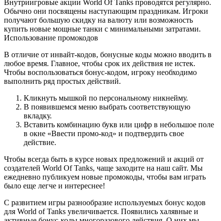
Внутриигровые акции World Of Tanks проводятся регулярно.
Обычно они посвящены наступающим праздникам. Игроки
получают большую скидку на валюту или возможность
купить новые мощные танки с минимальными затратами.
Использование промокодов
В отличие от инвайт-кодов, бонусные коды можно вводить в
любое время. Главное, чтобы срок их действия не истек.
Чтобы воспользоваться бонус-кодом, игроку необходимо
выполнить ряд простых действий.
Кликнуть мышкой по персональному никнейму.
В появившемся меню выбрать соответствующую
вкладку.
Вставить комбинацию букв или цифр в небольшое поле
в окне «Ввести промо-код» и подтвердить свое
действие.
Чтобы всегда быть в курсе новых предложений и акций от
создателей World Of Tanks, чаще заходите на наш сайт. Мы
ежедневно публикуем новые промокоды, чтобы вам играть
было еще легче и интереснее!
С развитием игры разнообразие используемых бонус кодов
для World of Tanks увеличивается. Появились халявные и
активные бонус-коды многоразового действия. О них мы