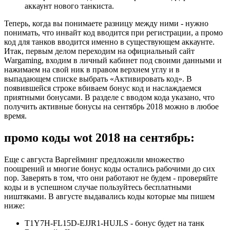
аккаунт нового танкиста.
Теперь, когда вы понимаете разницу между ними - нужно
понимать, что инвайт код вводится при регистрации, а промо
код для танков вводится именно в существующем аккаунте.
Итак, первым делом переходим на официальный сайт
Wargaming, входим в личный кабинет под своими данными и
нажимаем на свой ник в правом верхнем углу и в
выпадающем списке выбрать «Активировать код». В
появившейся строке вбиваем бонус код и наслаждаемся
приятными бонусами. В разделе с вводом кода указано, что
получить активные бонусы на сентябрь 2018 можно в любое
время.
промо коды wot 2018 на сентябрь:
Еще с августа Варгейминг предложили множество
поощрений и многие бонус коды остались рабочими до сих
пор. Заверять в том, что они работают не будем - проверяйте
коды и в успешном случае пользуйтесь бесплатными
ништяками. В августе выдавались коды которые мы пишем
ниже:
T1Y7H-FL15D-EJJR1-HUJLS - бонус будет на танк