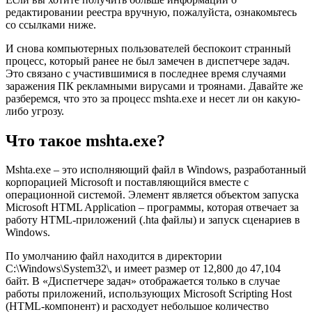
редактировании реестра вручную, пожалуйста, ознакомьтесь
со ссылками ниже.
И снова компьютерных пользователей беспокоит странный
процесс, который ранее не был замечен в диспетчере задач.
Это связано с участившимися в последнее время случаями
заражения ПК рекламными вирусами и троянами. Давайте же
разберемся, что это за процесс mshta.exe и несет ли он какую-
либо угрозу.
Что такое mshta.exe?
Mshta.exe – это исполняющий файл в Windows, разработанный
корпорацией Microsoft и поставляющийся вместе с
операционной системой. Элемент является объектом запуска
Microsoft HTML Application – программы, которая отвечает за
работу HTML-приложений (.hta файлы) и запуск сценариев в
Windows.
По умолчанию файл находится в директории
C:\Windows\System32\, и имеет размер от 12,800 до 47,104
байт. В «Диспетчере задач» отображается только в случае
работы приложений, использующих Microsoft Scripting Host
(HTML-компонент) и расходует небольшое количество