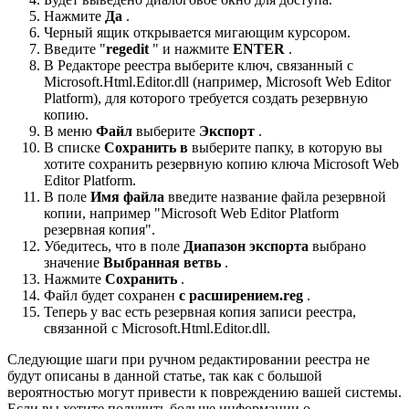
Нажмите
Да
.
Черный ящик открывается мигающим курсором.
Введите "
regedit
" и нажмите
ENTER
.
В Редакторе реестра выберите ключ, связанный с
Microsoft.Html.Editor.dll (например, Microsoft Web Editor
Platform), для которого требуется создать резервную
копию.
В меню
Файл
выберите
Экспорт
.
В списке
Сохранить в
выберите папку, в которую вы
хотите сохранить резервную копию ключа Microsoft Web
Editor Platform.
В поле
Имя файла
введите название файла резервной
копии, например "Microsoft Web Editor Platform
резервная копия".
Убедитесь, что в поле
Диапазон экспорта
выбрано
значение
Выбранная ветвь
.
Нажмите
Сохранить
.
Файл будет сохранен
с расширением.reg
.
Теперь у вас есть резервная копия записи реестра,
связанной с Microsoft.Html.Editor.dll.
Следующие шаги при ручном редактировании реестра не
будут описаны в данной статье, так как с большой
вероятностью могут привести к повреждению вашей системы.
Если вы хотите получить больше информации о