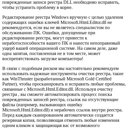
поврежденные записи реестра DLL необходимо исправить,
чтобы устранить проблему в корне.
Редактирование реестра Windows вручную с целью удаления
содержащих ошибки ключей Microsoft.Html.Editor.dll не
рекомендуется, если вы не являетесь специалистом по
обслуживанию ПК. Ошибки, допущенные при
редактировании реестра, могут привести к
неработоспособности вашего ПК и нанести непоправимый
ущерб вашей операционной системе. На самом деле, даже
одна запятая, поставленная не в том месте, может
воспрепятствовать загрузке компьютера!
В связи с подобным риском мы настоятельно рекомендуем
использовать надежные инструменты очистки реестра, такие
как WinThruster (разработанный Microsoft Gold Certified
Partner), чтобы просканировать и исправить любые проблемы,
связанные с Microsoft.Html.Editor.dll. Используя очистку
реестра , вы сможете автоматизировать процесс поиска
поврежденных записей реестра, ссылок на отсутствующие
файлы (например, вызывающих ошибку
Microsoft.Html.Editor.dll) и нерабочих ссылок внутри реестра.
Перед каждым сканированием автоматически создается
резервная копия, позволяющая отменить любые изменения
одним кликом и защищающая вас от возможного