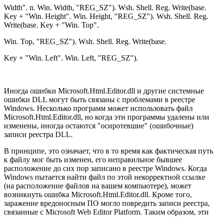
Width". n. Win. Width, "REG_SZ"). Wsh. Shell. Reg. Write(base.
Key + "Win. Height". Win. Height, "REG_SZ"). Wsh. Shell. Reg.
Write(base. Key + "Win. Top".
Win. Top, "REG_SZ"). Wsh. Shell. Reg. Write(base.
Key + "Win. Left". Win. Left, "REG_SZ").
Иногда ошибки Microsoft.Html.Editor.dll и другие системные
ошибки DLL могут быть связаны с проблемами в реестре
Windows. Несколько программ может использовать файл
Microsoft.Html.Editor.dll, но когда эти программы удалены или
изменены, иногда остаются "осиротевшие" (ошибочные)
записи реестра DLL.
В принципе, это означает, что в то время как фактическая путь
к файлу мог быть изменен, его неправильное бывшее
расположение до сих пор записано в реестре Windows. Когда
Windows пытается найти файл по этой некорректной ссылке
(на расположение файлов на вашем компьютере), может
возникнуть ошибка Microsoft.Html.Editor.dll. Кроме того,
заражение вредоносным ПО могло повредить записи реестра,
связанные с Microsoft Web Editor Platform. Таким образом, эти