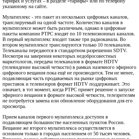
тарифах и услугах – в разделе «тарифы» или по телефону
указанному на сайте.
Мультиплекс - это пакет из нескольких цифровых каналов,
транслируемый на одной частоте. Количество каналов в
мультиплексе может быть различным, однако в цифровые
пакеты компании РТРС входят по 10 телевизионных каналов.
В первый мультиплекс входит также три радиоканала. Во
втором мультиплексе транслируются только 10 телеканалов.
Телеканалы передаются в стандартном разрешении SDTV.
Несмотря на заверения некоторых недобросовестных
маркетологов, передача телеканалов в формате HDTV
(телевидение высокой четкости) в рамках наземного эфирного
цифрового вещания пока ещё не производится. Тем не менее,
подавляющая часть продаваемых на рынке цифровых
приставок и телевизоров формат HDTV поддерживает. Это
означает, в тот момент, когда РТРС примет решение о запуске
эфирного вещания в формате высокой четкости, телезрителям
не потребуется замена или обновление оборудования для его
просмотра.
Прием каналов первого мультиплекса доступен в
подавляющем большинстве населенных пунктов России.
Вещание же второго мультиплекса осуществляется в
основном только в городах населением от 50 тысяч человек.