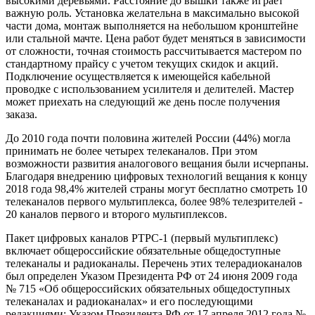
высокими деревьями. Расстояние до вышки также играет
важную роль. Установка желательна в максимально высокой
части дома, монтаж выполняется на небольшом кронштейне
или стальной мачте. Цена работ будет меняться в зависимости
от сложности, точная стоимость рассчитывается мастером по
стандартному прайсу с учетом текущих скидок и акций.
Подключение осуществляется к имеющейся кабельной
проводке с использованием усилителя и делителей. Мастер
может приехать на следующий же день после получения
заказа.
До 2010 года почти половина жителей России (44%) могла
принимать не более четырех телеканалов. При этом
возможности развития аналогового вещания были исчерпаны.
Благодаря внедрению цифровых технологий вещания к концу
2018 года 98,4% жителей страны могут бесплатно смотреть 10
телеканалов первого мультиплекса, более 98% телезрителей -
20 каналов первого и второго мультиплексов.
Пакет цифровых каналов РТРС-1 (первый мультиплекс)
включает общероссийские обязательные общедоступные
телеканалы и радиоканалы. Перечень этих телерадиоканалов
был определен Указом Президента РФ от 24 июня 2009 года
№ 715 «Об общероссийских обязательных общедоступных
телеканалах и радиоканалах» и его последующими
редакциями: Указом Президента РФ от 17 апреля 2012 года №