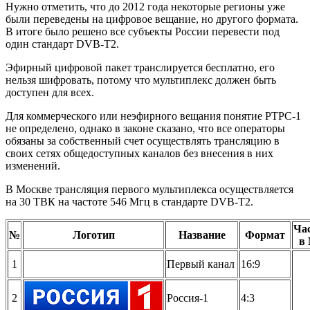
Нужно отметить, что до 2012 года некоторые регионы уже
были переведены на цифровое вещание, но другого формата.
В итоге было решено все субъекты России перевести под
один стандарт DVB-T2.
Эфирный цифровой пакет транслируется бесплатно, его
нельзя шифровать, потому что мультиплекс должен быть
доступен для всех.
Для коммерческого или неэфирного вещания понятие РТРС-1
не определено, однако в законе сказано, что все операторы
обязаны за собственный счет осуществлять трансляцию в
своих сетях общедоступных каналов без внесения в них
изменений.
В Москве трансляция первого мультиплекса осуществляется
на 30 ТВК на частоте 546 Мгц в стандарте DVB-T2.
Ча
№
Логотип
Название
Формат
в
1
Первый канал
16:9
2
Россия-1
4:3