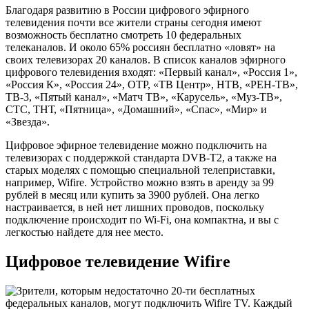
Благодаря развитию в России цифрового эфирного
телевидения почти все жители страны сегодня имеют
возможность бесплатно смотреть 10 федеральных
телеканалов. И около 65% россиян бесплатно «ловят» на
своих телевизорах 20 каналов. В список каналов эфирного
цифрового телевидения входят: «Первый канал», «Россия 1»,
«Россия К», «Россия 24», ОТР, «ТВ Центр», НТВ, «РЕН-ТВ»,
ТВ-3, «Пятый канал», «Матч ТВ», «Карусель», «Муз-ТВ»,
СТС, ТНТ, «Пятница», «Домашний», «Спас», «Мир» и
«Звезда».
Цифровое эфирное телевидение можно подключить на
телевизорах с поддержкой стандарта DVB-T2, а также на
старых моделях с помощью специальной телеприставки,
например, Wifire. Устройство можно взять в аренду за 99
рублей в месяц или купить за 3900 рублей. Она легко
настраивается, в ней нет лишних проводов, поскольку
подключение происходит по Wi-Fi, она компактна, и вы с
легкостью найдете для нее место.
Цифровое телевидение Wifire
Зрители, которым недостаточно 20-ти бесплатных
федеральных каналов, могут подключить Wifire TV. Каждый