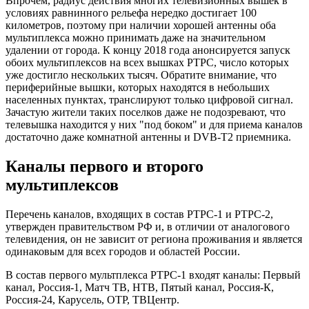
Впрочем, радиус действия многих телевизионных вышек в
условиях равнинного рельефа нередко достигает 100
километров, поэтому при наличии хорошей антенны оба
мультиплекса можно принимать даже на значительном
удалении от города. К концу 2018 года анонсируется запуск
обоих мультиплексов на всех вышках РТРС, число которых
уже достигло нескольких тысяч. Обратите внимание, что
периферийные вышки, которых находятся в небольших
населенных пунктах, транслируют только цифровой сигнал.
Зачастую жители таких поселков даже не подозревают, что
телевышка находится у них "под боком" и для приема каналов
достаточно даже комнатной антенны и DVB-T2 приемника.
Каналы первого и второго
мультиплексов
Перечень каналов, входящих в состав РТРС-1 и РТРС-2,
утвержден правительством РФ и, в отличии от аналогового
телевидения, он не зависит от региона проживания и является
одинаковым для всех городов и областей России.
В состав первого мультплекса РТРС-1 входят каналы: Первый
канал, Россия-1, Матч ТВ, НТВ, Пятый канал, Россия-К,
Россия-24, Карусель, ОТР, ТВЦентр.