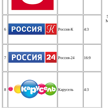
6
Россия-К
4:3
7
Россия-24
16:9
8
Карусель
4:3