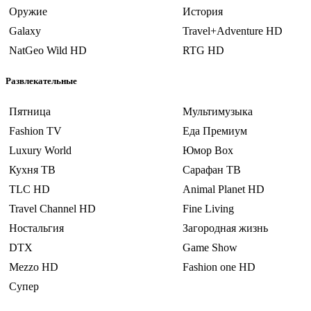
Оружие
История
Galaxy
Travel+Adventure HD
NatGeo Wild HD
RTG HD
Развлекательные
Пятница
Мультимузыка
Fashion TV
Еда Премиум
Luxury World
Юмор Box
Кухня ТВ
Сарафан ТВ
TLC HD
Animal Planet HD
Travel Channel HD
Fine Living
Ностальгия
Загородная жизнь
DTX
Game Show
Mezzo HD
Fashion one HD
Супер