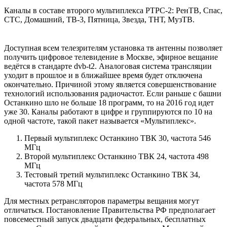
Каналы в составе второго мультиплекса РТРС-2: РенТВ, Спас,
СТС, Домашний, ТВ-3, Пятница, Звезда, ТНТ, МузТВ.
Доступная всем телезрителям установка тв антенны позволяет
получить цифровое телевидение в Москве, эфирное вещание
ведётся в стандарте dvb-t2. Аналоговая система трансляции
уходит в прошлое и в ближайшее время будет отключена
окончательно. Причиной этому является совершенствование
технологий использования радиочастот. Если раньше с башни
Останкино шло не больше 18 программ, то на 2016 год идет
уже 30. Каналы работают в цифре и группируются по 10 на
одной частоте, такой пакет называется «Мультиплекс».
Первый мультиплекс Останкино ТВК 30, частота 546
МГц
Второй мультиплекс Останкино ТВК 24, частота 498
МГц
Тестовый третий мультиплекс Останкино ТВК 34,
частота 578 МГц
Для местных ретрансляторов параметры вещания могут
отличаться. Постановление Правительства РФ предполагает
повсеместный запуск двадцати федеральных, бесплатных