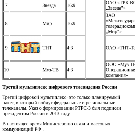
ОАО «ТРК В
7
Звезда
16:9
„Звезда"»
ЗАО
«Межгосударс
8
Мир
16:9
телерадиоком
„Мир"»
9
ТНТ
4:3
ОАО «ТНТ-Те
ООО «Муз Т
10
Муз-ТВ
4:3
Операционна
компания»
Третий мультиплекс цифрового телевидения России
Третий цифровой мультиплекс- это только планируемый
пакет, в который войдут федеральные и региональные
телеканалы. Указ о формировании РТРС-3 был подписан
президентом России в 2013 году.
В настоящее время Министерство связи и массовых
коммуникаций РФ .