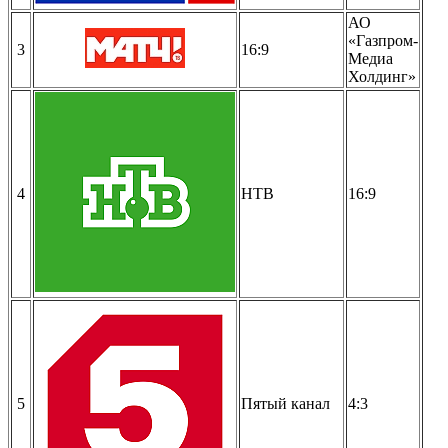
АО
«Газпром-
3
16:9
Медиа
Холдинг»
4
НТВ
16:9
5
Пятый канал
4:3