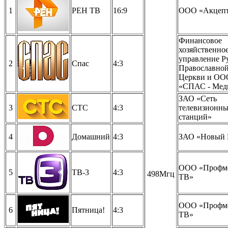
1
РЕН ТВ
16:9
ООО «Акцеп
Финансовое
хозяйственно
управление Р
2
Спас
4:3
Православно
Церкви и ОО
«СПАС - Мед
ЗАО «Сеть
3
СТС
4:3
телевизионн
станций»
4
Домашний
4:3
ЗАО «Новый 
ООО «Профм
5
ТВ-3
4:3
498Мгц
ТВ»
ООО «Профм
6
Пятница!
4:3
ТВ»