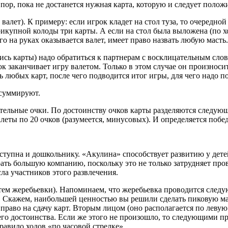
 пор, пока не достанется нужная карта, которую и следует полож
валет). К примеру: если игрок кладет на стол туза, то очередно
икупной колоды три карты. А если на стол была выложена (по хо
го на руках оказывается валет, имеет право назвать любую масть.
ись карты) надо обратиться к партнерам с восклицательным слов
ок заканчивает игру валетом. Только в этом случае он произнос
 любых карт, после чего подводится итог игры, для чего надо п
 суммируют.
ельные очки. По достоинству очков карты разделяются следующим о
е валеты по 20 очков (разумеется, минусовых). И определяется побе
оступна и дошкольнику. «Акулина» способствует развитию у дете
рать большую компанию, поскольку это не только затрудняет про
сла участников этого развлечения.
утем жеребьевки). Напоминаем, что жеребьевка проводится след
 Скажем, наибольшей ценностью вы решили сделать пиковую маст
 право на сдачу карт. Вторым лицом (оно располагается по левую
шего достоинства. Если же этого не произошло, то следующими 
правило ходов «по часовой стрелке».