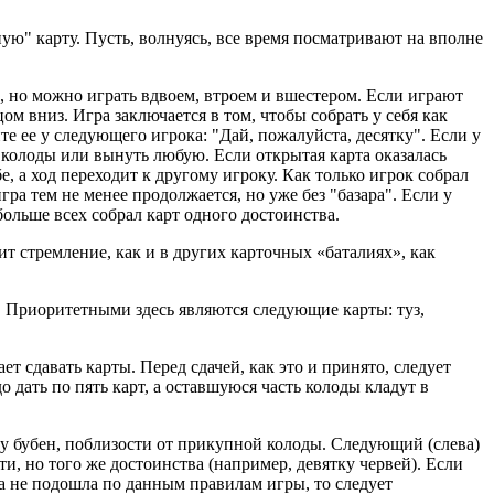
ную" карту. Пусть, волнуясь, все время посматривают на вполне
о, но можно играть вдвоем, втроем и вшестером. Если играют
цом вниз. Игра заключается в том, чтобы собрать у себя как
ите ее у следующего игрока: "Дай, пожалуйста, десятку". Если у
 из колоды или вынуть любую. Если открытая карта оказалась
бе, а ход переходит к другому игроку. Как только игрок собрал
гра тем не менее продолжается, но уже без "базара". Если у
больше всех собрал карт одного достоинства.
ит стремление, как и в других карточных «баталиях», как
). Приоритетными здесь являются следующие карты: туз,
ет сдавать карты. Перед сдачей, как это и принято, следует
о дать по пять карт, а оставшуюся часть колоды кладут в
ятку бубен, поблизости от прикупной колоды. Следующий (слева)
и, но того же достоинства (например, девятку червей). Если
она не подошла по данным правилам игры, то следует