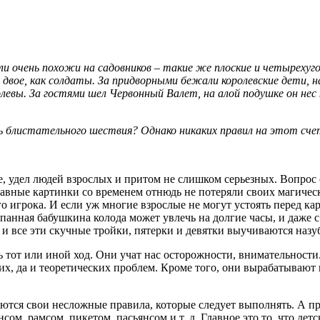
и очень похожи на садовников – такие же плоские и четырехугол
 двое, как солдаты. За придворными бежали королевские дети,
ролевы. За гостями шел Червонный Валет, на алой подушке он н
оль блистательного шествия? Однако никаких правил на этот сч
е, удел людей взрослых и притом не слишком серьезных. Вопрос
авные картинки со временем отнюдь не потеряли своих магическ
го игрока. И если уж многие взрослые не могут устоять перед кар
анная бабушкина колода может увлечь на долгие часы, и даже 
- и все эти скучные тройки, пятерки и девятки выучиваются назу
ь тот или иной ход. Они учат нас осторожности, внимательности
их, да и теоретических проблем. Кроме того, они вырабатывают
ются свои несложные правила, которые следует выполнять. А пр
м, рамсом, пикетом, пасьянсом и т. д. Главное это то, что детс