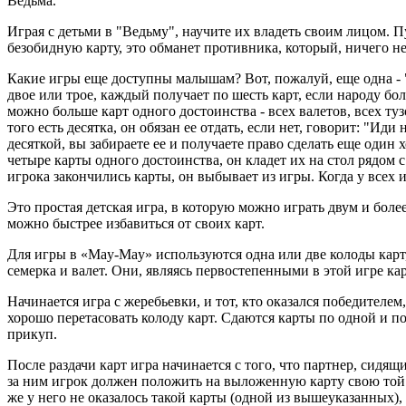
Ведьма.
Играя с детьми в "Ведьму", научите их владеть своим лицом. П
безобидную карту, это обманет противника, который, ничего не
Какие игры еще доступны малышам? Вот, пожалуй, еще одна - 
двое или трое, каждый получает по шесть карт, если народу бол
можно больше карт одного достоинства - всех валетов, всех туз
того есть десятка, он обязан ее отдать, если нет, говорит: "И
десяткой, вы забираете ее и получаете право сделать еще один х
четыре карты одного достоинства, он кладет их на стол рядом с
игрока закончились карты, он выбывает из игры. Когда у всех и
Это простая детская игра, в которую можно играть двум и боле
можно быстрее избавиться от своих карт.
Для игры в «May-May» используются одна или две колоды карт,
семерка и валет. Они, являясь первостепенными в этой игре к
Начинается игра с жеребьевки, и тот, кто оказался победителем
хорошо перетасовать колоду карт. Сдаются карты по одной и по 
прикуп.
После раздачи карт игра начинается с того, что партнер, сидящ
за ним игрок должен положить на выложенную карту свою той же
же у него не оказалось такой карты (одной из вышеуказанных),