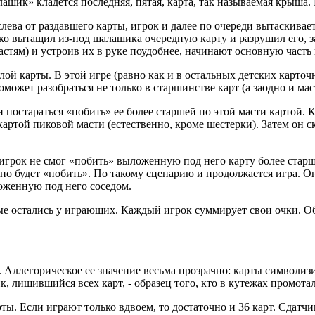
лашик» кладется последняя, пятая, карта, так называемая крыша
ева от раздавшего карты, игрок и далее по очереди вытаскивает
вко вытащил из-под шалашика очередную карту и разрушил его, за
астям) и устроив их в руке поудобнее, начинают основную часть
ой карты. В этой игре (равно как и в остальных детских карточ
ожет разобраться не только в старшинстве карт (а заодно и масте
постараться «побить» ее более старшей по этой масти картой. К
артой пиковой масти (естественно, кроме шестерки). Затем он с
игрок не смог «побить» выложенную под него карту более старш
но будет «побить». По такому сценарию и продолжается игра. Она
ыложенную под него соседом.
ые остались у играющих. Каждый игрок суммирует свои очки. Об
 Аллегорическое ее значение весьма прозрачно: карты символизир
к, лишившийся всех карт, - образец того, кто в кутежах промотал
ты. Если играют только вдвоем, то достаточно и 36 карт. Сдатчи