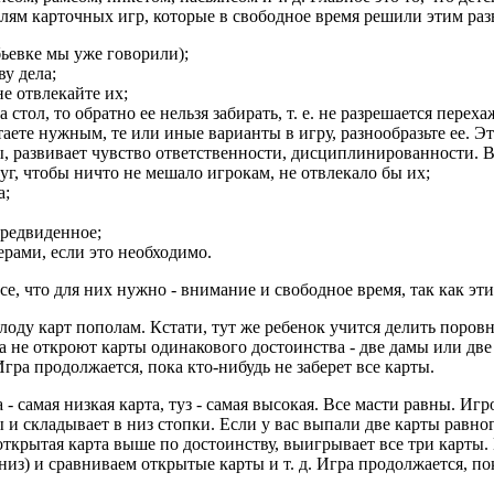
ям карточных игр, которые в свободное время решили этим разв
бьевке мы уже говорили);
ву дела;
е отвлекайте их;
стол, то обратно ее нельзя забирать, т. е. не разрешается переха
таете нужным, те или иные варианты в игру, разнообразьте ее. Эт
, развивает чувство ответственности, дисциплинированности. Во
уг, чтобы ничто не мешало игрокам, не отвлекало бы их;
а;
предвиденное;
ерами, если это необходимо.
се, что для них нужно - внимание и свободное время, так как эт
олоду карт пополам. Кстати, тут же ребенок учится делить поров
ба не откроют карты одинакового достоинства - две дамы или две
гра продолжается, пока кто-нибудь не заберет все карты.
а - самая низкая карта, туз - самая высокая. Все масти равны. 
 и складывает в низ стопки. Если у вас выпали две карты равног
я открытая карта выше по достоинству, выигрывает все три карт
из) и сравниваем открытые карты и т. д. Игра продолжается, пок