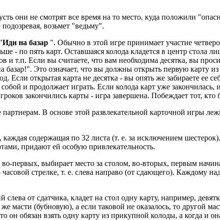
усть они не смотрят все время на то место, куда положили "опас
 подозревая, возьмет "ведьму".
"
Иди на базар
". Обычно в этой игре принимает участие четвер
ьше - по пять карт. Оставшаяся колода кладется в центр стола ли
ов и т.п. Если вы считаете, что вам необходима десятка, вы прос
ди на базар!". Это означает, что вы должны открыть первую карту
од. Если открытая карта не десятка - вы опять же забираете ее се
 собой и продолжает играть. Если колода карт уже закончилась, и
гроков закончились карты - игра завершена. Побеждает тот, кто 
е партнерам. В основе этой развлекательной карточной игры леж
 каждая содержащая по 32 листа (т. е. за исключением шестерок
артами, придают ей особую привлекательность.
, во-первых, выбирает место за столом, во-вторых, первым начина
часовой стрелке, т. е. слева направо (от сдающего). Каждому над
ий слева от сдатчика, кладет на стол одну карту, например, дев
 масти (бубновую), а если таковой не оказалось, то другой маст
 то он обязан взять одну карту из прикупной колоды, а когда и 