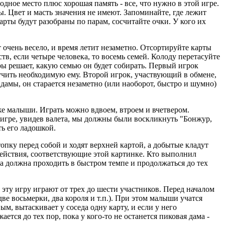
одное место плюс хорошая память - все, что нужно в этой игре.
ы. Цвет и масть значения не имеют. Запоминайте, где лежит
карты будут разобраны по парам, сосчитайте очки. У кого их
ит очень весело, и время летит незаметно. Отсортируйте карты
ств, если четыре человека, то восемь семей. Колоду перетасуйте
ры решает, какую семью он будет собирать. Первый игрок
учить необходимую ему. Второй игрок, участвующий в обмене,
 дамы, он старается незаметно (или наоборот, быстро и шумно)
аже малыши. Играть можно вдвоем, втроем и вчетвером.
й игре, увидев валета, мы должны были воскликнуть "Бонжур,
ть его ладошкой.
топку перед собой и ходят верхней картой, а добытые кладут
действия, соответствующие этой картинке. Кто выполнил
ра должна проходить в быстром темпе и продолжаться до тех
В эту игру играют от трех до шести участников. Перед началом
е восьмерки, два короля и т.п.). При этом малыши учатся
ым, вытаскивает у соседа одну карту, и если у него
ется до тех пор, пока у кого-то не останется пиковая дама -