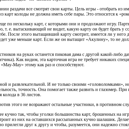
ии раздачи все смотрят свои карты. Цель игры - отобрать из име
дна из карт колоды не должна иметь себе пары. Это относится к «
 еще по нескольку карт, с которыми они и продолжают игру. Пар
, т. е. вытаскивающий не видит, какую карту он будет брать у с
бе. После этого вытащивший карту смотрит, имеется ли у него для
удет уже меньше карт. Если же он вытащит «Акулину», то не долж
частников на руках останется пиковая дама с другой какой-либо
тчика). Как видим, эта карточная игра не требует никаких специ
«May-May» этому как раз и способствуют.
авной и развлекательной. И не только своими «головоломками», 
ельность, точность. Она помогает также развить и глазомер. Пр
 колода в 36 листов.
отив этого не возражают остальные участники, в противном слу
ее кучно так, чтобы уголки большинства карт, брошенных на игр
строит из них на оставшихся рассыпанных кучно шалашик. Делает
тно прилегли друг к другу и чтобы, разумеется, они надежно ст