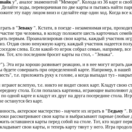
инайк
у", аналог знаменитой "Мемори". Колода из 36 карт и своб
. Делайте ходы, переворачивая по две карты и пытаясь найти пар
тложите эту пару лицом вниз и сделайте еще один ход. Когда все 
грать в "
Зеваку
". Кстати, в поезде - незаменимая игра, проход
 участие три человека, в колоду положите шесть карточных семей
ходить первым. Проанализировав свои карты, каждый участник иг
низ. Отдав свою ненужную карту, каждый участник надеется пол
соседом слева. Если какой-то игрок собрал семью, например, все
м. Тот, кто последним бросит карты на стол, - "Зевака".
у"). Эта игра хорошо развивает реакцию, и в нее могут играть д
вы будете совершать при определенной карте. Например, в наше
честь", т.е. приложить руку к голове, а когда выпадал туз - накры
 играют вслепую, т.е. никто не видит своих карт. Кладут свою с
 середину стола. Если попалась картинка, играющие выполняют 
по одной карте и кладут их друг на друга посередине стола. Иг
е останутся без карт.
нность, актерское мастерство - научите их играть в "В
едьму
". 
гроки рассматривают свои карты и выбрасывают парные (любые дв
ить оставшиеся карты перед собой на столе. Тот, кто ходит перв
ладывает свои карты, и теперь карту тянут у него. Игра продолжа