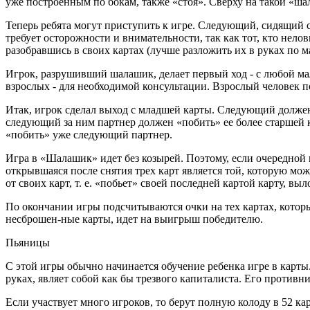
уже построенным по бокам, также «стоя». Сверху на такой «ша
Теперь ребята могут приступить к игре. Следующий, сидящий сл
требует осторожности и внимательности, так как тот, кто нело
разобравшись в своих картах (лучше разложить их в руках по м
Игрок, разрушивший шалашик, делает первый ход - с любой мал
взрослых - для необходимой консультации. Взрослый человек пом
Итак, игрок сделал выход с младшей карты. Следующий должен 
следующий за ним партнер должен «побить» ее более старшей к
«побить» уже следующий партнер.
Игра в «Шалашик» идет без козырей. Поэтому, если очередной 
открывшаяся после снятия трех карт является той, которую мож
от своих карт, т. е. «побьет» своей последней картой карту, в
По окончании игры подсчитываются очки на тех картах, котор
несброшен-ные карты, идет на выигрыш победителю.
Пьяницы
С этой игры обычно начинается обучение ребенка игре в карты.
руках, являет собой как бы трезвого капиталиста. Его противни
Если участвует много игроков, то берут полную колоду в 52 кар