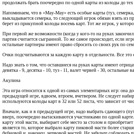
продолжать брать поочередно по одной карты из колоды до тех
Напоминаем, что в «May-May» есть особые карты (туз, семерка, 
выкладывается семерка, то следующий игрок обязан взять из пр
берет из прикупной колоды восемь карт. Тот же игрок, у которо
При первой же возможности (когда у кого-то на руках закончил
партия считается сыгранной. То же самое происходит, если игр
остальные партнеры имеют право сбросить со своих рук по семь
Очки подсчитываются за каждую карту в отдельности. Все это
Надо знать о том, что оставшиеся на руках карты имеют отрицат
девятка - 9, десятка - 10, туз - 11, валет червей - 30, остальны
Акулина
Эта игра относится к одной из самых элементарных игр: она д
предыдущей игре, вдвоем, втроем, вчетвером. Не следует наби
используются колоды карт в 32 или 52 листа, что зависит от чи
Вначале, как и в предыдущей игре, надо выбрать сдающего (п
вверх, поочередно вытаскиваются участниками по одной карте.
карту этой масти, выбирает себе место за столом и приобретает
является то, которое выбрало карту пиковой масти более стар
бубновой и, наконец, червовой мастей. Не забудьте соблюдать 