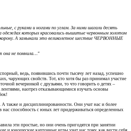
ьные, с руками и ногами по углам. За ними шагали десять
 на одеждах которых красовались вышитые червонным золотом
ес корону. А замыкали это великолепное шествие ЧЕРВОННЫЕ
ет она не помнила…"
 спорный, ведь, появившись почти тысячу лет назад, успешно
их, чарующих свойств. Тот, кто хотя бы раз принимал участие
точной вечеринкой с друзьями, то что говорить о детях –
с лентяями, наотрез отказывающимися изучать основы
бок!
. А также и дисциплинированности. Они учат нас и более
 в нас способность с юных лет придерживаться определенных
авила эти простые, но они очень пригодятся при занятии
кие и юношеские карточные игры учат нас тому, как вести себя