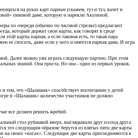
ющихся на руках карт парные (скажем, туз и туз, валет и
роковой» пиковой даме, которую и нарекли Акулиной.
тнеры по очереди (обычно по часовой стрелке) предлагают
оседа, который держит свои карты, как говорят в среде
 этой карты парная, а если таковая есть, то такая пара
ен ее сносить, даже если у него и имеется парная дама. И игра
 дамой. Далее можно уже играть следующую партию. При этом
альных знаний. Она проста. Но она - один из первых уроков,
но и тем, что «Шалашик» способствует воспитанию у детей
и игре в «Шалашик» количество участников не должно
чае все должен решить жребий.
альный стол рубашкой вверх, выглядывали друг из-под друга.
ся это следующим образом: берутся из взятых пяти две карты
ояли на своих «ногах». Следующие две карты присоединяются к