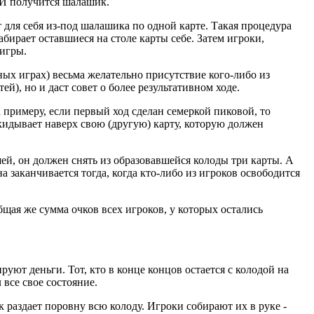
. И получится шалашик.
 для себя из-под шалашика по одной карте. Такая процедура
бирает оставшиеся на столе карты себе. Затем игроки,
 игры.
ных играх) весьма желательно присутствие кого-либо из
й), но и даст совет о более результативном ходе.
 примеру, если первый ход сделан семеркой пиковой, то
кидывает наверх свою (другую) карту, которую должен
ей, он должен снять из образовавшейся колоды три карты. А
 заканчивается тогда, когда кто-либо из игроков освободится
щая же сумма очков всех игроков, у которых остались
уют деньги. Тот, кто в конце концов остается с колодой на
 все свое состояние.
к раздает поровну всю колоду. Игроки собирают их в руке -