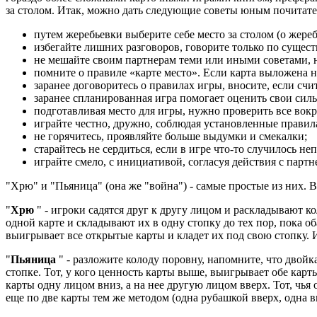
за столом. Итак, можно дать следующие советы юным почитател
путем жеребьевки выберите себе место за столом (о жере
избегайте лишних разговоров, говорите только по сущест
не мешайте своим партнерам теми или иными советами, н
помните о правиле «карте место». Если карта выложена на 
заранее договоритесь о правилах игры, вносите, если счи
заранее спланированная игра помогает оценить свои силы
подготавливая место для игры, нужно проверить все вокр
играйте честно, дружно, соблюдая установленные правил
не горячитесь, проявляйте больше выдумки и смекалки;
старайтесь не сердиться, если в игре что-то случилось не
играйте смело, с инициативой, согласуя действия с партн
"Хрю" и "Пьяница" (она же "война") - самые простые из них. В
"
Хрю
" - игроки садятся друг к другу лицом и раскладывают к
одной карте и складывают их в одну стопку до тех пор, пока о
выигрывает все открытые карты и кладет их под свою стопку. И
"
Пьяница
" - разложите колоду поровну, напомните, что двойк
стопке. Тот, у кого ценность карты выше, выигрывает обе карты
карты одну лицом вниз, а на нее другую лицом вверх. Тот, чь
еще по две карты тем же методом (одна рубашкой вверх, одна вн