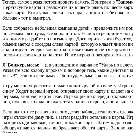
Теперь самое время потренировать память. Поиграем в "
Запом
Перетасуйте карты и разложите их в шесть рядов по шесть карт
какая карта. Если у вас сложилась пара, запишите себе очко, о
больше - тот и выиграл.
Если собралась небольшая компания детей - предложите им пои
по семьям - все тузы, все короли и т.п. Если в игре принимают
и каждому раздайте по восемь карт. Договоритесь, кто будет 
обменивается с соседом слева картой, которую кладет лицом в
анализирует теперь свои карты и тоже обменивается картами с 
положить свои карты на стол. И все игроки повторяют это за ни
Я"
Бонжур, месье
!" (вв упрощенном варианте "Ударь по валет
Раздайте всю колоду игрокам и договоритесь, какие действия 
месье!", если видели даму - "Бонжур, мадам!", короля - "отдать 
Игру можно упростить: только хлопать рукой по валету. Игроки
снизу. Ходит первый игрок, открывает свою карту и кладет на
первым, забирает карты себе. Играющие по очереди открывают 
пор, пока вся колода не окажется у одного игрока, а остальные н
Если вы хотите развить в своих детях наблюдательность, сдержа
игры отложите даму пик, а затем раздайте остальные карты. И
находить одинаковые, точнее, похожие карты. Затем надо разлож
обнаруживается парная, выбрасывает обе эти карты. Заново раск