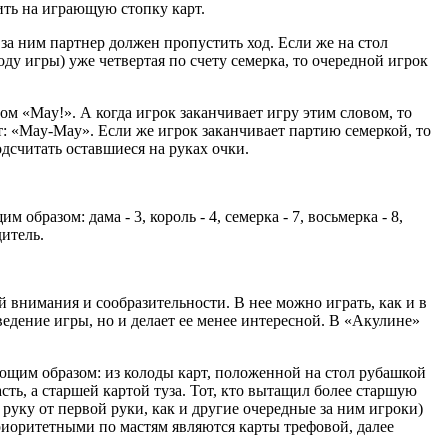
ить на играющую стопку карт.
й за ним партнер должен пропустить ход. Если же на стол
ду игры) уже четвертая по счету семерка, то очередной игрок
ом «May!». А когда игрок заканчивает игру этим словом, то
ит: «May-May». Если же игрок заканчивает партию семеркой, то
одсчитать оставшиеся на руках очки.
бразом: дама - 3, король - 4, семерка - 7, восьмерка - 8,
дитель.
й внимания и сообразительности. В нее можно играть, как и в
ведение игры, но и делает ее менее интересной. В «Акулине»
ующим образом: из колоды карт, положенной на стол рубашкой
ь, а старшей картой туза. Тот, кто вытащил более старшую
 руку от первой руки, как и другие очередные за ним игроки)
приоритетными по мастям являются карты трефовой, далее