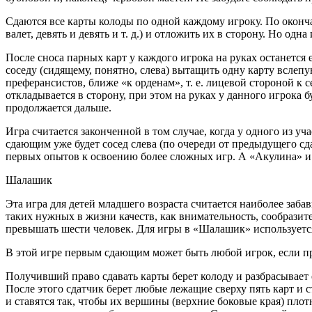
Сдаются все карты колоды по одной каждому игроку. По окончан
валет, девять и девять и т. д.) и отложить их в сторону. Но о
После сноса парных карт у каждого игрока на руках останется
соседу (сидящему, понятно, слева) вытащить одну карту вслепую
преферансистов, ближе «к орденам», т. е. лицевой стороной к се
откладывается в сторону, при этом на руках у данного игрока б
продолжается дальше.
Игра считается законченной в том случае, когда у одного из у
сдающим уже будет сосед слева (по очереди от предыдущего сда
первых опытов к освоению более сложных игр. А «Акулина» и 
Шалашик
Эта игра для детей младшего возраста считается наиболее заб
таких нужных в жизни качеств, как внимательность, сообразит
превышать шести человек. Для игры в «Шалашик» используется
В этой игре первым сдающим может быть любой игрок, если пр
Получивший право сдавать карты берет колоду и разбрасывает 
После этого сдатчик берет любые лежащие сверху пять карт и 
и ставятся так, чтобы их вершины (верхние боковые края) пло