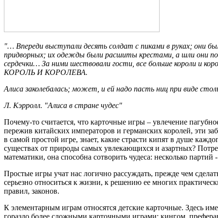
"… Впереди выступали десять солдат с пиками в руках; они был
придворных; их одежды были расшиты крестами, а шли они по
сердечки… За ними шествовали гости, все больше короли и ко
КОРОЛЬ И КОРОЛЕВА.
Алиса заколебалась; может, и ей надо пасть ниц при виде ст
Л. Кэрролл. "Алиса в стране чудес"
Почему-то считается, что карточные игры – увлечение пагубно
пережив китайских императоров и германских королей, эти заб
в самой простой игре, знает, какие страсти кипят в душе каждо
существах от природы самых увлекающихся и азартных? Потреп
математики, она способна сотворить чудеса: несколько партий 
Простые игры учат нас логично рассуждать, прежде чем сделат
серьезно относиться к жизни, к решению ее многих практическ
правил, законов.
К элементарным играм относятся детские карточные. Здесь име
гораздо более сложными карточными играми: кингом, преферансо