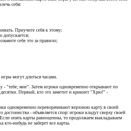
лечь себя:
живать. Приучите себя к этому;
о допускается;
зьмите себе это за правило;
и игры могут длиться часами.
ну - "тебе, мне". Затем игроки одновременно открывают по
 десятки. Первый, кто это заметит и крикнет "Хрю!" -
Игроки одновременно переворачивают верхнюю карту в своей
о достоинства - объявляется спор: игроки кладут сверху своей
ы. Если опять карты равноценны, то продолжаем выкладываем
а кто-нибудь не заберет все карты.