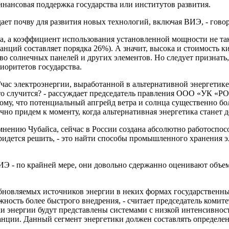
инансовая поддержка государства или институтов развития.
оздает почву для развития новых технологий, включая ВИЭ, - гов
, а коэффициент использования установленной мощности не так 
ий составляет порядка 26%). А значит, высока и стоимость кило
о солнечных панелей и других элементов. Но следует признать, ч
иоритетов государства.
т/час электроэнергии, выработанной в альтернативной энергетике
это случится? - рассуждает председатель правления ООО «УК «Р
тому, что потенциальный апгрейд ветра и солнца существенно б
но придем к моменту, когда альтернативная энергетика станет 
 мнению Чубайса, сейчас в России создана абсолютно работоспо
ридется решить, - это найти способы промышленного хранения эл
ВИЭ - по крайней мере, они довольно сдержанно оценивают объ
обновляемых источников энергии в неких формах государственны
ность более быстрого внедрения, - считает председатель комит
и энергии будут представлены системами с низкой интенсивнос
нции. Данный сегмент энергетики должен составлять определен