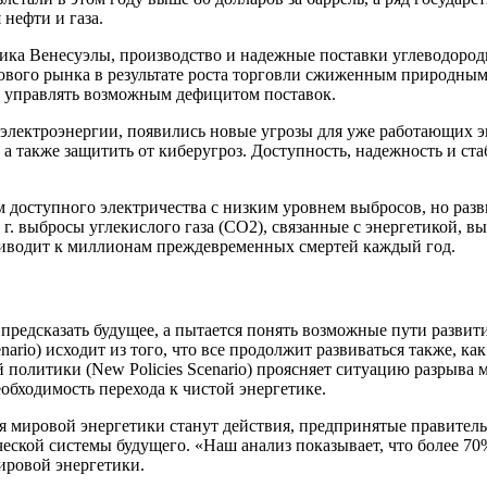
нефти и газа.
а Венесуэлы, производство и надежные поставки углеводородно
зового рынка в результате роста торговли сжиженным природны
но управлять возможным дефицитом поставок.
к электроэнергии, появились новые угрозы для уже работающих
 а также защитить от киберугроз. Доступность, надежность и ст
м доступного электричества с низким уровнем выбросов, но ра
г. выбросы углекислого газа (CO2), связанные с энергетикой, вы
приводит к миллионам преждевременных смертей каждый год.
редсказать будущее, а пытается понять возможные пути развит
nario) исходит из того, что все продолжит развиваться также, к
й политики (New Policies Scenario) проясняет ситуацию разрыв
необходимость перехода к чистой энергетике.
 мировой энергетики станут действия, предпринятые правитель
еской системы будущего. «Наш анализ показывает, что более 70
ировой энергетики.