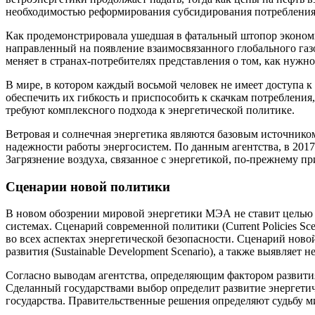
необходимостью реформирования субсидирования потребления 
Как продемонстрировала ушедшая в фатальный штопор экономик
направленный на появление взаимосвязанного глобального га
меняет в странах-потребителях представления о том, как нуж
В мире, в котором каждый восьмой человек не имеет доступа 
обеспечить их гибкость и приспособить к скачкам потребления,
требуют комплексного подхода к энергетической политике.
Ветровая и солнечная энергетика являются базовым источнико
надежности работы энергосистем. По данным агентства, в 2017 
Загрязнение воздуха, связанное с энергетикой, по-прежнему 
Сценарии новой политики
В новом обозрении мировой энергетики МЭА не ставит целью п
системах. Сценарий современной политики (Current Policies Sce
во всех аспектах энергетической безопасности. Сценарий ново
развития (Sustainable Development Scenario), а также выявляет 
Согласно выводам агентства, определяющим фактором развития
Сделанный государствами выбор определит развитие энергетич
государства. Правительственные решения определяют судьбу м