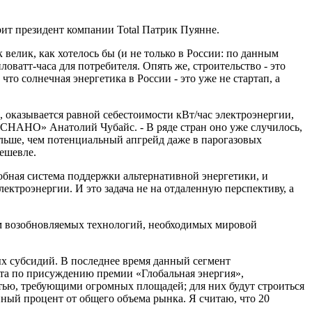
орит президент компании Total Патрик Пуянне.
велик, как хотелось бы (и не только в России: по данным
ватт-часа для потребителя. Опять же, строительство - это
то солнечная энергетика в России - это уже не стартап, а
, оказывается равной себестоимости кВт/час электро­энергии,
ОСНАНО» Анатолий Чубайс. - В ряде стран оно уже случилось,
ольше, чем потенциальный апгрейд даже в парогазовых
дешевле.
собная система поддержки альтернативной энергетики, и
ектроэнергии. И это задача не на отдаленную перспективу, а
ем возобновляемых технологий, необходимых мировой
х субсидий. В последнее время данный сегмент
ета по присуждению премии «Глобальная энергия»,
тью, требующими огромных площадей; для них будут строиться
ный процент от общего объема рынка. Я считаю, что 20