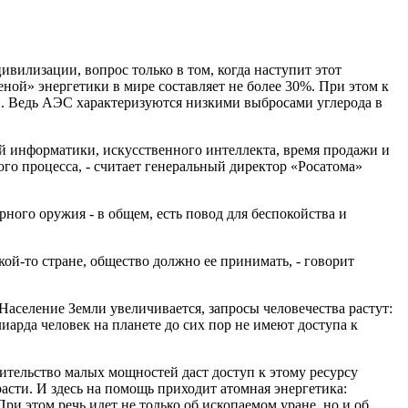
вилизации, вопрос только в том, когда наступит этот
ной» энергетики в мире составляет не более 30%. При этом к
и. Ведь АЭС характеризуются низкими выбросами углерода в
й информатики, искусственного интеллекта, время продажи и
ого процесса, - считает генеральный директор «Росатома»
ного оружия - в общем, есть повод для беспокойства и
кой-то стране, общество должно ее принимать, - говорит
Население Земли увеличивается, запросы человечества растут:
иарда человек на планете до сих пор не имеют доступа к
оительство малых мощностей даст доступ к этому ресурсу
расти. И здесь на помощь приходит атомная энергетика:
и этом речь идет не только об ископаемом уране, но и об