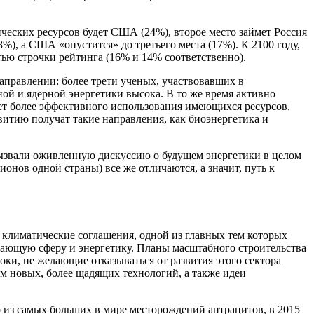
ческих ресурсов будет США (24%), второе место займет Россия
8%), а США «опустится» до третьего места (17%). К 2100 году,
тью строчки рейтинга (16% и 14% соответственно).
аправлении: более трети ученых, участвовавших в
ой и ядерной энергетики высока. В то же время активно
ует более эффективного использования имеющихся ресурсов,
витию получат такие направления, как биоэнергетика и
вызвали оживленную дискуссию о будущем энергетики в целом
онов одной страны) все же отличаются, а значит, путь к
 климатические соглашения, одной из главных тем которых
вающую сферу и энергетику. Планы масштабного строительства
роки, не желающие отказываться от развития этого сектора
ом новых, более щадящих технологий, а также идеи
о из самых больших в мире месторождений антрацитов, в 2015