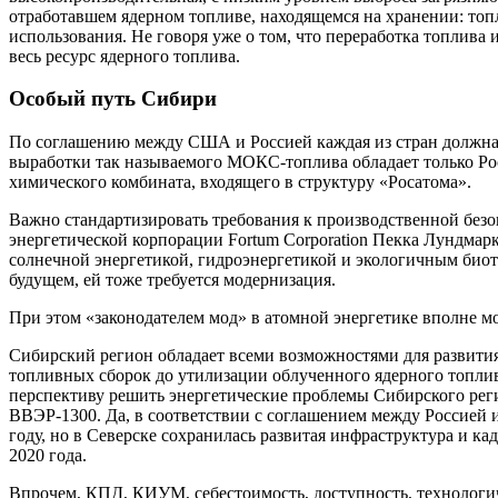
отработавшем ядерном топливе, находящемся на хранении: топл
использования. Не говоря уже о том, что переработка топлива
весь ресурс ядерного топлива.
Особый путь Сибири
По соглашению между США и Россией каждая из стран должна у
выработки так называемого МОКС-топлива обладает только Рос
химического комбината, входящего в структуру «Росатома».
Важно стандартизировать требования к производственной безоп
энергетической корпорации Fortum Corporation Пекка Лундмарк.
солнечной энергетикой, гидроэнергетикой и экологичным биото
будущем, ей тоже требуется модернизация.
При этом «законодателем мод» в атомной энергетике вполне мо
Сибирский регион обладает всеми возможностями для развити
топливных сборок до утилизации облученного ядерного топли
перспективу решить энергетические проблемы Сибирского реги
ВВЭР-1300. Да, в соответствии с соглашением между Россией
году, но в Северске сохранилась развитая инфраструктура и к
2020 года.
Впрочем, КПД, КИУМ, себестоимость, доступность, технологичн