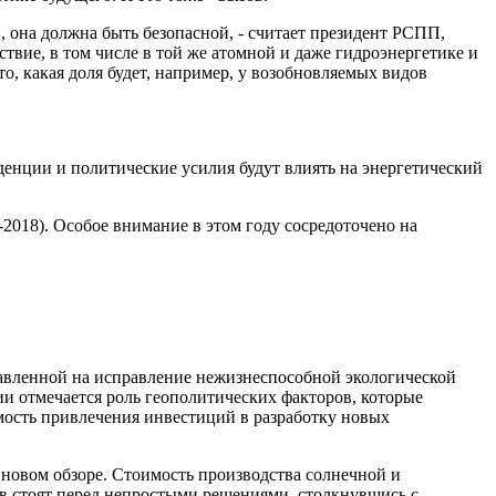
 она должна быть бе­зопасной, - считает президент РСПП,
твие, в том числе в той же атомной и даже гидроэнергетике и
то, какая доля будет, например, у возобновляемых видов
енции и политические усилия будут влиять на энергетический
2018). Особое внимание в этом году сосредоточено на
равленной на исправление нежизнеспособной экологической
и отмечается роль геополитических факторов, которые
мость привлечения инвестиций в разработку новых
 новом обзоре. Стоимость производства солнечной и
ств стоят перед непростыми решениями, столкнувшись с