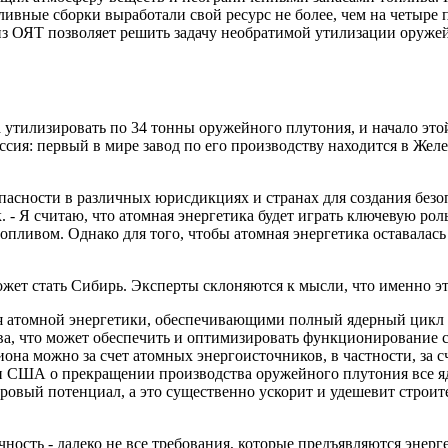
ивные сборки выработали свой ресурс не более, чем на четыре 
 из ОЯТ позволяет решить задачу необратимой утилизации оруже
тилизировать по 34 тонны оружейного плутония, и начало этой
сия: первый в мире завод по его производству находится в Жел
асности в различных юрисдикциях и странах для создания безоп
 - Я считаю, что атомная энергетика будет играть ключевую роль,
п­ливом. Однако для того, чтобы атомная энергетика оставалас
жет стать Сибирь. Эксперты склоняются к мысли, что именно эта
я атомной энергетики, обеспечивающими полный ядерный цикл о
ва, что может обеспечить и оптимизировать функционирование 
она можно за счет атомных энергоисточников, в частности, за 
 и США о прекращении производства оружейного плутония все 
адровый потенциал, а это существенно ускорит и удешевит стро
ость - далеко не все требования, которые предъявляются энергет