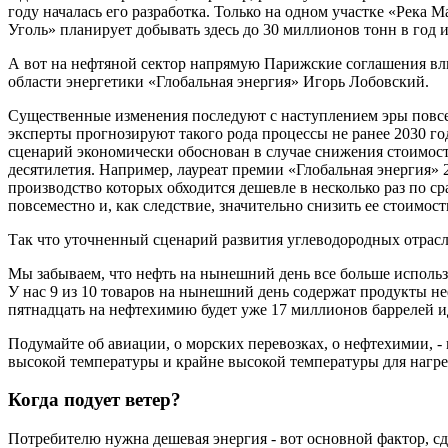
году началась его разработка. Только на одном участке «Река
Уголь» планирует добывать здесь до 30 миллионов тонн в год 
А вот на нефтяной сектор напрямую Парижские соглашения вли
области энергетики «Глобальная энергия» Игорь Лобовский.
Существенные изменения последуют с наступлением эры повсем
эксперты прогнозируют такого рода процессы не ранее 2030 го
сценарий экономически обоснован в случае снижения стоимост
десятилетия. Например, лауреат премии «Глобальная энергия» 
производство которых обходится дешевле в несколько раз по 
повсеместно и, как следствие, значительно снизить ее стоимост
Так что уточненный сценарий развития углеводородных отраслей
Мы забываем, что нефть на нынешний день все больше использу
У нас 9 из 10 товаров на нынешний день содержат продукты не
пятнадцать на нефтехимию будет уже 17 миллионов баррелей ид
Подумайте об авиации, о морских перевозках, о нефтехимии, - 
высокой температуры и крайне высокой температуры для нагрев
Когда подует ветер?
Потребителю нужна дешевая энергия - вот основной фактор, 