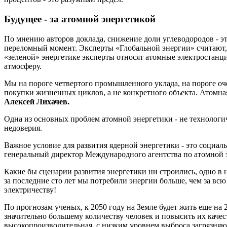
Будущее - за атомной энергетикой
По мнению авторов доклада, снижение доли углеводородов - э
переломный момент. Эксперты «Глобальной энергии» считают, ч
«зеленой» энергетике эксперты относят атомные электростан
атмосферу.
Мы на пороге четвертого промышленного уклада, на пороге оч
покупки жизненных циклов, а не конкретного объекта. Атомная
Алексей Лихачев.
Одна из основных проблем атомной энергетики - не технологич
недоверия.
Важное условие для развития ядерной энергетики - это социаль
генеральный директор Международного агентства по атомно
Какие бы сценарии развития энергетики ни строились, одно в н
за последние сто лет мы потребили энергии больше, чем за вс
электричеству!
По прогнозам ученых, к 2050 году на Земле будет жить еще на
значительно большему количеству человек и повысить их качест
высокопроизводительная, с низким уровнем выброса загрязняющ