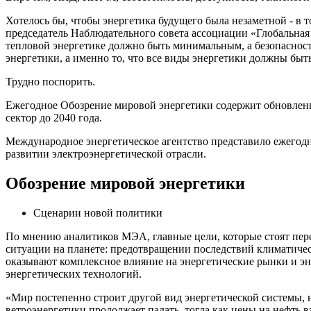
Хотелось бы, чтобы энергетика будущего была незаметной - в т
председатель Наблюдательного совета ассоциации «Глобальная 
тепловой энергетике должно быть минимальным, а безопасность 
энергетики, а именно то, что все виды энергетики должны бы
Трудно поспорить.
Ежегодное Обозрение мировой энергетики содержит обновленн
сектор до 2040 года.
Международное энергетическое агентство представило ежегодн
развитии электроэнергетической отрасли.
Обозрение мировой энергетики
Сценарии новой политики
По мнению аналитиков МЭА, главные цели, которые стоят пере
ситуации на планете: предотвращении последствий климатичес
оказывают комплексное влияние на энергетические рынки и эн
энергетических технологий.
«Мир постепенно строит другой вид энергетической системы, 
ветроэнергетики продолжает падать, тогда как цены на нефть в