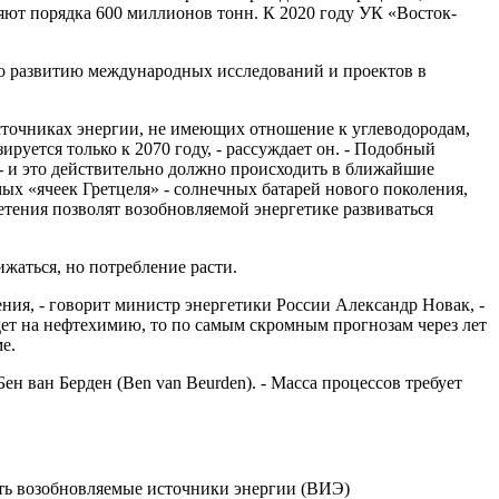
ляют порядка 600 миллионов тонн. К 2020 году УК «Восток-
по развитию международных исследований и проектов в
сточниках энергии, не имеющих отношение к углеводородам,
руется только к 2070 году, - рассуждает он. - Подобный
- и это действительно должно происходить в ближайшие
мых «ячеек Гретцеля» - солнечных батарей нового поколения,
етения позволят возобновляемой энергетике развиваться
ижаться, но потребление расти.
ния, - говорит министр энергетики России Александр Новак, -
дет на нефтехимию, то по самым скромным прогнозам через лет
е.
ен ван Берден (Ben van Beurden). - Масса процессов требует
ать возобновляемые источники энергии (ВИЭ)