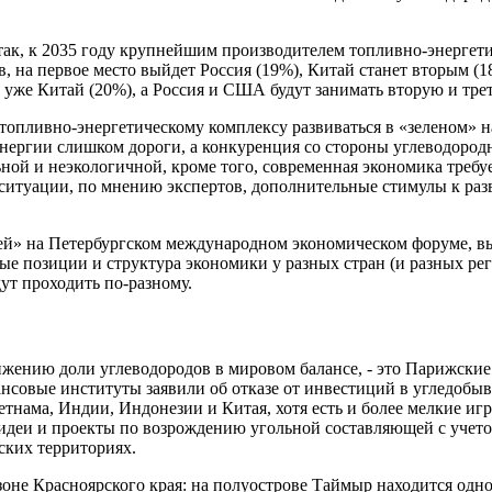
так, к 2035 году крупнейшим производителем топливно-энергети
в, на первое место выйдет Россия (19%), Китай станет вторым (1
я уже Китай (20%), а Россия и США будут занимать вторую и тре
топливно-энергетическому комплексу развиваться в «зеленом» н
нергии слишком дороги, а конкуренция со стороны углеводородн
ной и неэкологичной, кроме того, современная экономика треб
 ситуации, по мнению экспертов, дополнительные стимулы к раз
ией» на Петербургском международном экономическом форуме, 
ые позиции и структура экономики у разных стран (и разных реги
ут проходить по-разному.
нижению доли углеводородов в мировом балансе, - это Парижские
нсовые институты заявили об отказе от инвестиций в угледобы
етнама, Индии, Индонезии и Китая, хотя есть и более мелкие иг
ь идеи и проекты по возрождению угольной составляющей с учет
ских территориях.
 зоне Красноярского края: на полуострове Таймыр находится одн