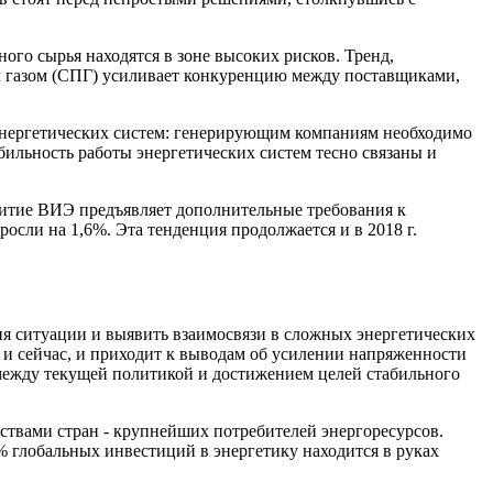
го сырья находятся в зоне высоких рисков. Тренд,
м газом (СПГ) усиливает конкуренцию между поставщиками,
 энергетических систем: генерирующим компаниям необходимо
абильность работы энергетических систем тесно связаны и
звитие ВИЭ предъявляет дополнительные требования к
росли на 1,6%. Эта тенденция продолжается и в 2018 г.
ия ситуации и выявить взаимосвязи в сложных энергетических
ак и сейчас, и приходит к выводам об усилении напряженности
а между текущей политикой и достижением целей стабильного
ствами стран - крупнейших потребителей энергоресурсов.
% глобальных инвестиций в энергетику находится в руках