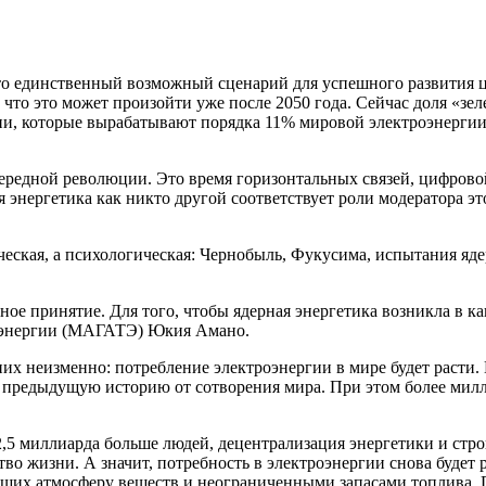
то единственный возможный сценарий для успешного развития ци
то это может произойти уже после 2050 года. Сейчас доля «зеле
ции, которые вырабатывают порядка 11% мировой электроэнерги
ередной революции. Это время горизонтальных связей, цифрово
 энергетика как никто другой соответствует роли модератора эт
еская, а психологическая: Чернобыль, Фукусима, испытания ядер
ное принятие. Для того, чтобы ядерная энергетика возникла в ка
й энергии (МАГАТЭ) Юкия Амано.
их неизменно: потребление электроэнергии в мире будет расти. 
ю предыдущую историю от сотворения мира. При этом более милл
 2,5 миллиарда больше людей, децентрализация энергетики и стр
во жизни. А значит, потребность в электроэнергии снова будет 
их атмосферу веществ и не­ограниченными запасами топлива. Пр