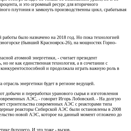
процента, и это огромный ресурс для вторичного
йного плутония и замкнуть производственны цикл, срабатывая
 работы было назначено на 2018 год. Но пока технологией
езногорске (бывший Красноярск-26), на мощностях Горно-
асной атомной энергетики, - считает президент
 но не как единственная технология, а в сочетании с
ь конкурентоспособной и продолжала играть важную роль в
 отрасль энергетики будет в регионе ведущей.
т добычи и переработки уранового сырья и изготовления
современных АЭС, - говорит Игорь Лобовский. - На долгую
счет строительства современных АЭС с реакторами типа
ядерные реакторы Сибирской АЭС были остановлены в 2008
ительство новой АЭС, которое на данный момент отложено до
ике будущего. И это тоже - вызов.