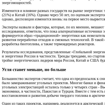
энергомощностей.
Изменится и влияние разных государств на рынке энергетики: 
(21%) и Китай (16%). Однако через 50 лет, по оценкам эксперто
однако, диспозиция изменится вновь: на первое место вырветс
Эксперты назвали и факторы, которые, по их мнению, мешают 
исследовании, отметили, что пока альтернативные источники э
формируется образ «традиционной» энергетики как нежелатель
развития переработки отходов и смежных технологий. В такой
разработка биотоплива, а также термоядерных реакторов.
Результаты исследования, представленные «Глобальной энерг
и энергетики России в частности. Тренды трендами, но стартов
тройке энергетических лидеров мира Россия, Китай и США буд
Угля станет меньше, но больше
Большинство экспертов считает, что одна из предпосылок к с
было замораживание угольных проектов. Многие банки и фина
угольных электростанций остались только у четырех стран - Вь
экономики, в частности, Пакистан и Турция. Вместе с тем ест
восстановления и развития добычи твердого топлива в арктиче
Один из таких проектов, например, реализуется в арктической