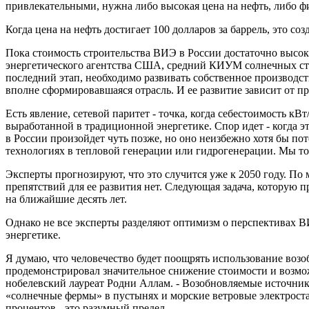
привлекательными, нужна либо высокая цена на нефть, либо ф
Когда цена на нефть достигает 100 долларов за баррель, это с
Пока стоимость строительства ВИЭ в России достаточно высока
энергетического агентства США, средний КИУМ солнечных станц
последний этап, необходимо развивать собственное производств
вполне сформировавшаяся отрасль. И ее развитие зависит от пр
Есть явление, сетевой паритет - точка, когда себестоимость кВ
выработанной в традиционной энергетике. Спор идет - когда 
в России произойдет чуть позже, но оно неизбежно хотя бы по
технологиях в тепловой генерации или гидрогенерации. Мы точ
Эксперты прогнозируют, что это случится уже к 2050 году. По
препятствий для ее развития нет. Следующая задача, которую п
на ближайшие десять лет.
Однако не все эксперты разделяют оптимизм о перспективах 
энергетике.
Я думаю, что человечество будет поощрять использование воз
продемонстрировал значительное снижение стоимости и возмож
нобелевский лауреат Родни Аллам. - Возобновляемые источник
«солнечные фермы» в пустынях и морские ветровые электроста
процентов - это разумный предел.