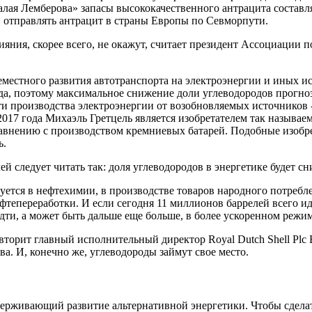
 Малая Лемберова» запасы высококачественного антрацита состав
и отправлять антрацит в страны Европы по Севморпути.
яния, скорее всего, не окажут, считает президент Ассоциации 
естного развития автотранспорта на электро­энергии и иных и
да, поэтому максимальное снижение доли углеводородов прогнози
и производства электро­энергии от возобновляемых источников 
2017 года Михаэль Гретцель является изобретателем так называе
сравнению с производством кремниевых батарей. Подобные изобр
ь.
 следует читать так: доля углеводородов в энергетике будет сн
ется в нефтехимии, в производстве товаров народного потребле
фтепереработки. И если сегодня 11 миллионов баррелей всего и
ти, а может быть дальше еще больше, в более ускоренном режим
вторит главный исполнительный директор Royal Dutch Shell Plc Б
а. И, конечно же, углеводороды займут свое место.
сдерживающий развитие альтернативной энергетики. Чтобы сдел