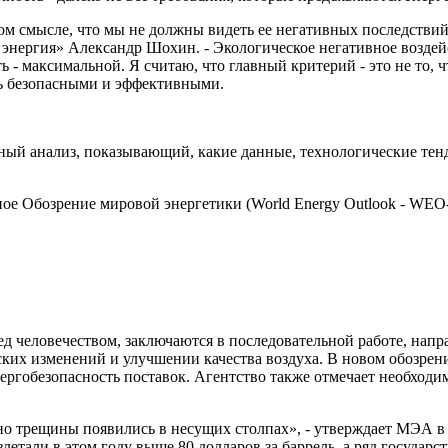
ом смысле, что мы не должны видеть ее негативных последствий,
энергия» Александр Шохин. - Экологическое негативное воздейс
- максимальной. Я считаю, что главный критерий - это не то, ч
ть безопасными и эффективными.
ый анализ, показывающий, какие данные, технологические тенд
ое Обозрение мировой энергетики (World Energy Outlook - WEO-
д человечеством, заключаются в последовательной работе, нап
ких изменений и улучшении качества воздуха. В новом обозрени
ергобезопасность поставок. Агентство также отмечает необходи
но трещины появились в несущих столпах», - утверждает МЭА в
злетали в этом году выше 80 долларов за баррель, а ряд государ