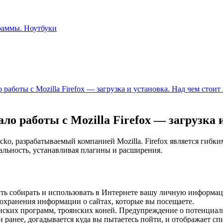
работы с Mozilla Firefox — загрузка и установка. Над чем стоит
о работы с Mozilla Firefox — загрузка 
cko, разрабатываемый компанией Mozilla. Firefox является гиб
льность, устанавливая плагины и расширения.
тить собирать и использовать в Интернете вашу личную информа
охранения информации о сайтах, которые вы посещаете.
ских программ, троянских коней. Предупреждение о потенциал
 ранее, догадывается куда вы пытаетесь пойти, и отображает с