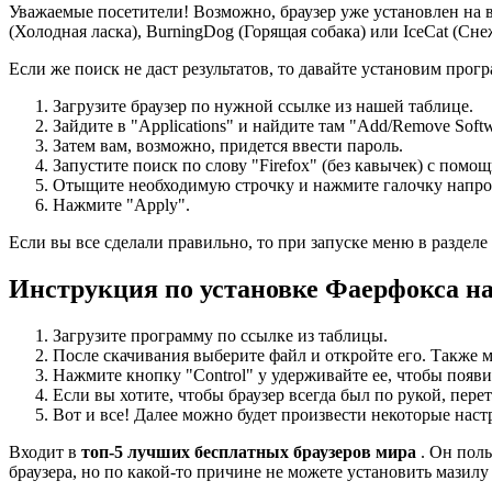
Уважаемые посетители! Возможно, браузер уже установлен на в
(Холодная ласка), BurningDog (Горящая собака) или IceCat (Сн
Если же поиск не даст результатов, то давайте установим про
Загрузите браузер по нужной ссылке из нашей таблице.
Зайдите в "Applications" и найдите там "Add/Remove Soft
Затем вам, возможно, придется ввести пароль.
Запустите поиск по слову "Firefox" (без кавычек) с помо
Отыщите необходимую строчку и нажмите галочку напро
Нажмите "Apply".
Если вы все сделали правильно, то при запуске меню в разделе 
Инструкция по установке Фаерфокса н
Загрузите программу по ссылке из таблицы.
После скачивания выберите файл и откройте его. Также м
Нажмите кнопку "Control" у удерживайте ее, чтобы появи
Если вы хотите, чтобы браузер всегда был по рукой, перет
Вот и все! Далее можно будет произвести некоторые наст
Входит в
топ-5 лучших бесплатных браузеров мира
. Он пол
браузера, но по какой-то причине не можете установить мазилу 