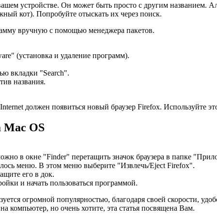
ашем устройстве. Он может быть просто с другим названием. Аль
ежный кот). Попробуйте отыскать их через поиск.
грамму вручную с помощью менеджера пакетов.
ware" (установка и удаление программ).
щью вкладки "Search".
тив названия.
Internet должен появиться новый браузер Firefox. Используйте э
а Mac OS
ожно в окне "Finder" перетащить значок браузера в папке "При
лось меню. В этом меню выберите "Извлечь/Eject Firefox".
ащите его в док.
ройки и начать пользоваться программой.
ьзуется огромной популярностью, благодаря своей скорости, удо
на компьютер, но очень хотите, эта статья посвящена Вам.