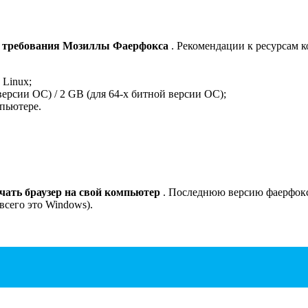
м
требования Мозиллы Фаерфокса
. Рекомендации к ресурсам 
 Linux;
версии ОС) / 2 GB (для 64-х битной версии ОС);
мпьютере.
чать браузер на свой компьютер
. Последнюю версию фаерфокса
всего это Windows).