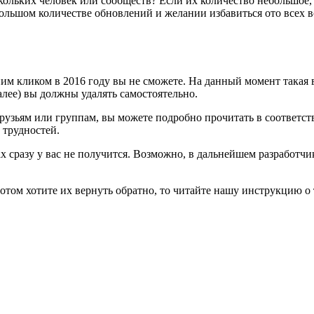
ескольких человек или сообществ? Если их количество небольшое
льшом количестве обновлений и желании избавиться ото всех вс
дним кликом в 2016 году вы не сможете. На данный момент така
алее) вы должны удалять самостоятельно.
рузьям или группам, вы можете подробно прочитать в соответст
 трудностей.
ах сразу у вас не получится. Возможно, в дальнейшем разработ
ом хотите их вернуть обратно, то читайте нашу инструкцию о т