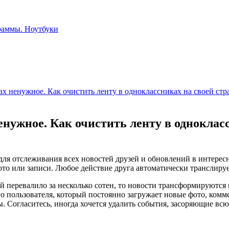
ах ненужное. Как очистить ленту в одноклассниках на своей стр
енужное. Как очистить ленту в одноклас
ля отслеживания всех новостей друзей и обновлений в интересн
то или записи. Любое действие друга автоматически транслирует
зей перевалило за несколько сотен, то новости трансформируются
о пользователя, который постоянно загружает новые фото, комм
. Согласитесь, иногда хочется удалить события, засоряющие всю