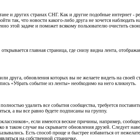
тане и других странах СНГ. Как и другие подобные интернет -
йти так, что новости какого-либо друга не хочется наблюдать н
нно этой задаче и поможет всякому пользователю очистить свою
открывается главная страница, где снизу видна лента, отображ
или друга, обновления которых вы не желаете видеть на своей с
пись «Убрать событие из ленты» необходимо на него кликнуть.
полностью удалить все события сообщества, требуется поставить
ться, а вы все равно будете подписаны на группу.
классников», если имеются веские причины, например, сообще
о в таком случае вы скрываете обновления друзей. Следует навес
казывались. Есть способ проще и быстрее избавиться от нежелат
оявляться на собственной страничке.