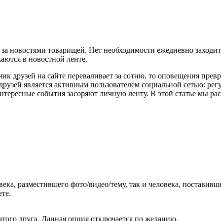
 за новостями товарищей. Нет необходимости ежедневно заходит
аются в новостной ленте.
тчик друзей на сайте переваливает за сотню, то оповещения пр
друзей является активным пользователем социальной сетью: рег
тересные события засоряют личную ленту. В этой статье мы расс
ека, разместившего фото/видео/тему, так и человека, поставив
те.
этого друга. Данная опция отключается по желанию.