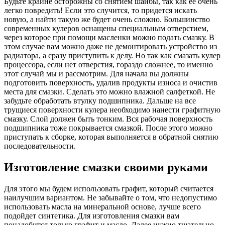
Будьте крайне осторожны со снятием шайбы, так как ее очень
легко повредить! Если это случится, то придется искать
новую, а найти такую же будет очень сложно. Большинство
современных кулеров оснащены специальным отверстием,
через которое при помощи масленки можно подать смазку. В
этом случае вам можно даже не демонтировать устройство из
радиатора, а сразу приступить к делу. Но так как смазать кулер
процессора, если нет отверстия, гораздо сложнее, то именно
этот случай мы и рассмотрим. Для начала вы должны
подготовить поверхность, удалив продукты износа и очистив
места для смазки. Сделать это можно влажной салфеткой. Не
забудьте обработать втулку подшипника. Дальше на все
трущиеся поверхности кулера необходимо нанести графитную
смазку. Слой должен быть тонким. Вся рабочая поверхность
подшипника тоже покрывается смазкой. После этого можно
приступать к сборке, которая выполняется в обратной снятию
последовательности.
Изготовление смазки своими руками
Для этого мы будем использовать графит, который считается
наилучшим вариантом. Не забывайте о том, что недопустимо
использовать масла на минеральной основе, лучше всего
подойдет синтетика. Для изготовления смазки вам
понадобится только графит и масло. Далее нужно тщательно