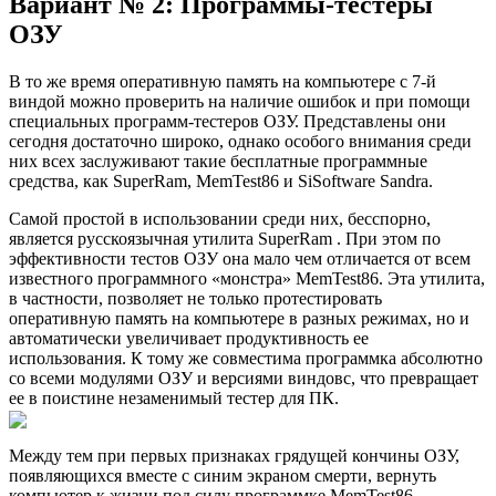
Вариант № 2: Программы-тестеры
ОЗУ
В то же время оперативную память на компьютере с 7-й
виндой можно проверить на наличие ошибок и при помощи
специальных программ-тестеров ОЗУ. Представлены они
сегодня достаточно широко, однако особого внимания среди
них всех заслуживают такие бесплатные программные
средства, как SuperRam, MemTest86 и SiSoftware Sandra.
Самой простой в использовании среди них, бесспорно,
является русскоязычная утилита SuperRam . При этом по
эффективности тестов ОЗУ она мало чем отличается от всем
известного программного «монстра» MemTest86. Эта утилита,
в частности, позволяет не только протестировать
оперативную память на компьютере в разных режимах, но и
автоматически увеличивает продуктивность ее
использования. К тому же совместима программка абсолютно
со всеми модулями ОЗУ и версиями виндовс, что превращает
ее в поистине незаменимый тестер для ПК.
Между тем при первых признаках грядущей кончины ОЗУ,
появляющихся вместе с синим экраном смерти, вернуть
компьютер к жизни под силу программке MemTest86 .