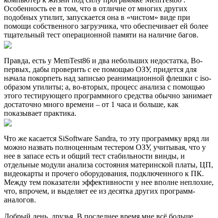
Особенность ее в том, что в отличие от многих других
подобных утилит, запускается она в «чистом» виде при
помощи собственного загрузчика, что обеспечивает ей более
тщательный тест операционной памяти на наличие багов.
Правда, есть у MemTest86 и два небольших недостатка, Во-
первых, дабы проверить с ее помощью ОЗУ, придется для
начала покорпеть над записью реанимационной флешки с iso-
образом утилиты; а, во-вторых, процесс анализа с помощью
этого тестирующего программного средства обычно занимает
достаточно много времени – от 1 часа и больше, как
показывает практика.
Что же касается SiSoftware Sandra, то эту программку вряд ли
можно назвать полноценным тестером ОЗУ, учитывая, что у
нее в запасе есть и общий тест стабильности винды, и
отдельные модули анализа состояния материнской платы, ЦП,
видеокарты и прочего оборудования, подключенного к ПК.
Между тем показатели эффективности у нее вполне неплохие,
что, впрочем, и выделяет ее из десятка других программ-
аналогов.
Добрый день, друзья. В последнее время мне всё больше