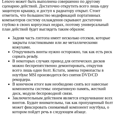
Lenovo может быть выполнена совершенно по другому
сценарию действий. Достаточно открутить всего лишь одну
защитную крышку, и доступ к радиатору открыт. Стоит
отметить, что большинство модификаций портативных
компьютеров систему охлаждения скрывают достаточно
глубоко в своих корпусных недрах, поэтому универсальный
план действий будет выглядеть таким образом:
Задняя часть лэптопа имеет несколько отсеков, которые
закрыты пластиковыми или же металлическими
кожухами.
Откручивать винты нужно осторожно, так как есть риск
сорвать резьбу.
В некоторых случаях привод для оптических дисков
можно беспрепятственно демонтировать, открутив
всего лишь один болт. Кстати, замена термопасты в
ноутбуке MSI производится без снятия DVD/CD
рекордера.
В конечном итоге вам необходимо снять все навесные
компоненты системы: оперативную память, жесткий
диск, модули беспроводной связи.
Заключительным действием является откручивание всех
винтов. Будьте внимательны, так как пропущенный болт
может фиксировать снимаемый компонент ноутбука, о
котором пойдет речь в следующем абзаце.