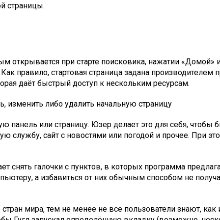
ой страницы.
ым открывается при старте поисковика, нажатии «Домой»
. Как правило, стартовая страница задана производителем 
торая даёт быстрый доступ к нескольким ресурсам.
ь, изменить либо удалить начальную страницу
ю панель или страницу. Юзер делает это для себя, чтобы 
ую службу, сайт с новостями или погодой и прочее. При эт
т снять галочки с пунктов, в которых программа предлага
ютеру, а избавиться от них обычным способом не получае
тран мира, тем не менее не все пользователи знают, как 
обы Гугл запускал определённую вкладку (возможно, неско