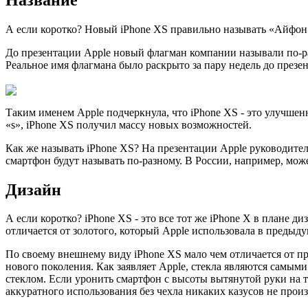
Название
А если коротко? Новый iPhone XS правильно называть «Айфон
До презентации Apple новый флагман компании называли по-раз
Реальное имя флагмана было раскрыто за пару недель до презен
Таким именем Apple подчеркнула, что iPhone XS - это улучшен
«s», iPhone XS получил массу новых возможностей.
Как же называть iPhone XS? На презентации Apple руководител
смартфон будут называть по-разному. В России, например, мож
Дизайн
А если коротко? iPhone XS - это все тот же iPhone X в плане 
отличается от золотого, который Apple использовала в преды
По своему внешнему виду iPhone XS мало чем отличается от п
нового поколения. Как заявляет Apple, стекла являются самым
стеклом. Если уронить смартфон с высоты вытянутой руки на тв
аккуратного использования без чехла никаких казусов не прои