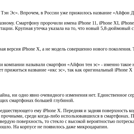
 Тэн Эс». Впрочем, в России уже прижилось название «Айфон Д
ному. Смартфону пророчили имена iPhone 11, iPhone XI, iPhone 
тации. Крупная утечка указала на то, что новый 5,8-дюймовый с
ная версия iPhone X, а не модель совершенно нового поколения.
и компании называли смартфон «Айфон тен эс» - именно такое н
ет прижиться название «икс эс», так как оригинальный iPhone X
дизайна, ни одно явно очевидного изменения нет. Единственное с
дущих смартфонах большей глубиной.
редшествующего ему iPhone X. Передняя и задняя поверхность 
и прочными, среди когда-либо использовавшихся в смартфонах. П
ердую поверхность, то стекло с высокой вероятностью потрескает
зошло. На корпусе не появилось даже микроцарапин.