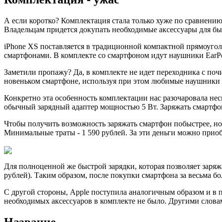
А если коротко? Комплектация стала только хуже по сравнению 
Владельцам придется докупать необходимые аксессуары для быс
iPhone XS поставляется в традиционной компактной прямоугол
смартфонами. В комплекте со смартфоном идут наушники EarPod
Заметили пропажу? Да, в комплекте не идет переходника с почи
новеньком смартфоне, используя при этом любимые наушники с 
Конкретно эта особенность комплектации нас разочаровала нес
обычный зарядный адаптер мощностью 5 Вт. Заряжать смартфон 
Чтобы получить возможность заряжать смартфон побыстрее, но
Минимальные траты - 1 590 рублей. За эти деньги можно приоб
Для полноценной же быстрой зарядки, которая позволяет заряж
рублей). Таким образом, после покупки смартфона за весьма бо
С другой стороны, Apple поступила аналогичным образом и в п
необходимых аксессуаров в комплекте не было. Другими слова