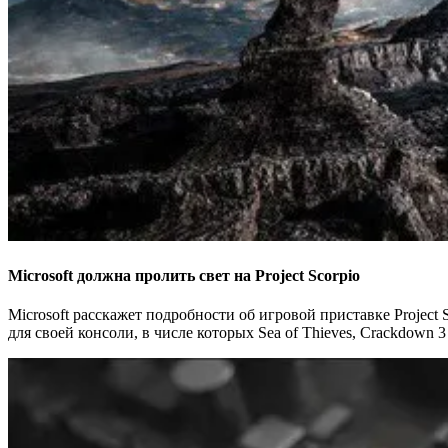
Microsoft должна пролить свет на Project Scorpio
Microsoft расскажет подробности об игровой приставке Projec
для своей консоли, в числе которых Sea of Thieves, Crackdown 3