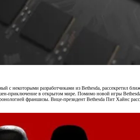
ый с некоторыми разработчиками из Bethesda, рассекретил ближ
экшен-приключение в открытом мире. Помимо новой игры Bethesda
онологией франшизы. Вице-президент Bethesda Пит Хайнс рассказ