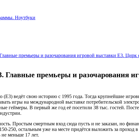
 Главные премьеры и разочарования игровой выставки E3. Цирк 
3. Главные премьеры и разочарования иг
xpo (E3) ведёт свою историю с 1995 года. Тогда крупнейшие игр
ать игры на международной выставке потребительской электрон
е геймеры. В первый же год её посетили 38 тыс. гостей. Посте
индустрии.
ость. Простым смертным вход сюда пусть и не заказан, но финан
150-250, остальным уже на месте придётся выложить за проход в
 не меньше 17 лет.