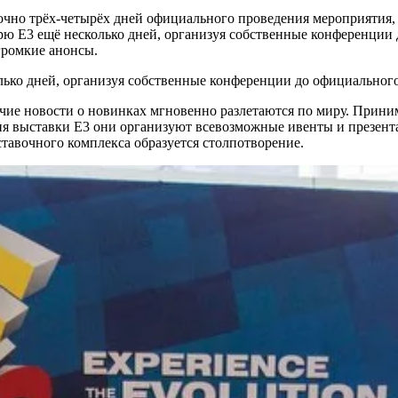
очно трёх-четырёх дней официального проведения мероприятия, 
ю Е3 ещё несколько дней, организуя собственные конференции 
громкие анонсы.
ько дней, организуя собственные конференции до официального
ие новости о новинках мгновенно разлетаются по миру. Приним
я выставки E3 они организуют всевозможные ивенты и презентац
ставочного комплекса образуется столпотворение.