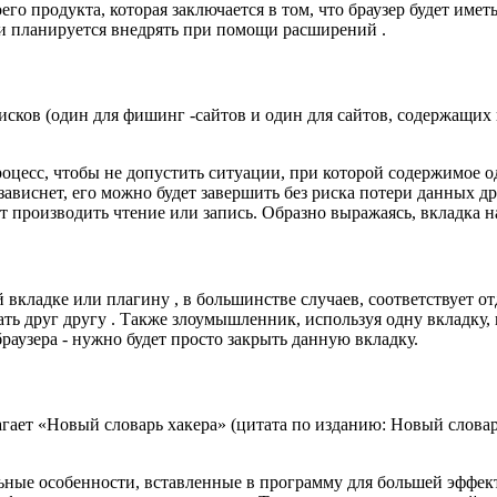
его продукта, которая заключается в том, что браузер будет им
и планируется внедрять при помощи расширений .
сков (один для фишинг -сайтов и один для сайтов, содержащих 
роцесс, чтобы не допустить ситуации, при которой содержимое 
зависнет, его можно будет завершить без риска потери данных д
 производить чтение или запись. Образно выражаясь, вкладка на
 вкладке или плагину , в большинстве случаев, соответствует о
ать друг другу . Также злоумышленник, используя одну вкладку, 
браузера - нужно будет просто закрыть данную вкладку.
ет «Новый словарь хакера» (цитата по изданию: Новый словарь х
льные особенности, вставленные в программу для большей эффек