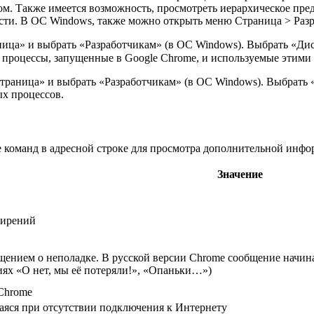
м. Также имеется возможность, просмотреть иерархическое пред
сти. В ОС Windows, также можно открыть меню Страница > Разра
ница» и выбрать «Разработчикам» (в ОС Windows). Выбрать «Ди
е процессы, запущенные в Google Chrome, и используемые этими 
Страница» и выбрать «Разработчикам» (в ОС Windows). Выбрать «
ых процессов.
 команд в адресной строке для просмотра дополнительной инфо
Значение
ширений
щением о неполадке. В русской версии Chrome сообщение начина
иях «О нет, мы её потеряли!», «Опаньки…»)
Chrome
аяся при отсутствии подключения к Интернету