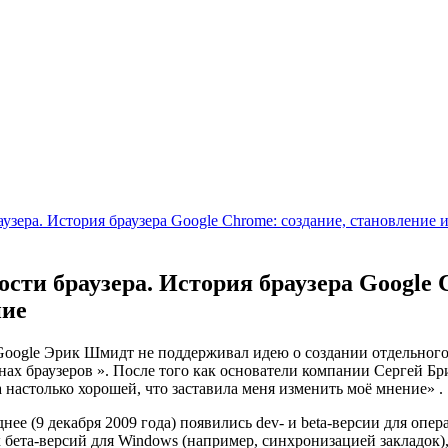
узера. История браузера Google Chrome: создание, становление и
сти браузера. История браузера Google 
ние
ogle Эрик Шмидт не поддерживал идею о создании отдельного б
йнах браузеров ». После того как основатели компании Сергей Б
 настолько хорошей, что заставила меня изменить моё мнение» .
ее (9 декабря 2009 года) появились dev- и beta-версии для опе
ета-версий для Windows (например, синхронизацией закладок), 