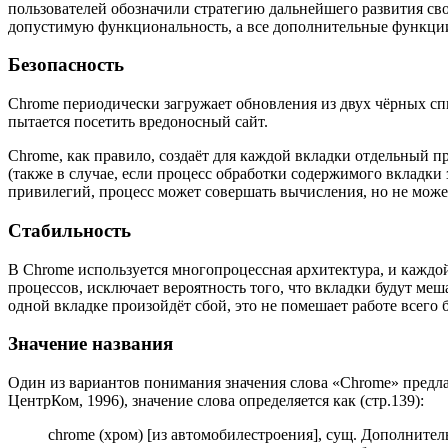
пользователей обозначили стратегию дальнейшего развития сво
допустимую функциональность, а все дополнительные функци
Безопасность
Chrome периодически загружает обновления из двух чёрных спи
пытается посетить вредоносный сайт.
Chrome, как правило, создаёт для каждой вкладки отдельный п
(также в случае, если процесс обработки содержимого вкладки 
привилегий, процесс может совершать вычисления, но не может
Стабильность
В Chrome используется многопроцессная архитектура, и каждой
процессов, исключает вероятность того, что вкладки будут меш
одной вкладке произойдёт сбой, это не помешает работе всего 
Значение названия
Один из вариантов понимания значения слова «Chrome» предлага
ЦентрКом, 1996), значение слова определяется как (стр.139):
chrome (хром) [из автомобилестроения], сущ. Дополните