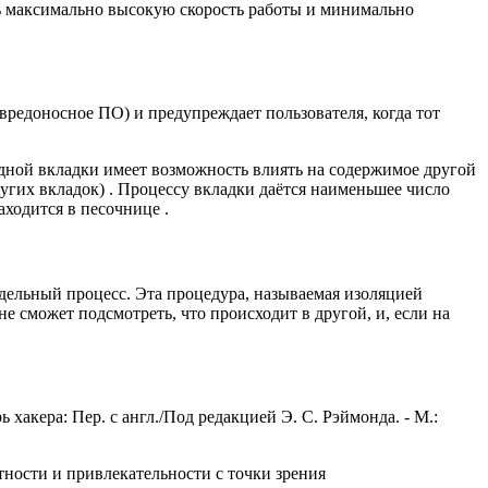
еть максимально высокую скорость работы и минимально
вредоносное ПО) и предупреждает пользователя, когда тот
одной вкладки имеет возможность влиять на содержимое другой
ругих вкладок) . Процессу вкладки даётся наименьшее число
ходится в песочнице .
тдельный процесс. Эта процедура, называемая изоляцией
не сможет подсмотреть, что происходит в другой, и, если на
акера: Пер. с англ./Под редакцией Э. С. Рэймонда. - М.:
тности и привлекательности c точки зрения