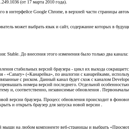
249.1036 (от 17 марта 2010 года).
о в интерфейсе Google Chrome, в верхней части страницы автом
ватель может выбрать язык и сайт, содержание которых в будуще
я: Stable. До внесения этого изменения было только два канала: 
ения стабильных версий браузера - цикл их выхода сокращается 
я - «Canary» («Канарейка», по аналогии с
канарейками, исполь
связанные с риском. Данный канал будет схож с каналом Develope
 превышать номера версий последнего. Отдельной особенностью 
стему и, соответственно, независимые обновления . Первоначал
вой версии браузера. Процесс обновления происходит в фоновом
рыть и открыть браузер для запуска новой версии .
й мыши на любом компоненте веб-страницы и выбрать «Просмотр