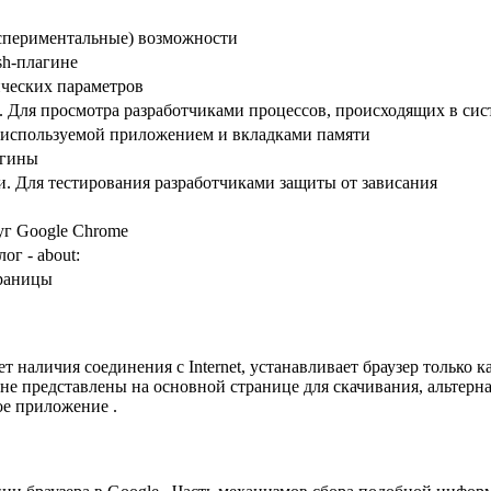
кспериментальные) возможности
sh-плагине
ических параметров
. Для просмотра разработчиками процессов, происходящих в сис
используемой приложением и вкладками памяти
агины
и. Для тестирования разработчиками защиты от зависания
уг Google Chrome
ог - about:
траницы
т наличия соединения с Internet, устанавливает браузер только
и не представлены на основной странице для скачивания, альтер
ое приложение .