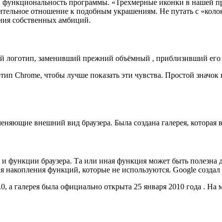
 функциональность программы. «Трехмерные иконки в нашей прог
ельное отношение к подобным украшениям. Не путать с «колоколь
ения собственных амбиций.
ий логотип, заменивший прежний объёмный , приблизивший его 
ип Chrome, чтобы лучше показать эти чувства. Простой значок во
еняющие внешний вид браузера. Была создана галерея, которая вк
 функции браузера. Та или иная функция может быть полезна д
ая накопления функций, которые не используются. Google созда
, а галерея была официально открыта 25 января 2010 года . На