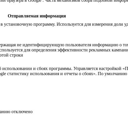
 браузера в Google . Часть механизмов сбора подобной информа
Отправляемая информация
в установочную программу. Используется для измерения доли у
держащая не идентифицирующую пользователя информацию о том
Используется для определения эффективности рекламных кампани
этой строки
б использовании и сбоях программы. Управляется настройкой «
ogle статистику использования и отчеты о сбоях». По умолчани
чанию отключено