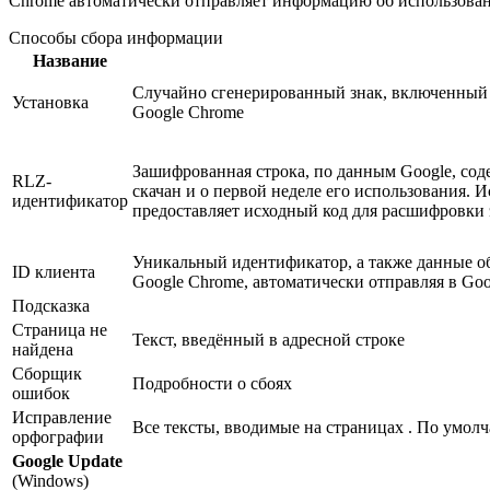
Chrome автоматически отправляет информацию об использовании
Способы сбора информации
Название
Случайно сгенерированный знак, включенный 
Установка
Google Chrome
Зашифрованная строка, по данным Google, со
RLZ-
скачан и о первой неделе его использования. 
идентификатор
предоставляет исходный код для расшифровки 
Уникальный идентификатор, а также данные о
ID клиента
Google Chrome, автоматически отправляя в Go
Подсказка
Страница не
Текст, введённый в адресной строке
найдена
Сборщик
Подробности о сбоях
ошибок
Исправление
Все тексты, вводимые на страницах . По умол
орфографии
Google Update
(Windows)