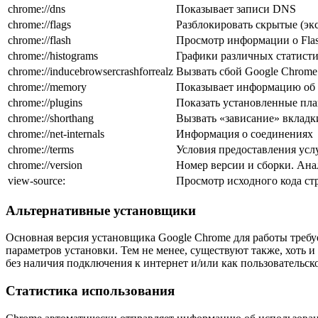
chrome://dns
Показывает записи DNS
chrome://flags
Разблокировать скрытые (э
chrome://flash
Просмотр информации о Fla
chrome://histograms
Графики различных статист
chrome://inducebrowsercrashforrealz
Вызвать сбой Google Chrome
chrome://memory
Показывает информацию об 
chrome://plugins
Показать установленные пл
chrome://shorthang
Вызвать «зависание» вкладк
chrome://net-internals
Информация о соединениях
chrome://terms
Условия предоставления усл
chrome://version
Номер версии и сборки. Анал
view-source:
Просмотр исходного кода с
Альтернативные установщики
Основная версия установщика Google Chrome для работы требуе
параметров установки. Тем не менее, существуют также, хоть 
без наличия подключения к интернет и/или как пользовательск
Статистика использования