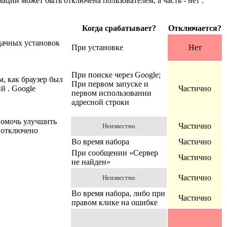
ции может быть отключена пользователем, а часть - нет .
Когда срабатывает?
Отключается?
дачных установок
При установке
Нет
При поиске через Google;
, как браузер был
При первом запуске и
й . Google
Частично
первом использовании
адресной строки
Помочь улучшить
Частично
Неизвестно
ю отключено
Во время набора
Частично
При сообщении «Сервер
Частично
не найден»
Частично
Неизвестно
Во время набора, либо при
Частично
правом клике на ошибке