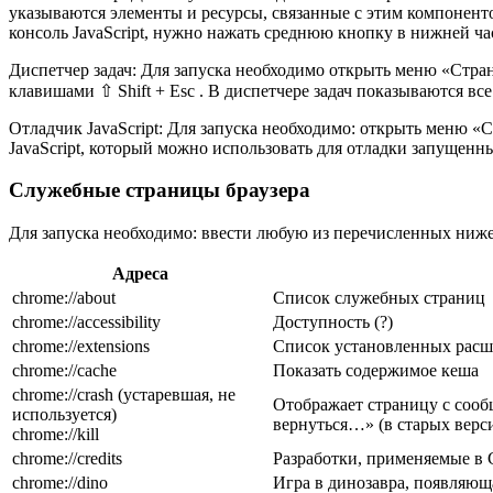
указываются элементы и ресурсы, связанные с этим компоненто
консоль JavaScript, нужно нажать среднюю кнопку в нижней ча
Диспетчер задач: Для запуска необходимо открыть меню «Стра
клавишами ⇧ Shift + Esc . В диспетчере задач показываются вс
Отладчик JavaScript: Для запуска необходимо: открыть меню «
JavaScript, который можно использовать для отладки запущенн
Служебные страницы браузера
Для запуска необходимо: ввести любую из перечисленных ниже
Адреса
chrome://about
Список служебных страниц
chrome://accessibility
Доступность (?)
chrome://extensions
Список установленных рас
chrome://cache
Показать содержимое кеша
chrome://crash (устаревшая, не
Отображает страницу с сооб
используется)
вернуться…» (в старых верс
chrome://kill
chrome://credits
Разработки, применяемые в 
chrome://dino
Игра в динозавра, появляющ