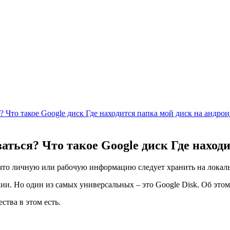
? Что такое Google диск Где находится папка мой диск на андрои
ваться? Что такое Google диск Где наход
 что личную или рабочую информацию следует хранить на локаль
и. Но один из самых универсальных – это Google Disk. Об этом з
ства в этом есть.