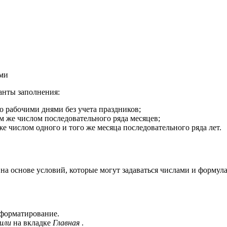
ами
анты заполнения:
о рабочими днями без учета праздников;
м же числом последовательного ряда месяцев;
же числом одного и того же месяца последовательного ряда лет.
 на основе условий, которые могут задаваться числами и формул
 форматирование.
или
на вкладке
Главная
.