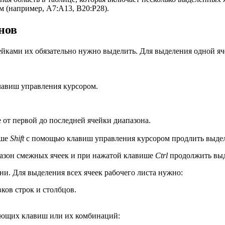
м (например, А7:А13, В20:Р28).
нов
ейками их обязательно нужно выделить. Для выделения одной я
авиш управления курсором.
от первой до последней ячейки диапазона.
ише
Shift
с помощью клавиш управления курсором продлить выдел
азон смежных ячеек и при нажатой клавише
Ctrl
продолжить выд
и. Для выделения всех ячеек рабочего листа нужно:
ков строк и столбцов.
ующих клавиш или их комбинаций: