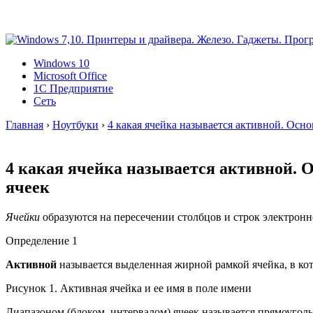
Windows 10
Microsoft Office
1C Предприятие
Сеть
Главная
›
Ноутбуки
›
4 какая ячейка называется активной. Осн
4 какая ячейка называется активной. 
ячеек
Ячейки
образуются на пересечении столбцов и строк электронно
Определение 1
Активной
называется выделенная жирной рамкой ячейка, в ко
Рисунок 1. Активная ячейка и ее имя в поле имени
Диапазоном (блоком, интервалом) ячеек называется прямоуголь