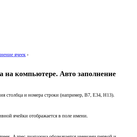
лнение ячеек
›
а на компьютере. Авто заполнение
ия столбца и номера строки (например, В7, Е34, H13).
ивной ячейки отображается в поле имени.
ячеек. Адрес диапазона обозначается именами первой и