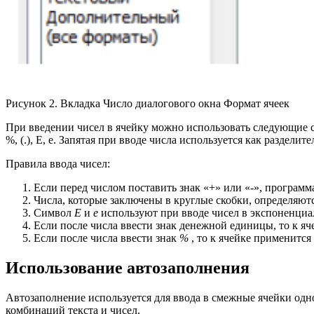
Рисунок 2. Вкладка Число диалогового окна Формат ячеек
При введении чисел в ячейку можно использовать следующие символ
%, (.), Е, е. Запятая при вводе числа используется как разделит
Правила ввода чисел:
Если перед числом поставить знак «+» или «-», программ
Числа, которые заключены в круглые скобки, определяютс
Символ
Е
и
е
используют при вводе чисел в экспоненциал
Если после числа ввести знак денежной единицы, то к я
Если после числа ввести знак
%
, то к ячейке применитс
Использование автозаполнения
Автозаполнение используется для ввода в смежные ячейки одно
комбинаций текста и чисел.