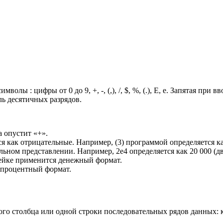
ы : цифры от 0 до 9, +, -, (,), /, $, %, (.), Е, е. Запятая при в
ель десятичных разрядов.
а опустит «+».
я как отрицательные. Например, (3) программой определяется ка
ьном представлении. Например, 2е4 определяется как 20 000 (дв
чейке применится денежный формат.
я процентный формат.
го столбца или одной строки последовательных рядов данных: ка