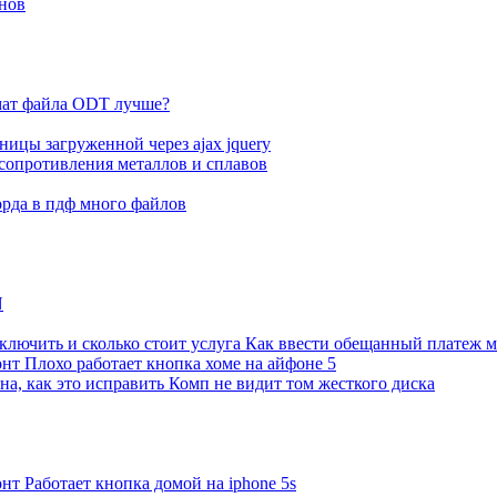
нов
мат файла ODT лучше?
ицы загруженной через ajax jquery
сопротивления металлов и сплавов
рда в пдф много файлов
N
ключить и сколько стоит услуга Как ввести обещанный платеж 
нт Плохо работает кнопка хоме на айфоне 5
а, как это исправить Комп не видит том жесткого диска
т Работает кнопка домой на iphone 5s