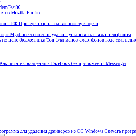
е
MemTest86
x из Mozilla Firefox
роны РФ Проверка зарплаты военнослужащего
порт Myphoneexplorer не удалось установить связь с телефоном
 по цене бюджетника Топ флагманов смартфонов года сравнени
Как читать сообщения в Facebook без приложения Messenger
программа для удаления драйверов из OC Windows Скачать прогр