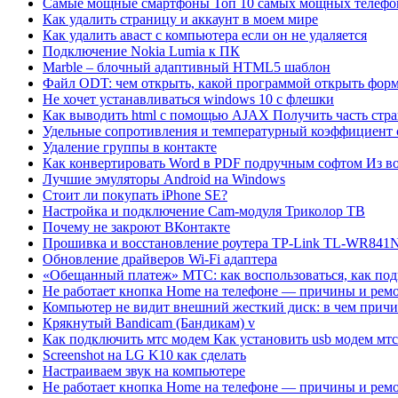
Самые мощные смартфоны Топ 10 самых мощных телефо
Как удалить страницу и аккаунт в моем мире
Как удалить аваст с компьютера если он не удаляется
Подключение Nokia Lumia к ПК
Marble – блочный адаптивный HTML5 шаблон
Файл ODT: чем открыть, какой программой открыть фор
Не хочет устанавливаться windows 10 с флешки
Как выводить html с помощью AJAX Получить часть стран
Удельные сопротивления и температурный коэффициент 
Удаление группы в контакте
Как конвертировать Word в PDF подручным софтом Из во
Лучшие эмуляторы Android на Windows
Стоит ли покупать iPhone SE?
Настройка и подключение Cam-модуля Триколор ТВ
Почему не закроют ВКонтакте
Прошивка и восстановление роутера TP-Link TL-WR841
Обновление драйверов Wi-Fi адаптера
«Обещанный платеж» МТС: как воспользоваться, как под
Не работает кнопка Home на телефоне — причины и ремо
Компьютер не видит внешний жесткий диск: в чем причин
Крякнутый Bandicam (Бандикам) v
Как подключить мтс модем Как установить usb модем мтс
Screenshot на LG K10 как сделать
Настраиваем звук на компьютере
Не работает кнопка Home на телефоне — причины и ремон