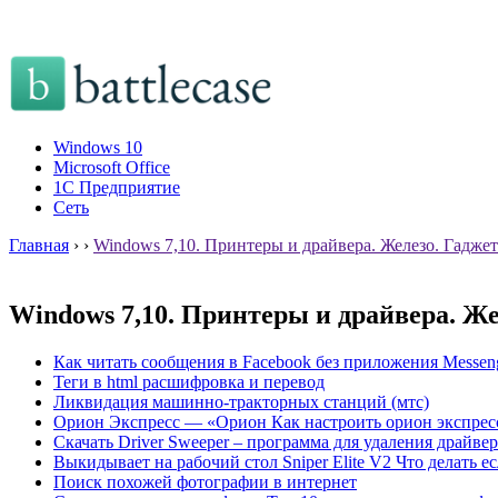
Windows 10
Microsoft Office
1C Предприятие
Сеть
Главная
›
›
Windows 7,10. Принтеры и драйвера. Железо. Гадже
Windows 7,10. Принтеры и драйвера. Ж
Как читать сообщения в Facebook без приложения Messen
Теги в html расшифровка и перевод
Ликвидация машинно-тракторных станций (мтс)
Орион Экспресс — «Орион Как настроить орион экспрес
Скачать Driver Sweeper – программа для удаления драйв
Выкидывает на рабочий стол Sniper Elite V2 Что делать если
Поиск похожей фотографии в интернет